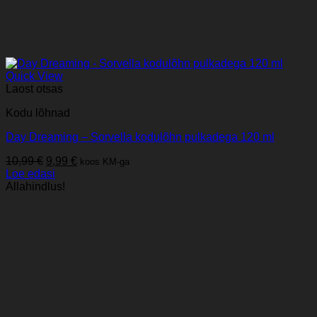
Quick View
Laost otsas
Kodu lõhnad
Day Dreaming – Sorvella kodulõhn pulkadega 120 ml
Algne
Praegune
10,99
€
9,99
€
koos KM-ga
hind
hind
Loe edasi
oli:
on:
Allahindlus!
10,99 €.
9,99 €.