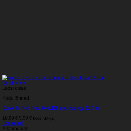
Quick View
Laost otsas
Kodu lõhnad
Sorvella Red Rubi kodulõhn pulkadega 120 ml
Algne
Praegune
10,99
€
9,99
€
koos KM-ga
hind
hind
Loe edasi
oli:
on:
Allahindlus!