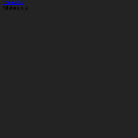
hind
hind
Loe edasi
oli:
on:
Allahindlus!
11,00 €.
9,49 €.