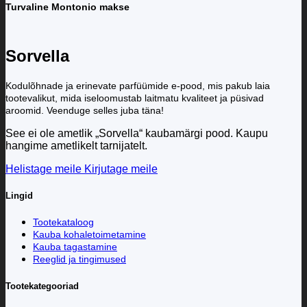
Turvaline Montonio makse
Sorvella
Kodulõhnade ja erinevate parfüümide e-pood, mis pakub laia
tootevalikut, mida iseloomustab laitmatu kvaliteet ja püsivad
aroomid. Veenduge selles juba täna!
See ei ole ametlik „Sorvella“ kaubamärgi pood. Kaupu
hangime ametlikelt tarnijatelt.
Helistage meile
Kirjutage meile
Lingid
Tootekataloog
Kauba kohaletoimetamine
Kauba tagastamine
Reeglid ja tingimused
Tootekategooriad