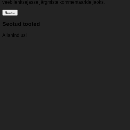
veebilehitsejasse järgmiste kommentaaride jaoks.
Seotud tooted
Allahindlus!