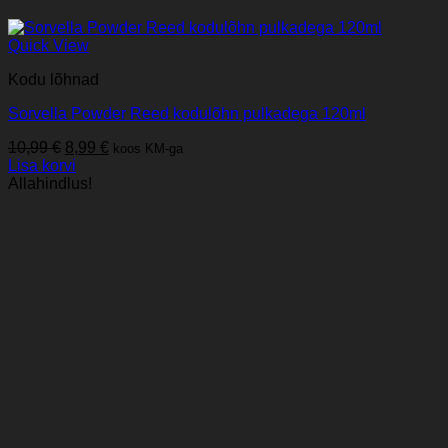
Quick View
Kodu lõhnad
Sorvella Powder Reed kodulõhn pulkadega 120ml
Algne
Praegune
10,99
€
8,99
€
koos KM-ga
hind
hind
Lisa korvi
oli:
on:
Allahindlus!
10,99 €.
8,99 €.