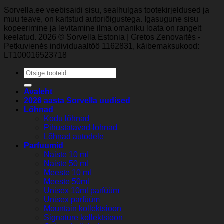
Sorvella.ee veebisaidi sisu, sealhulgas tootekirjeldused ja
muu teave, on kaitstud autoriõigustega. Igasugune sisu
kopeerimine ja levitamine ilma omaniku loata on rangelt
keelatud. 2026 © Sorvella Estonia | Gretos Zenovaitės -
Petkuvienės individuaaltöö 1162831, käibemaksukood:
LT100016523718
Otsi:
Avaleht
2026 aasta Sorvella uudised
Lõhnad
Kodu lõhnad
Pihustatavad-lohnad
Lõhnad autodele
Parfuumid
Naiste 10 ml
Naiste 50 ml
Meeste 10 ml
Meeste 50ml
Unisex 10ml parfüüm
Unisex parfüüm
Mountain kollektsioon
Signature kollektsioon