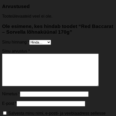
Arvustused
Tooteülevaateid veel ei ole.
Ole esimene, kes hindab toodet “Red Baccarat
– Sorvella lõhnaküünal 170g”
Sinu hinnang
*
Sinu arvustus
*
Nimetus
*
E-post
*
Salvesta minu nimi, e-posti- ja veebiaadress sellesse