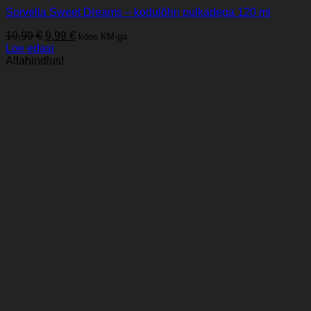
Sorvella Sweet Dreams – kodulõhn pulkadega 120 ml
Algne
Praegune
10,99
€
9,99
€
koos KM-ga
hind
hind
Loe edasi
oli:
on:
Allahindlus!
10,99 €.
9,99 €.