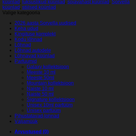
küünlad
,
luksuslikud küünlad
,
sojavahast küünlad
,
Sorvella
küünlad
,
stiilsed küünlad
Valige kategooria
2026 aasta Sorvella uudised
Keha udud
Kingituse komplekt
Kodu lõhnad
Lõhnad
Lõhnad autodele
Lõhnavad küünlad
Parfuumid
Galaxy kollektsioon
Meeste 10 ml
Meeste 50ml
Mountain kollektsioon
Naiste 10 ml
Naiste 50 ml
Signature kollektsioon
Unisex 10ml parfüüm
Unisex parfüüm
Pihustatavad-lohnad
Väljamüük
Arvustused (0)