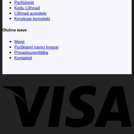
Parfüümid
Kodu Lõhnad
Lõhnad autodele
Kingituse komplekt
Oluline teave
Meist
Purškiami namų kvapai
Privaatsuspoliitika
Kontaktid