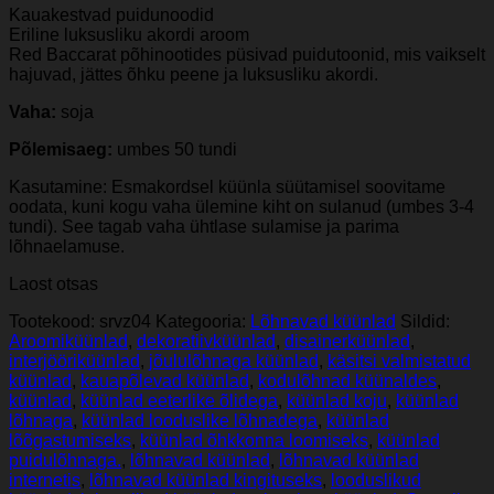
Kauakestvad puidunoodid
Eriline luksusliku akordi aroom
Red Baccarat põhinootides püsivad puidutoonid, mis vaikselt
hajuvad, jättes õhku peene ja luksusliku akordi.
Vaha:
soja
Põlemisaeg:
umbes 50 tundi
Kasutamine: Esmakordsel küünla süütamisel soovitame
oodata, kuni kogu vaha ülemine kiht on sulanud (umbes 3-4
tundi). See tagab vaha ühtlase sulamise ja parima
lõhnaelamuse.
Laost otsas
Tootekood:
srvz04
Kategooria:
Lõhnavad küünlad
Sildid:
Aroomiküünlad
,
dekoratiivküünlad
,
disainerküünlad
,
interjööriküünlad
,
jõululõhnaga küünlad
,
käsitsi valmistatud
küünlad
,
kauapõlevad küünlad
,
kodulõhnad küünaldes
,
küünlad
,
küünlad eeterlike õlidega
,
küünlad koju
,
küünlad
lõhnaga
,
küünlad looduslike lõhnadega
,
küünlad
lõõgastumiseks
,
küünlad õhkkonna loomiseks
,
küünlad
puidulõhnaga.
,
lõhnavad küünlad
,
lõhnavad küünlad
internetis
,
lõhnavad küünlad kingituseks
,
looduslikud