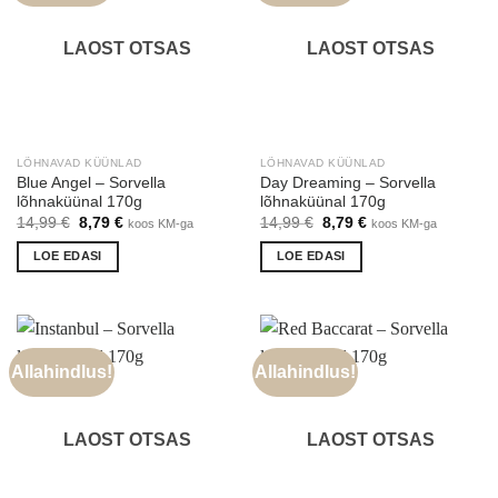
LAOST OTSAS
LAOST OTSAS
LÕHNAVAD KÜÜNLAD
LÕHNAVAD KÜÜNLAD
Blue Angel – Sorvella
Day Dreaming – Sorvella
lõhnaküünal 170g
lõhnaküünal 170g
Algne
Praegune
Algne
Praegune
14,99
€
8,79
€
14,99
€
8,79
€
koos KM-ga
koos KM-ga
hind
hind
hind
hind
oli:
on:
oli:
on:
LOE EDASI
LOE EDASI
14,99 €.
8,79 €.
14,99 €.
8,79 €.
Allahindlus!
Allahindlus!
LAOST OTSAS
LAOST OTSAS