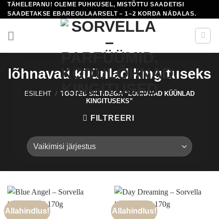
TÄHELEPANU! OLEME PUHKUSEL, MISTÕTTU SAADETISI
Skip
SAADETAKSE EBAREGULAARSELT – 1–2 KORDA NÄDALAS.
to
content
lõhnavad küünlad kingituseks
ESILEHT
/
TOOTED SILTIDEGA “LÕHNAVAD KÜÜNLAD
KINGITUSEKS”
FILTREERI
Allahindlus!
Allahindlus!