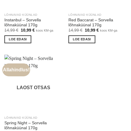
LÕHNAVAD KÜÜNLAD
LÕHNAVAD KÜÜNLAD
Instanbul – Sorvella
Red Baccarat – Sorvella
lõhnaküünal 170g
lõhnaküünal 170g
Algne
Praegune
Algne
Praegune
14,99
€
10,99
€
14,99
€
10,99
€
koos KM-ga
koos KM-ga
hind
hind
hind
hind
oli:
on:
oli:
on:
LOE EDASI
LOE EDASI
14,99 €.
10,99 €.
14,99 €.
10,99 €.
Allahindlus!
LAOST OTSAS
LÕHNAVAD KÜÜNLAD
Spring Night – Sorvella
lõhnaküünal 170g