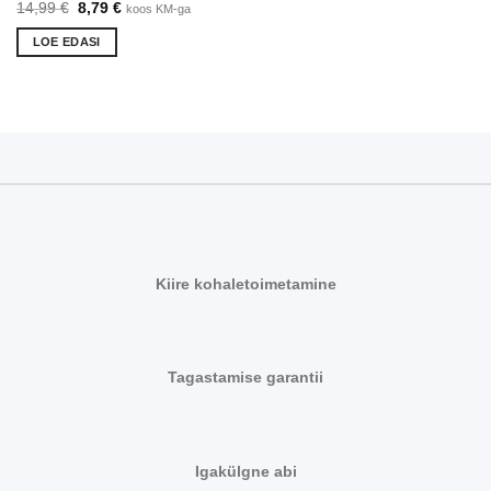
Algne
Praegune
14,99
€
8,79
€
koos KM-ga
hind
hind
oli:
on:
LOE EDASI
14,99 €.
8,79 €.
Kiire kohaletoimetamine
Tagastamise garantii
Igakülgne abi