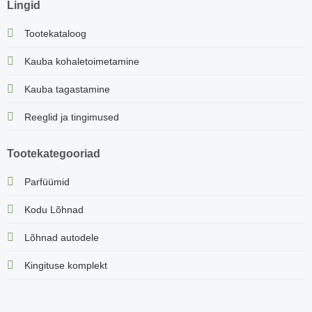
Lingid
Tootekataloog
Kauba kohaletoimetamine
Kauba tagastamine
Reeglid ja tingimused
Tootekategooriad
Parfüümid
Kodu Lõhnad
Lõhnad autodele
Kingituse komplekt