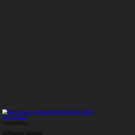
Quick View
Laost otsas
Lõhnavad küünlad