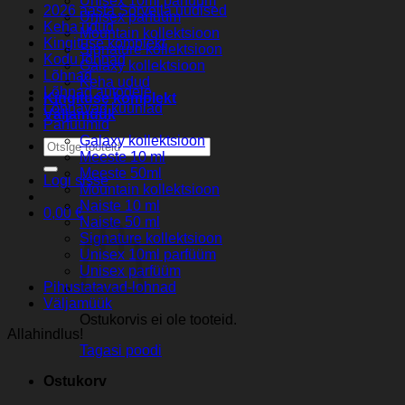
Unisex 10ml parfüüm
2026 aasta Sorvella uudised
Unisex parfüüm
Keha udud
Mountain kollektsioon
Kingituse komplekt
Signature kollektsioon
Kodu lõhnad
Galaxy kollektsioon
Lõhnad
Keha udud
Lõhnad autodele
Kingituse komplekt
Lõhnavad küünlad
Väljamüük
Parfuumid
Galaxy kollektsioon
Otsi:
Meeste 10 ml
Meeste 50ml
Logi sisse
Mountain kollektsioon
Naiste 10 ml
0,00
€
Naiste 50 ml
Signature kollektsioon
Unisex 10ml parfüüm
Unisex parfüüm
Pihustatavad-lohnad
Väljamüük
Ostukorvis ei ole tooteid.
Allahindlus!
Tagasi poodi
Ostukorv