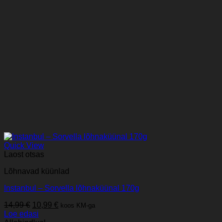
Quick View
Laost otsas
Lõhnavad küünlad
Instanbul – Sorvella lõhnaküünal 170g
Algne
Praegune
14,99
€
10,99
€
koos KM-ga
hind
hind
Loe edasi