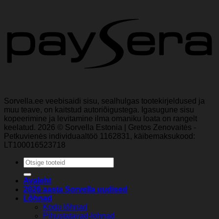
Sorvella.ee veebisaidi sisu, sealhulgas tootekirjeldused ja
muu teave, on kaitstud autoriõigustega. Igasugune sisu
kopeerimine ja levitamine ilma omaniku loata on rangelt
keelatud. 2026 © Sorvella Estonia | Gretos Zenovaitės -
Petkuvienės individuaaltöö 1162831, käibemaksukood:
LT100016523718
Otsi:
Avaleht
2026 aasta Sorvella uudised
Lõhnad
Kodu lõhnad
Pihustatavad-lohnad