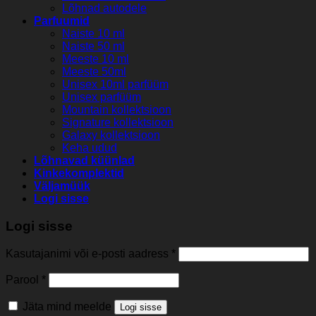
Lõhnad autodele
Parfuumid
Naiste 10 ml
Naiste 50 ml
Meeste 10 ml
Meeste 50ml
Unisex 10ml parfüüm
Unisex parfüüm
Mountain kollektsioon
Signature kollektsioon
Galaxy kollektsioon
Keha udud
Lõhnavad küünlad
Kinkekomplektid
Väljamüük
Logi sisse
Logi sisse
Kasutajanimi või e-posti aadress
*
Parool
*
Jäta mind meelde
Logi sisse