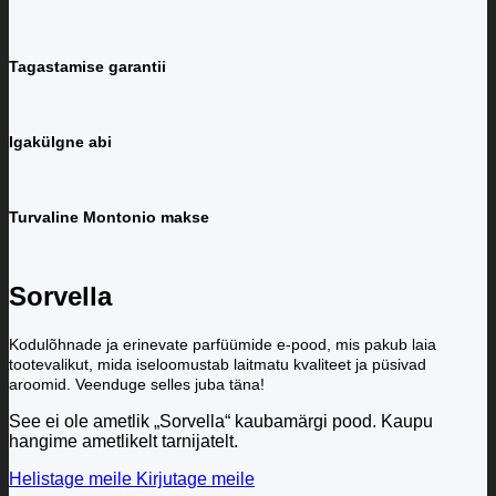
Tagastamise garantii
Igakülgne abi
Turvaline Montonio makse
Sorvella
Kodulõhnade ja erinevate parfüümide e-pood, mis pakub laia
tootevalikut, mida iseloomustab laitmatu kvaliteet ja püsivad
aroomid. Veenduge selles juba täna!
See ei ole ametlik „Sorvella“ kaubamärgi pood. Kaupu
hangime ametlikelt tarnijatelt.
Helistage meile
Kirjutage meile