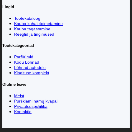
Lingid
Tootekataloog
Kauba kohaletoimetamine
Kauba tagastamine
Reeglid ja tingimused
Tootekategooriad
Parfüümid
Kodu Lõhnad
Lõhnad autodele
Kingituse komplekt
Oluline teave
Meist
Purškiami namų kvapai
Privaatsuspoliitika
Kontaktid