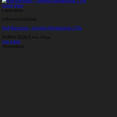
Quick View
Laost otsas
Lõhnavad küünlad
Red Baccarat – Sorvella lõhnaküünal 170g
Algne
Praegune
14,99
€
10,99
€
koos KM-ga
hind
hind
Loe edasi
oli:
on:
Allahindlus!
14,99 €.
10,99 €.