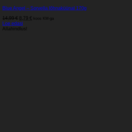
Blue Angel – Sorvella lõhnaküünal 170g
Algne
Praegune
14,99
€
8,79
€
koos KM-ga
hind
hind
Loe edasi
oli:
on:
Allahindlus!
14,99 €.
8,79 €.