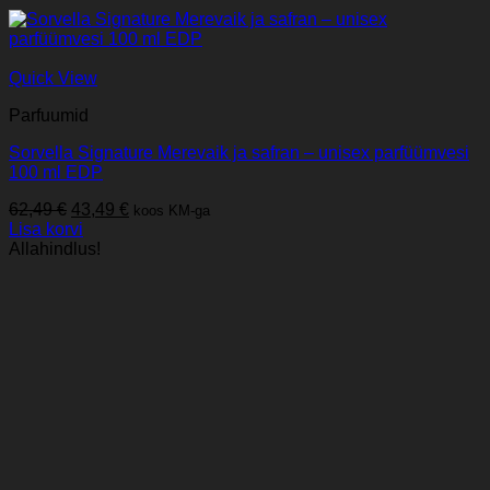
Quick View
Parfuumid
Sorvella Signature Merevaik ja safran – unisex parfüümvesi
100 ml EDP
Algne
Praegune
62,49
€
43,49
€
koos KM-ga
hind
hind
Lisa korvi
oli:
on:
Allahindlus!
62,49 €.
43,49 €.