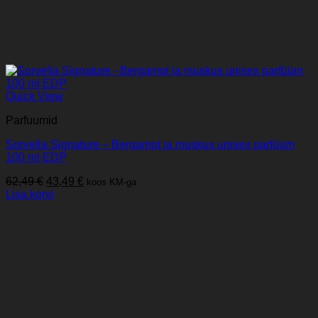
Quick View
Parfuumid
Sorvella Signature – Bergamot ja muskus unisex parfüüm
100 ml EDP
Algne
Praegune
62,49
€
43,49
€
koos KM-ga
hind
hind
Lisa korvi
oli:
on:
62,49 €.
43,49 €.