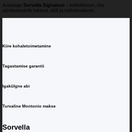
Avastage
Sorvella Signature
– kollektsioon, mis
sümboliseerib luksust, stiili ja individualismi.
Kiire kohaletoimetamine
Tagastamise garantii
Igakülgne abi
Turvaline Montonio makse
Sorvella