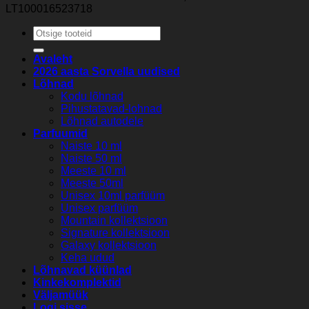
LT100016523718
Otsi:
Avaleht
2026 aasta Sorvella uudised
Lõhnad
Kodu lõhnad
Pihustatavad-lohnad
Lõhnad autodele
Parfuumid
Naiste 10 ml
Naiste 50 ml
Meeste 10 ml
Meeste 50ml
Unisex 10ml parfüüm
Unisex parfüüm
Mountain kollektsioon
Signature kollektsioon
Galaxy kollektsioon
Keha udud
Lõhnavad küünlad
Kinkekomplektid
Väljamüük
Logi sisse