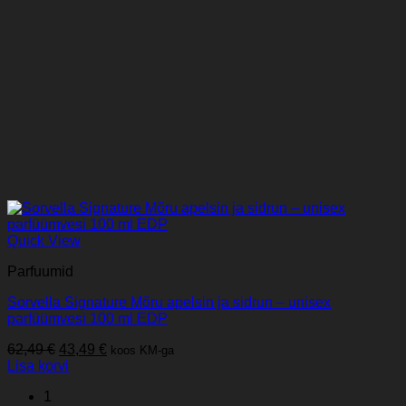
Quick View
Parfuumid
Sorvella Signature Mõru apelsin ja sidrun – unisex
parfüümvesi 100 ml EDP
Algne
Praegune
62,49
€
43,49
€
koos KM-ga
hind
hind
Lisa korvi
oli:
on:
1
62,49 €.
43,49 €.