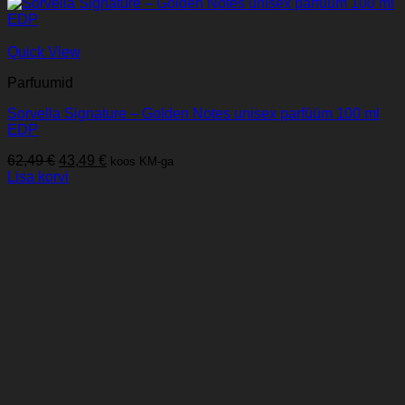
Quick View
Parfuumid
Sorvella Signature – Golden Notes unisex parfüüm 100 ml
EDP
Algne
Praegune
62,49
€
43,49
€
koos KM-ga
hind
hind
Lisa korvi
oli:
on:
62,49 €.
43,49 €.