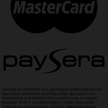
Sorvella.ee veebisaidi sisu, sealhulgas tootekirjeldused ja
muu teave, on kaitstud autoriõigustega. Igasugune sisu
kopeerimine ja levitamine ilma omaniku loata on rangelt
keelatud. 2026 © Sorvella Estonia | Gretos Zenovaitės -
Petkuvienės individuaaltöö 1162831, käibemaksukood: