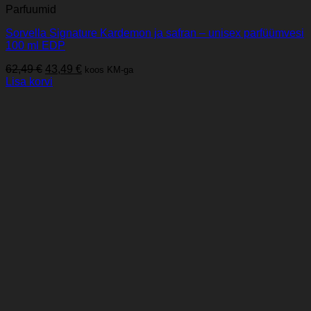
Parfuumid
Sorvella Signature Kardemon ja safran – unisex parfüümvesi
100 ml EDP
Algne
Praegune
62,49
€
43,49
€
koos KM-ga
hind
hind
Lisa korvi
oli:
on:
62,49 €.
43,49 €.