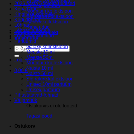
Unisex 10ml parfüüm
2026 aasta Sorvella uudised
Unisex parfüüm
Keha udud
Mountain kollektsioon
Kingituse komplekt
Signature kollektsioon
Kodu lõhnad
Galaxy kollektsioon
Lõhnad
Keha udud
Lõhnad autodele
Kingituse komplekt
Lõhnavad küünlad
Väljamüük
Parfuumid
Galaxy kollektsioon
Otsi:
Meeste 10 ml
Meeste 50ml
Logi sisse
Mountain kollektsioon
Naiste 10 ml
0,00
€
Naiste 50 ml
Signature kollektsioon
Unisex 10ml parfüüm
Unisex parfüüm
Pihustatavad-lohnad
Väljamüük
Ostukorvis ei ole tooteid.
Tagasi poodi
Ostukorv