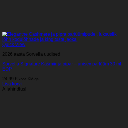
Quick View
2026 aasta Sorvella uudised
Sorvella Signature Kašmiir ja pipar – unisex parfüüm 30 ml
EDP
24,99
€
koos KM-ga
Lisa korvi
Allahindlus!