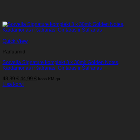
Quick View
Parfuumid
Sorvella Signature komplekt 3 x 30ml: Golden Notes,
Kardamonas ir šafranas, Gintaras ir Šafranas
Algne
Praegune
48,89
€
44,99
€
koos KM-ga
hind
hind
Lisa korvi
oli:
on:
48,89 €.
44,99 €.