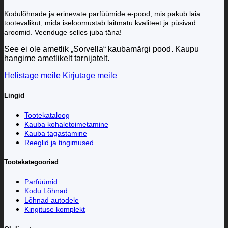
Kodulõhnade ja erinevate parfüümide e-pood, mis pakub laia
tootevalikut, mida iseloomustab laitmatu kvaliteet ja püsivad
aroomid. Veenduge selles juba täna!
See ei ole ametlik „Sorvella“ kaubamärgi pood. Kaupu
hangime ametlikelt tarnijatelt.
Helistage meile
Kirjutage meile
Lingid
Tootekataloog
Kauba kohaletoimetamine
Kauba tagastamine
Reeglid ja tingimused
Tootekategooriad
Parfüümid
Kodu Lõhnad
Lõhnad autodele
Kingituse komplekt