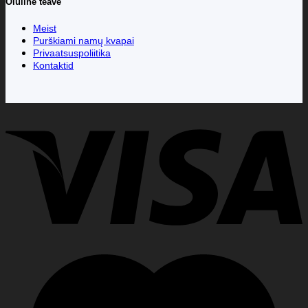
Oluline teave
Meist
Purškiami namų kvapai
Privaatsuspoliitika
Kontaktid