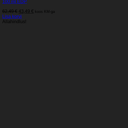
100 ml EDP
Algne
Praegune
62,49
€
43,49
€
koos KM-ga
hind
hind
Lisa korvi
oli:
on:
Allahindlus!
62,49 €.
43,49 €.