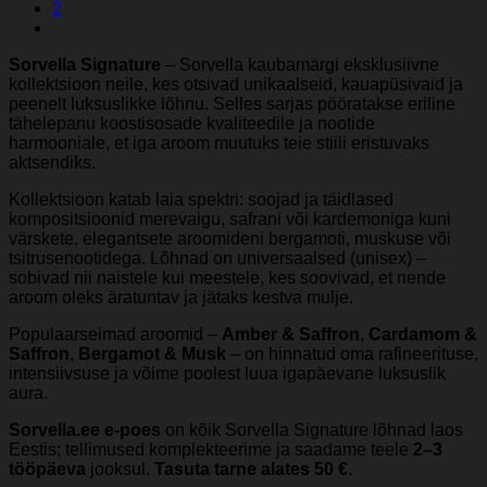
2
Sorvella Signature
– Sorvella kaubamärgi eksklusiivne
kollektsioon neile, kes otsivad unikaalseid, kauapüsivaid ja
peenelt luksuslikke lõhnu. Selles sarjas pööratakse eriline
tähelepanu koostisosade kvaliteedile ja nootide
harmooniale, et iga aroom muutuks teie stiili eristuvaks
aktsendiks.
Kollektsioon katab laia spektri: soojad ja täidlased
kompositsioonid merevaigu, safrani või kardemoniga kuni
värskete, elegantsete aroomideni bergamoti, muskuse või
tsitrusenootidega. Lõhnad on universaalsed (unisex) –
sobivad nii naistele kui meestele, kes soovivad, et nende
aroom oleks äratuntav ja jätaks kestva mulje.
Populaarseimad aroomid –
Amber & Saffron
,
Cardamom &
Saffron
,
Bergamot & Musk
– on hinnatud oma rafineerituse,
intensiivsuse ja võime poolest luua igapäevane luksuslik
aura.
Sorvella.ee e-poes
on kõik Sorvella Signature lõhnad laos
Eestis; tellimused komplekteerime ja saadame teele
2–3
tööpäeva
jooksul.
Tasuta tarne alates 50 €
.