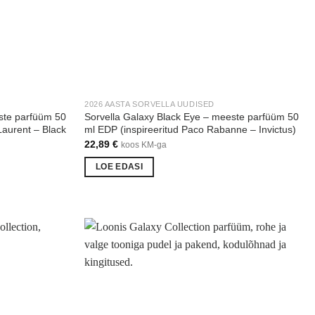
2026 AASTA SORVELLA UUDISED
ste parfüüm 50
Sorvella Galaxy Black Eye – meeste parfüüm 50
Laurent – Black
ml EDP (inspireeritud Paco Rabanne – Invictus)
22,89
€
koos KM-ga
LOE EDASI