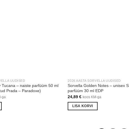
VELLA UUDISED
2026 AASTA SORVELLA UUDISED
y Tucana – naiste parfüüm 50 ml
Sorvella Golden Notes – unisex S
itud Prada – Paradoxe)
parfüüm 30 ml EDP
24,89
€
M-ga
koos KM-ga
LISA KORVI