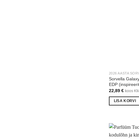
2026 AASTA SOR
Sorvella Galax
EDP (inspireeri
22,89
€
koos K
LISA KORVI