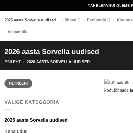
Skip
TÄHELEPANU! OLEME 
to
content
2026 aasta Sorvella uudised
Lõhnad
Parfuumid
Kingitus
Väljamüük
2026 aasta Sorvella uudised
ESILEHT
/
2026 AASTA SORVELLA UUDISED
Minimaalne
Maksimaalne
FILTREERI
hind
hind
VALIGE KATEGOORIA
2026 aasta Sorvella uudised
Keha udud