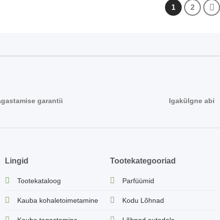
1
2
agastamise garantii
Igakülgne abi
Lingid
Tootekategooriad
Tootekataloog
Parfüümid
Kauba kohaletoimetamine
Kodu Lõhnad