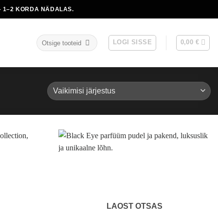
 1–2 KORDA NÄDALAS.
Otsi:
LOGI SISSE
0,00
€
S
LAOST OTSAS