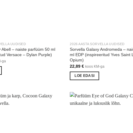
VELLA UUDISED
2026 AASTA SORVELLA UUDISED
 Abell – naiste parfüüm 50 ml
Sorvella Galaxy Andromeda – nai
tud Versace – Dylan Purple)
ml EDP (inspireeritud Yves Saint 
Opium)
M-ga
22,89
€
koos KM-ga
LOE EDASI