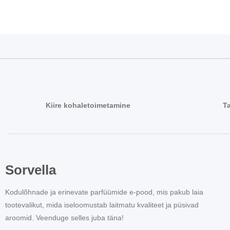
Kiire kohaletoimetamine
T
Sorvella
Kodulõhnade ja erinevate parfüümide e-pood, mis pakub laia
tootevalikut, mida iseloomustab laitmatu kvaliteet ja püsivad
aroomid. Veenduge selles juba täna!