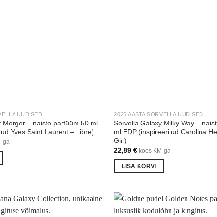
VELLA UUDISED
2026 AASTA SORVELLA UUDISED
y Merger – naiste parfüüm 50 ml
Sorvella Galaxy Milky Way – nais
tud Yves Saint Laurent – Libre)
ml EDP (inspireeritud Carolina H
Girl)
M-ga
22,89
€
koos KM-ga
LISA KORVI