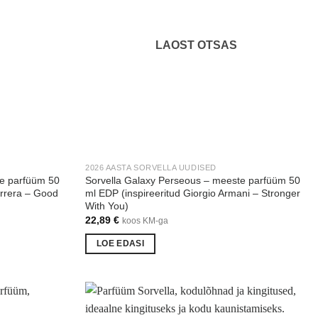
LAOST OTSAS
2026 AASTA SORVELLA UUDISED
te parfüüm 50
Sorvella Galaxy Perseous – meeste parfüüm 50
errera – Good
ml EDP (inspireeritud Giorgio Armani – Stronger
With You)
22,89
€
koos KM-ga
LOE EDASI