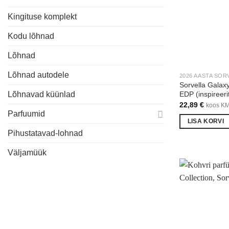
Kingituse komplekt
Kodu lõhnad
Lõhnad
Lõhnad autodele
2026 AASTA SOR
Sorvella Galaxy
EDP (inspireeri
Lõhnavad küünlad
22,89
€
koos K
Parfuumid
LISA KORVI
Pihustatavad-lohnad
Väljamüük