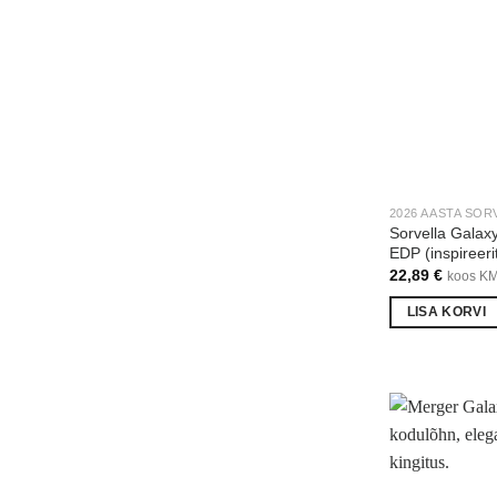
2026 AASTA SOR
Sorvella Galax
EDP (inspireer
22,89
€
koos K
LISA KORVI