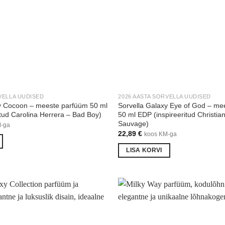
VELLA UUDISED
2026 AASTA SORVELLA UUDISED
y Cocoon – meeste parfüüm 50 ml
Sorvella Galaxy Eye of God – me
itud Carolina Herrera – Bad Boy)
50 ml EDP (inspireeritud Christian
Sauvage)
M-ga
22,89
€
koos KM-ga
LISA KORVI