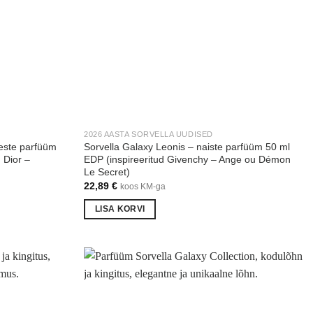
2026 AASTA SORVELLA UUDISED
este parfüüm
Sorvella Galaxy Leonis – naiste parfüüm 50 ml
 Dior –
EDP (inspireeritud Givenchy – Ange ou Démon
Le Secret)
22,89
€
koos KM-ga
LISA KORVI