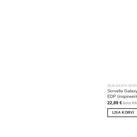
2026 AASTA SOR
Sorvella Galax
EDP (inspireer
22,89
€
koos K
LISA KORVI