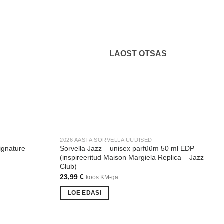
LAOST OTSAS
2026 AASTA SORVELLA UUDISED
ignature
Sorvella Jazz – unisex parfüüm 50 ml EDP
(inspireeritud Maison Margiela Replica – Jazz
Club)
23,99
€
koos KM-ga
LOE EDASI