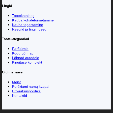
Lingid
Tootekataloog
Kauba kohaletoimetamine
Kauba tagastamine
Reeglid ja tingimused
Tootekategooriad
Parfüümid
Kodu Lõhnad
Lõhnad autodele
Kingituse komplekt
Oluline teave
Meist
Purškiami namų kvapai
Privaatsuspoliitika
Kontaktid