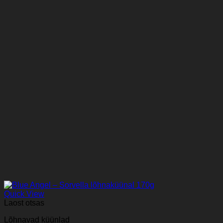
Quick View
Laost otsas
Lõhnavad küünlad