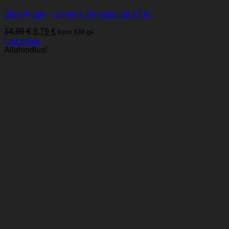
Blue Angel – Sorvella lõhnaküünal 170g
Algne
Praegune
14,99
€
8,79
€
koos KM-ga
hind
hind
Loe edasi
oli:
on:
Allahindlus!
14,99 €.
8,79 €.