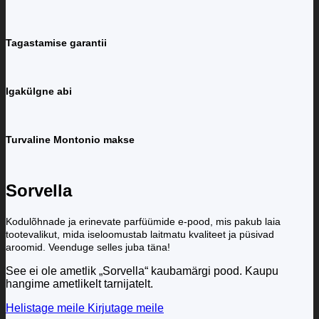
Tagastamise garantii
Igakülgne abi
Turvaline Montonio makse
Sorvella
Kodulõhnade ja erinevate parfüümide e-pood, mis pakub laia
tootevalikut, mida iseloomustab laitmatu kvaliteet ja püsivad
aroomid. Veenduge selles juba täna!
See ei ole ametlik „Sorvella“ kaubamärgi pood. Kaupu
hangime ametlikelt tarnijatelt.
Helistage meile
Kirjutage meile