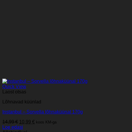
Quick View
Laost otsas
Lõhnavad küünlad
Instanbul – Sorvella lõhnaküünal 170g
Algne
Praegune
14,99
€
10,99
€
koos KM-ga
hind
hind
Loe edasi