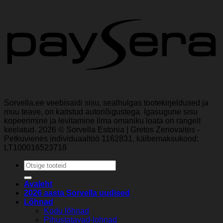
Sorvella.ee veebisaidi sisu, sealhulgas tootekirjeldused ja
muu teave, on kaitstud autoriõigustega. Igasugune sisu
kopeerimine ja levitamine ilma omaniku loata on rangelt
keelatud. 2026 © Sorvella Estonia | Gretos Zenovaitės -
Petkuvienės individuaaltöö 1162831, käibemaksukood:
LT100016523718
Otsi:
Avaleht
2026 aasta Sorvella uudised
Lõhnad
Kodu lõhnad
Pihustatavad-lohnad