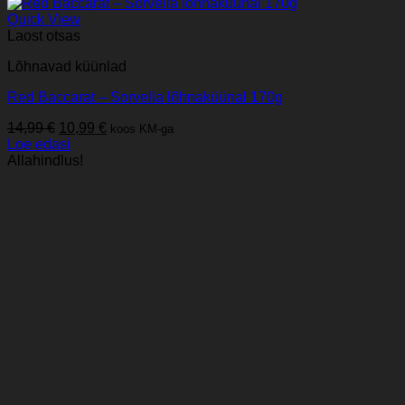
Quick View
Laost otsas
Lõhnavad küünlad
Red Baccarat – Sorvella lõhnaküünal 170g
Algne
Praegune
14,99
€
10,99
€
koos KM-ga
hind
hind
Loe edasi
oli:
on:
Allahindlus!
14,99 €.
10,99 €.