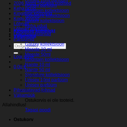
Unisex 10ml parfüüm
2026 aasta Sorvella uudised
Unisex parfüüm
Keha udud
Mountain kollektsioon
Kingituse komplekt
Signature kollektsioon
Kodu lõhnad
Galaxy kollektsioon
Lõhnad
Keha udud
Lõhnad autodele
Kingituse komplekt
Lõhnavad küünlad
Väljamüük
Parfuumid
Galaxy kollektsioon
Otsi:
Meeste 10 ml
Meeste 50ml
Logi sisse
Mountain kollektsioon
Naiste 10 ml
0,00
€
Naiste 50 ml
Signature kollektsioon
Unisex 10ml parfüüm
Unisex parfüüm
Pihustatavad-lohnad
Väljamüük
Ostukorvis ei ole tooteid.
Allahindlus!
Tagasi poodi
Ostukorv