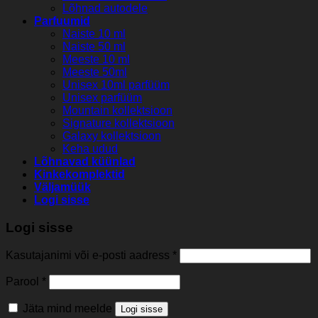
Lõhnad autodele
Parfuumid
Naiste 10 ml
Naiste 50 ml
Meeste 10 ml
Meeste 50ml
Unisex 10ml parfüüm
Unisex parfüüm
Mountain kollektsioon
Signature kollektsioon
Galaxy kollektsioon
Keha udud
Lõhnavad küünlad
Kinkekomplektid
Väljamüük
Logi sisse
Logi sisse
Kasutajanimi või e-posti aadress
*
Parool
*
Jäta mind meelde
Logi sisse