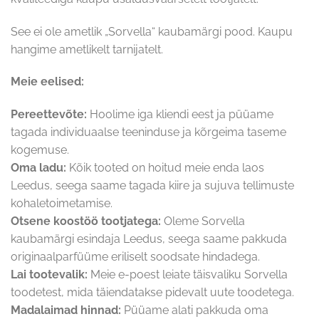
See ei ole ametlik „Sorvella“ kaubamärgi pood. Kaupu
hangime ametlikelt tarnijatelt.
Meie eelised:
Pereettevõte:
Hoolime iga kliendi eest ja püüame
tagada individuaalse teeninduse ja kõrgeima taseme
kogemuse.
Oma ladu:
Kõik tooted on hoitud meie enda laos
Leedus, seega saame tagada kiire ja sujuva tellimuste
kohaletoimetamise.
Otsene koostöö tootjatega:
Oleme Sorvella
kaubamärgi esindaja Leedus, seega saame pakkuda
originaalparfüüme eriliselt soodsate hindadega.
Lai tootevalik:
Meie e-poest leiate täisvaliku Sorvella
toodetest, mida täiendatakse pidevalt uute toodetega.
Madalaimad hinnad:
Püüame alati pakkuda oma