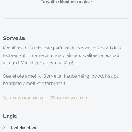
Turvaline Montonio makse
Sorvella
Kodulõhnade ja erinevate parfüümide e-pood, mis pakub laia
tootevalikut, mida iseloomustab laitmatu kvaliteet ja püsivad
aroomid. Veenduge selles juba täna!
See ei ole ametlik „Sorvella“ kaubamärgi pood. Kaupu
hangime ametlikelt tarnijatelt.
HELISTAGE MEILE
KIRJUTAGE MEILE
Lingid
Tootekataloog