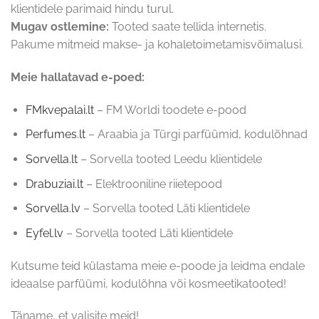
klientidele parimaid hindu turul.
Mugav ostlemine:
Tooted saate tellida internetis.
Pakume mitmeid makse- ja kohaletoimetamisvõimalusi.
Meie hallatavad e-poed:
FMkvepalai.lt
– FM Worldi toodete e-pood
Perfumes.lt
– Araabia ja Türgi parfüümid, kodulõhnad
Sorvella.lt
– Sorvella tooted Leedu klientidele
Drabuziai.lt
– Elektrooniline riietepood
Sorvella.lv
– Sorvella tooted Läti klientidele
Eyfel.lv
– Sorvella tooted Läti klientidele
Kutsume teid külastama meie e-poode ja leidma endale
ideaalse parfüümi, kodulõhna või kosmeetikatooted!
Täname, et valisite meid!