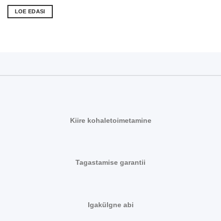
hind
hind
oli:
on:
LOE EDASI
14,99 €.
8,79 €.
Kiire kohaletoimetamine
Tagastamise garantii
Igakülgne abi