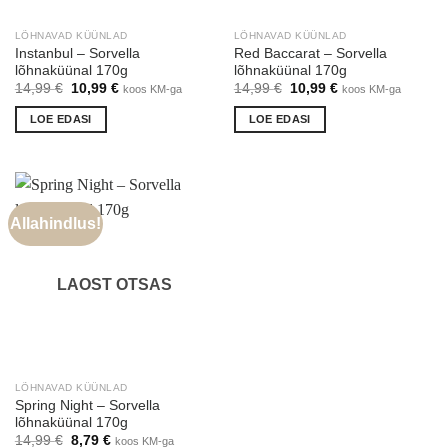
LÕHNAVAD KÜÜNLAD
LÕHNAVAD KÜÜNLAD
Instanbul – Sorvella
Red Baccarat – Sorvella
lõhnaküünal 170g
lõhnaküünal 170g
Algne
Praegune
Algne
Praegune
14,99
€
10,99
€
14,99
€
10,99
€
koos KM-ga
koos KM-ga
hind
hind
hind
hind
oli:
on:
oli:
on:
LOE EDASI
LOE EDASI
14,99 €.
10,99 €.
14,99 €.
10,99 €.
Allahindlus!
LAOST OTSAS
LÕHNAVAD KÜÜNLAD
Spring Night – Sorvella
lõhnaküünal 170g
Algne
Praegune
14,99
€
8,79
€
koos KM-ga