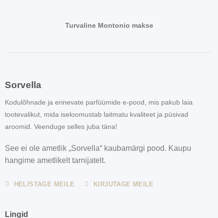
Turvaline Montonio makse
Sorvella
Kodulõhnade ja erinevate parfüümide e-pood, mis pakub laia
tootevalikut, mida iseloomustab laitmatu kvaliteet ja püsivad
aroomid. Veenduge selles juba täna!
See ei ole ametlik „Sorvella“ kaubamärgi pood. Kaupu
hangime ametlikelt tarnijatelt.
HELISTAGE MEILE
KIRJUTAGE MEILE
Lingid