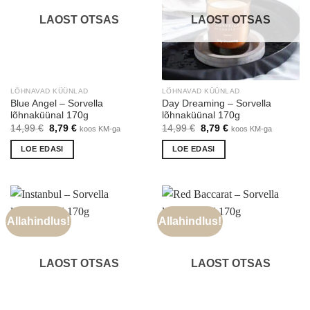
LAOST OTSAS
LAOST OTSAS
LÕHNAVAD KÜÜNLAD
LÕHNAVAD KÜÜNLAD
Blue Angel – Sorvella
Day Dreaming – Sorvella
lõhnaküünal 170g
lõhnaküünal 170g
Algne
Praegune
Algne
Praegune
14,99
€
8,79
€
14,99
€
8,79
€
koos KM-ga
koos KM-ga
hind
hind
hind
hind
oli:
on:
oli:
on:
LOE EDASI
LOE EDASI
14,99 €.
8,79 €.
14,99 €.
8,79 €.
Allahindlus!
Allahindlus!
LAOST OTSAS
LAOST OTSAS