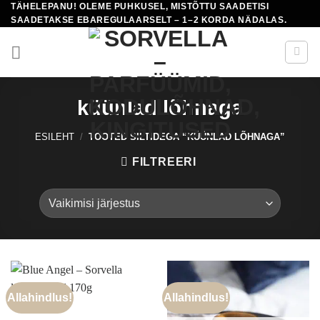
TÄHELEPANU! OLEME PUHKUSEL, MISTÕTTU SAADETISI
Skip
SAADETAKSE EBAREGULAARSELT – 1–2 KORDA NÄDALAS.
to
content
küünlad lõhnaga
ESILEHT
/
TOOTED SILTIDEGA “KÜÜNLAD LÕHNAGA”
FILTREERI
Allahindlus!
Allahindlus!