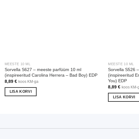
MEESTE 10 ML
MEESTE 10 ML
Sorvella S627 – meeste parfüüm 10 ml
Sorvella S526 
(inspireeritud Carolina Herrera – Bad Boy) EDP
(inspireeritud 
You) EDP
8,89
€
koos KM-ga
8,89
€
koos KM-
LISA KORVI
LISA KORVI