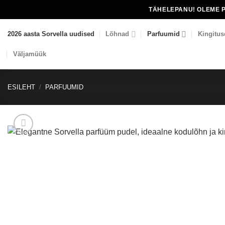
Skip
TÄHELEPANU! OLEME 
to
content
2026 aasta Sorvella uudised
Lõhnad
Parfuumid
Kingitus
Väljamüük
ESILEHT
/
PARFUUMID