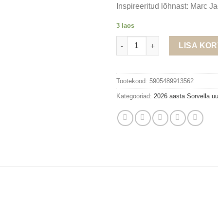
Inspireeritud lõhnast: Marc Ja
3 laos
Sorvella V622 – naiste parfüüm
LISA KOR
Tootekood:
5905489913562
Kategooriad:
2026 aasta Sorvella u