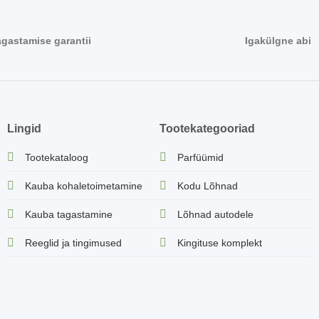
agastamise garantii
Igakülgne abi
Lingid
Tootekategooriad
Tootekataloog
Parfüümid
Kauba kohaletoimetamine
Kodu Lõhnad
Kauba tagastamine
Lõhnad autodele
Reeglid ja tingimused
Kingituse komplekt