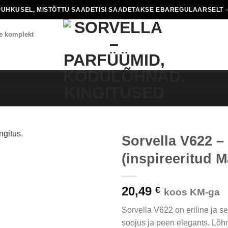
PUHKUSEL, MISTÕTTU SAADETISI SAADETAKSE EBAREGULAARSELT –
e komplekt
Sorvella V622 –
(inspireeritud M
20,49
€
koos KM-ga
Sorvella V622 on eriline ja 
soojus ja peen elegants. Lõ