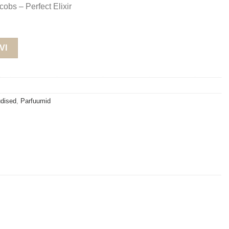
cobs – Perfect Elixir
 50 ml EDP (inspireeritud Marc Jacobs – Perfect Elixir) kogus
VI
udised
,
Parfuumid