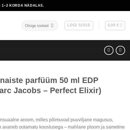
 1–2 KORDA NÄDALAS.
Otsi:
LOGI SISSE
0,00
€
 naiste parfüüm 50 ml EDP
arc Jacobs – Perfect Elixir)
sensuaalne aroom, milles põimuvad puuviljane magusus,
hn avaneb ootamatu kooslusega – mahlane ploom ja sametine