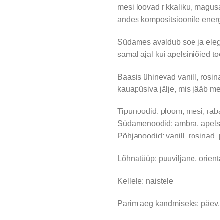
mesi loovad rikkaliku, magusa
andes kompositsioonile energia
Südames avaldub soe ja elegan
samal ajal kui apelsiniõied to
Baasis ühinevad vanill, rosina
kauapüsiva jälje, mis jääb me
Tipunoodid: ploom, mesi, rab
Südamenoodid: ambra, apels
Põhjanoodid: vanill, rosinad, 
Lõhnatüüp: puuviljane, orien
Kellele: naistele
Parim aeg kandmiseks: päev,