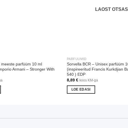
LAOST OTSA
PARFUUMID
– meeste parfüüm 10 ml
Sorvella BCR – Unisex parfüüm 1
Emporio Armani – Stronger With
(inspireeritud Francis Kurkdjian 
540 ) EDP
8,89
€
ga
koos KM-ga
LOE EDASI