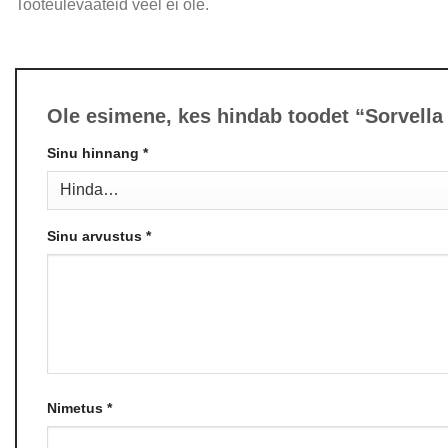
Tooteülevaateid veel ei ole.
Ole esimene, kes hindab toodet “Sorvella 
Sinu hinnang
*
Sinu arvustus
*
Nimetus
*