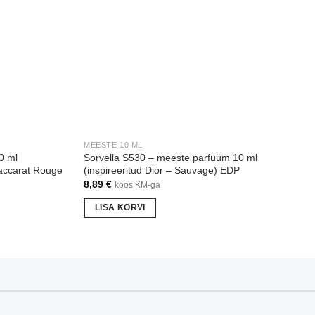
S
MEESTE 10 ML
0 ml
Sorvella S530 – meeste parfüüm 10 ml
Baccarat Rouge
(inspireeritud Dior – Sauvage) EDP
8,89
€
koos KM-ga
LISA KORVI