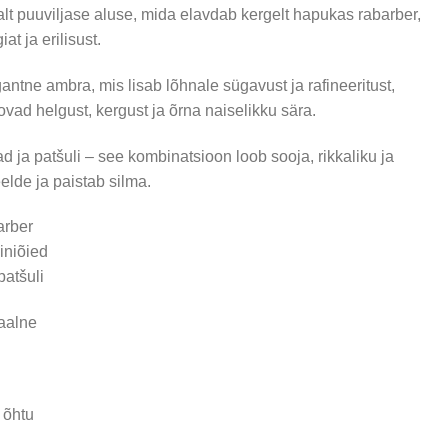
lt puuviljase aluse, mida elavdab kergelt hapukas rabarber,
t ja erilisust.
tne ambra, mis lisab lõhnale sügavust ja rafineeritust,
ovad helgust, kergust ja õrna naiselikku sära.
d ja patšuli – see kombinatsioon loob sooja, rikkaliku ja
elde ja paistab silma.
arber
iniõied
patšuli
taalne
 õhtu