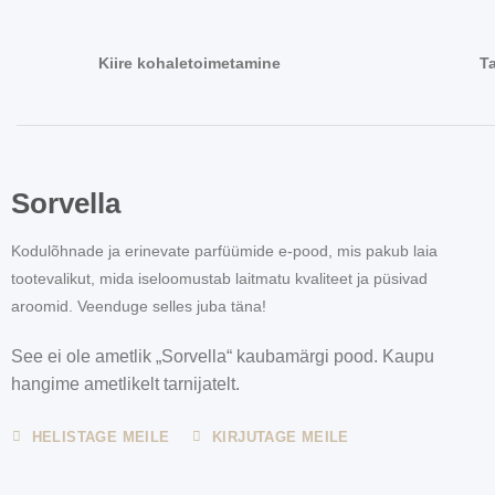
Kiire kohaletoimetamine
T
Sorvella
Kodulõhnade ja erinevate parfüümide e-pood, mis pakub laia
tootevalikut, mida iseloomustab laitmatu kvaliteet ja püsivad
aroomid. Veenduge selles juba täna!
See ei ole ametlik „Sorvella“ kaubamärgi pood. Kaupu
hangime ametlikelt tarnijatelt.
HELISTAGE MEILE
KIRJUTAGE MEILE