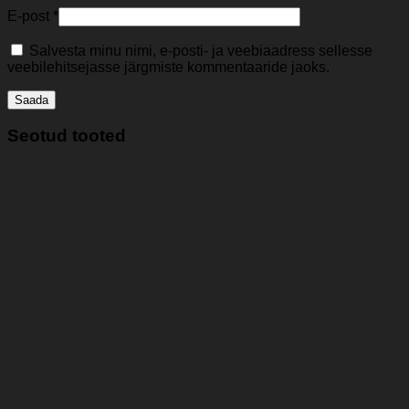
E-post
*
Salvesta minu nimi, e-posti- ja veebiaadress sellesse
veebilehitsejasse järgmiste kommentaaride jaoks.
Seotud tooted