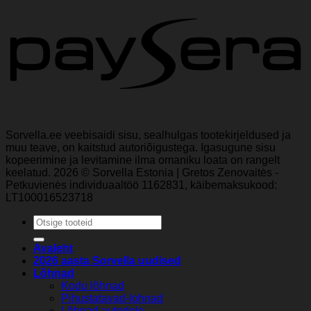
Sorvella.ee veebisaidi sisu, sealhulgas tootekirjeldused ja
muu teave, on kaitstud autoriõigustega. Igasugune sisu
kopeerimine ja levitamine ilma omaniku loata on rangelt
keelatud. 2026 © Sorvella Estonia | Gretos Zenovaitės -
Petkuvienės individuaaltöö 1162831, käibemaksukood:
LT100016523718
Otsi:
Avaleht
2026 aasta Sorvella uudised
Lõhnad
Kodu lõhnad
Pihustatavad-lohnad
Lõhnad autodele