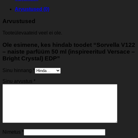
Arvustused (0)
Arvustused
Tooteülevaateid veel ei ole.
Ole esimene, kes hindab toodet “Sorvella V122
– naiste parfüüm 50 ml (inspireeritud Versace –
Bright Crystal) EDP”
Sinu hinnang
*
Sinu arvustus
*
Nimetus
*