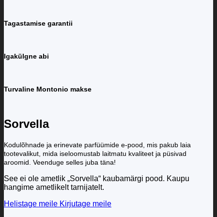
Tagastamise garantii
Igakülgne abi
Turvaline Montonio makse
Sorvella
Kodulõhnade ja erinevate parfüümide e-pood, mis pakub laia
tootevalikut, mida iseloomustab laitmatu kvaliteet ja püsivad
aroomid. Veenduge selles juba täna!
See ei ole ametlik „Sorvella“ kaubamärgi pood. Kaupu
hangime ametlikelt tarnijatelt.
Helistage meile
Kirjutage meile