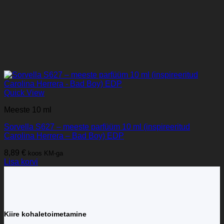
Quick View
Meeste 10 ml
Sorvella S627 – meeste parfüüm 10 ml (inspireeritud
Carolina Herrera – Bad Boy) EDP
8,89
€
koos KM-ga
Lisa korvi
Kiire kohaletoimetamine