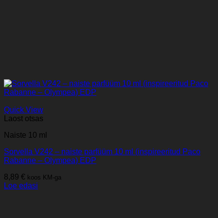
Quick View
Laost otsas
Naiste 10 ml
Sorvella V242 – naiste parfüüm 10 ml (inspireeritud Paco
Rabanne – Olympea) EDP
8,89
€
koos KM-ga
Loe edasi