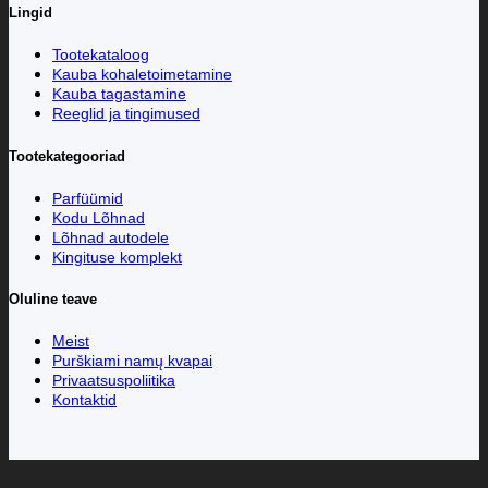
Lingid
Tootekataloog
Kauba kohaletoimetamine
Kauba tagastamine
Reeglid ja tingimused
Tootekategooriad
Parfüümid
Kodu Lõhnad
Lõhnad autodele
Kingituse komplekt
Oluline teave
Meist
Purškiami namų kvapai
Privaatsuspoliitika
Kontaktid