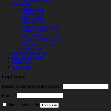
Parfuumid
Naiste 10 ml
Naiste 50 ml
Meeste 10 ml
Meeste 50ml
Unisex 10ml parfüüm
Unisex parfüüm
Mountain kollektsioon
Signature kollektsioon
Galaxy kollektsioon
Keha udud
Lõhnavad küünlad
Kinkekomplektid
Väljamüük
Logi sisse
Logi sisse
Kasutajanimi või e-posti aadress
*
Parool
*
Jäta mind meelde
Logi sisse