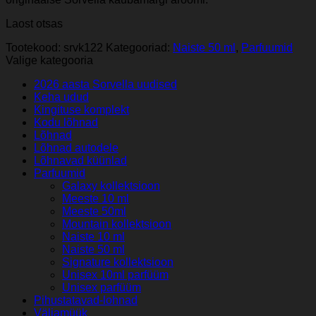
Laost otsas
Tootekood:
srvk122
Kategooriad:
Naiste 50 ml
,
Parfuumid
Valige kategooria
2026 aasta Sorvella uudised
Keha udud
Kingituse komplekt
Kodu lõhnad
Lõhnad
Lõhnad autodele
Lõhnavad küünlad
Parfuumid
Galaxy kollektsioon
Meeste 10 ml
Meeste 50ml
Mountain kollektsioon
Naiste 10 ml
Naiste 50 ml
Signature kollektsioon
Unisex 10ml parfüüm
Unisex parfüüm
Pihustatavad-lohnad
Väljamüük