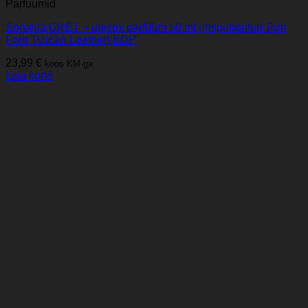
Parfuumid
Sorvella GRET – unisex parfüüm 50 ml (inspireeritud Tom
Ford Tuscan Leather) EDP
23,99
€
koos KM-ga
Lisa korvi