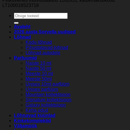
Petkuvienės individuaaltöö 1162831, käibemaksukood:
LT100016523718
Otsi:
Avaleht
2026 aasta Sorvella uudised
Lõhnad
Kodu lõhnad
Pihustatavad-lohnad
Lõhnad autodele
Parfuumid
Naiste 10 ml
Naiste 50 ml
Meeste 10 ml
Meeste 50ml
Unisex 10ml parfüüm
Unisex parfüüm
Mountain kollektsioon
Signature kollektsioon
Galaxy kollektsioon
Keha udud
Lõhnavad küünlad
Kinkekomplektid
Väljamüük