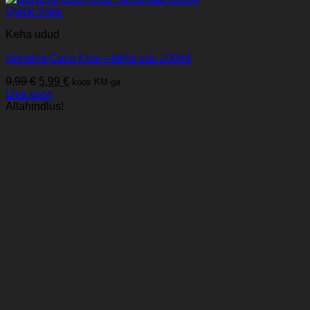
Quick View
Keha udud
Sorvella Coco Kiss – keha udu 200ml
Algne
Praegune
9,99
€
5,99
€
koos KM-ga
hind
hind
Lisa korvi
oli:
on:
Allahindlus!
9,99 €.
5,99 €.