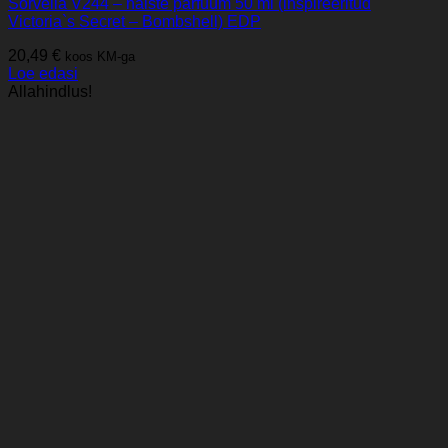
Sorvella V244 – naiste parfüüm 50 ml (inspireeritud
Victoria`s Secret – Bombshell) EDP
20,49
€
koos KM-ga
Loe edasi
Allahindlus!