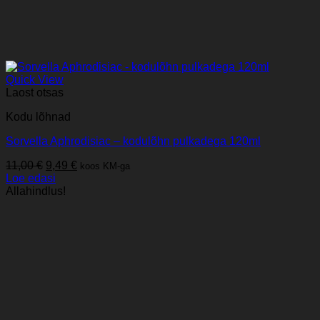
Quick View
Laost otsas
Kodu lõhnad
Sorvella Aphrodisiac – kodulõhn pulkadega 120ml
Algne
Praegune
11,00
€
9,49
€
koos KM-ga
hind
hind
Loe edasi
oli:
on:
Allahindlus!
11,00 €.
9,49 €.