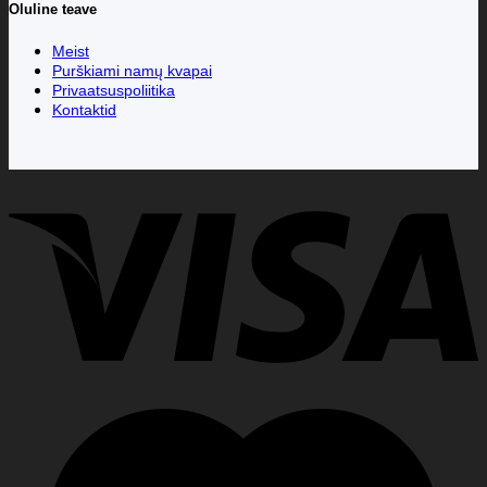
Oluline teave
Meist
Purškiami namų kvapai
Privaatsuspoliitika
Kontaktid