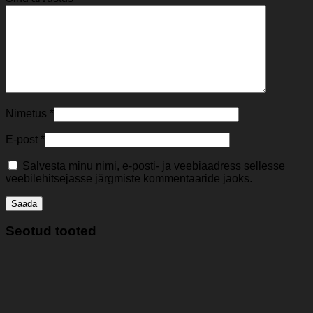
Nimetus
*
E-post
*
Salvesta minu nimi, e-posti- ja veebiaadress sellesse
veebilehitsejasse järgmiste kommentaaride jaoks.
Seotud tooted