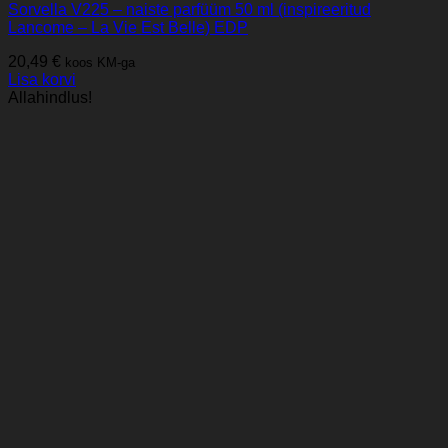
Sorvella V225 – naiste parfüüm 50 ml (inspireeritud
Lancome – La Vie Est Belle) EDP
20,49
€
koos KM-ga
Lisa korvi
Allahindlus!