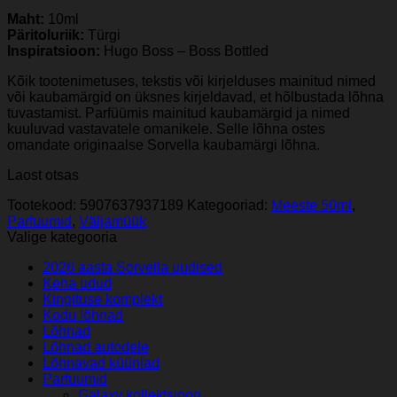
Maht:
10ml
Päritoluriik:
Türgi
Inspiratsioon:
Hugo Boss – Boss Bottled
Kõik tootenimetuses, tekstis või kirjelduses mainitud nimed
või kaubamärgid on üksnes kirjeldavad, et hõlbustada lõhna
tuvastamist. Parfüümis mainitud kaubamärgid ja nimed
kuuluvad vastavatele omanikele. Selle lõhna ostes
omandate originaalse Sorvella kaubamärgi lõhna.
Laost otsas
Tootekood:
5907637937189
Kategooriad:
Meeste 50ml
,
Parfuumid
,
Väljamüük
Valige kategooria
2026 aasta Sorvella uudised
Keha udud
Kingituse komplekt
Kodu lõhnad
Lõhnad
Lõhnad autodele
Lõhnavad küünlad
Parfuumid
Galaxy kollektsioon