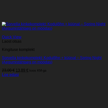
Quick View
Laost otsas
Kingituse komplekt
Sorvella kinkekomplekt: Kodulõhn + küünal – Spring Night
(Aegumistähtaeg on möödas)
Algne
Praegune
23,00
€
13,89
€
koos KM-ga
hind
hind
Loe edasi
oli:
on:
23,00 €.
13,89 €.