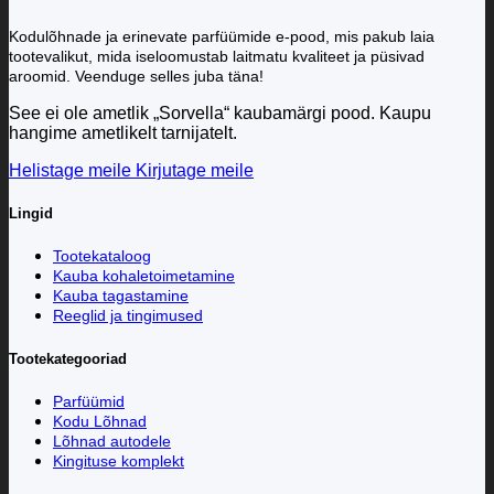
Kodulõhnade ja erinevate parfüümide e-pood, mis pakub laia
tootevalikut, mida iseloomustab laitmatu kvaliteet ja püsivad
aroomid. Veenduge selles juba täna!
See ei ole ametlik „Sorvella“ kaubamärgi pood. Kaupu
hangime ametlikelt tarnijatelt.
Helistage meile
Kirjutage meile
Lingid
Tootekataloog
Kauba kohaletoimetamine
Kauba tagastamine
Reeglid ja tingimused
Tootekategooriad
Parfüümid
Kodu Lõhnad
Lõhnad autodele
Kingituse komplekt