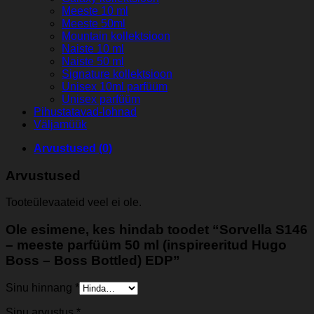
Meeste 10 ml
Meeste 50ml
Mountain kollektsioon
Naiste 10 ml
Naiste 50 ml
Signature kollektsioon
Unisex 10ml parfüüm
Unisex parfüüm
Pihustatavad-lohnad
Väljamüük
Arvustused (0)
Arvustused
Tooteülevaateid veel ei ole.
Ole esimene, kes hindab toodet “Sorvella S146
– meeste parfüüm 50 ml (inspireeritud Hugo
Boss – Boss Bottled) EDP”
Sinu hinnang
*
Sinu arvustus
*