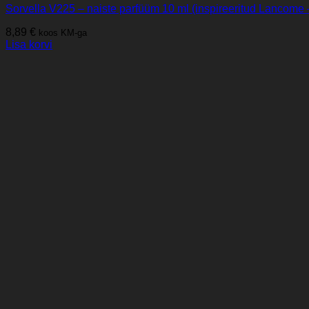
Sorvella V225 – naiste parfüüm 10 ml (inspireeritud Lancome 
8,89
€
koos KM-ga
Lisa korvi