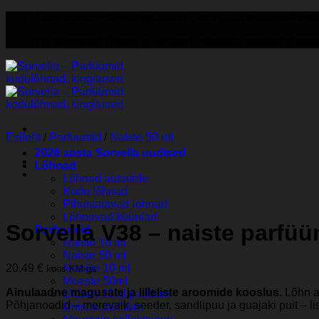
Skip
Tähelepanu! Oleme puhkusel, mistõttu saadetisi saad
to
Tähelepanu! Oleme puhkusel, mistõttu saadetisi saad
content
Esileht
/
Parfuumid
/
Naiste 50 ml
2026 aasta Sorvella uudised
Lõhnad
Lõhnad autodele
Kodu lõhnad
Pihustatavad-lohnad
Lõhnavad küünlad
Sorvella V38 – naiste parfüü
Parfuumid
Naiste 10 ml
Naiste 50 ml
20,49
€
Meeste 10 ml
koos KM-ga
Meeste 50ml
Ainulaadne magusate ja lilleliste aroomide kooslus.
Lõhn a
Unisex 10ml parfüüm
Põhjanoodid – merevaik, seeder, sandlipuu ja guajaki puit – 
Unisex parfüüm