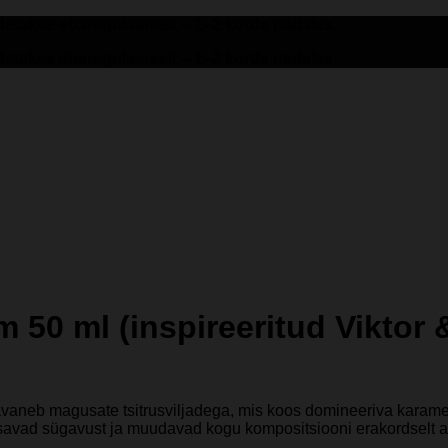
etakse ebaregulaarselt – 1–2 korda nädalas.
etakse ebaregulaarselt – 1–2 korda nädalas.
m 50 ml (inspireeritud Vikto
vaneb magusate tsitrusviljadega, mis koos domineeriva karamell
lisavad sügavust ja muudavad kogu kompositsiooni erakordselt a