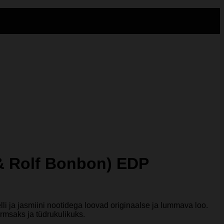
r & Rolf Bonbon) EDP
i ja jasmiini nootidega loovad originaalse ja lummava loo.
rmsaks ja tüdrukulikuks.