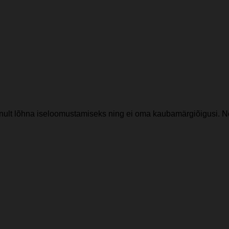
nult lõhna iseloomustamiseks ning ei oma kaubamärgiõigusi. N