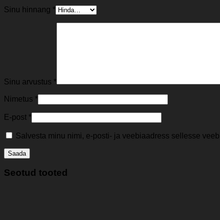
Sinu hinnang
*
Sinu arvustus
*
Nimetus
*
E-post
*
Salvesta minu nimi, e-posti- ja veebiaadress sellesse vee
Seotud tooted