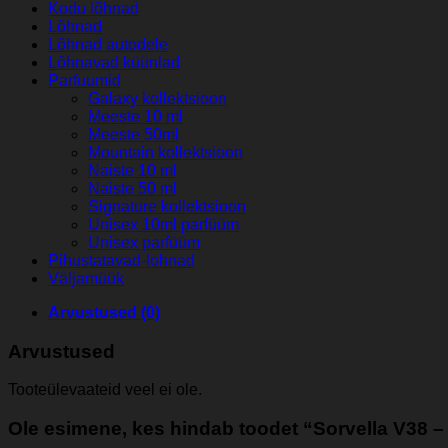
Viktor
Kodu lõhnad
&
Lõhnad
Rolf
Lõhnad autodele
Bonbon)
Lõhnavad küünlad
EDP
Parfuumid
kogus
Galaxy kollektsioon
Meeste 10 ml
Meeste 50ml
Mountain kollektsioon
Naiste 10 ml
Naiste 50 ml
Signature kollektsioon
Unisex 10ml parfüüm
Unisex parfüüm
Pihustatavad-lohnad
Väljamüük
Arvustused (0)
Arvustused
Tooteülevaateid veel ei ole.
Ole esimene, kes hindab toodet “Sorvella V38 – 