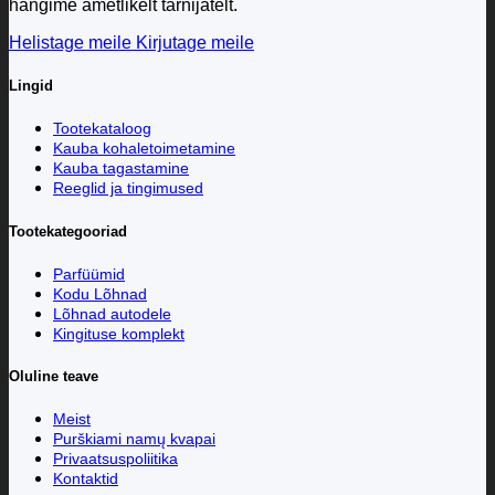
hangime ametlikelt tarnijatelt.
Helistage meile
Kirjutage meile
Lingid
Tootekataloog
Kauba kohaletoimetamine
Kauba tagastamine
Reeglid ja tingimused
Tootekategooriad
Parfüümid
Kodu Lõhnad
Lõhnad autodele
Kingituse komplekt
Oluline teave
Meist
Purškiami namų kvapai
Privaatsuspoliitika
Kontaktid