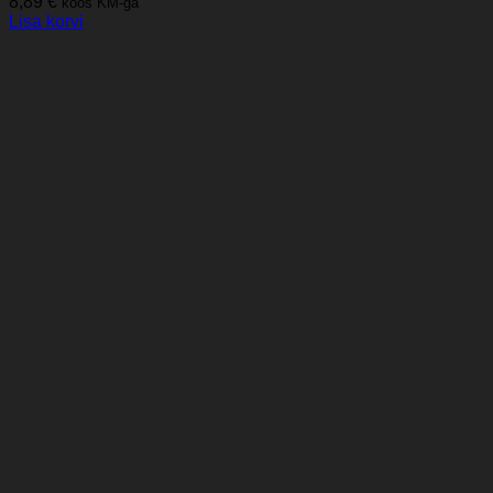
8,89
€
koos KM-ga
Lisa korvi