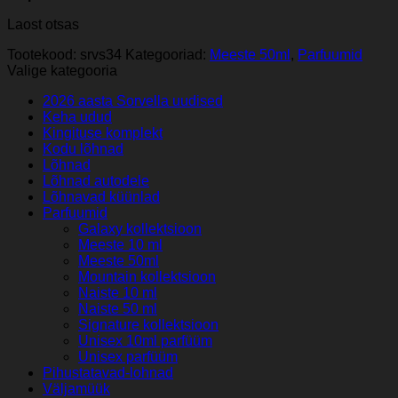
Laost otsas
Tootekood:
srvs34
Kategooriad:
Meeste 50ml
,
Parfuumid
Valige kategooria
2026 aasta Sorvella uudised
Keha udud
Kingituse komplekt
Kodu lõhnad
Lõhnad
Lõhnad autodele
Lõhnavad küünlad
Parfuumid
Galaxy kollektsioon
Meeste 10 ml
Meeste 50ml
Mountain kollektsioon
Naiste 10 ml
Naiste 50 ml
Signature kollektsioon
Unisex 10ml parfüüm
Unisex parfüüm
Pihustatavad-lohnad
Väljamüük