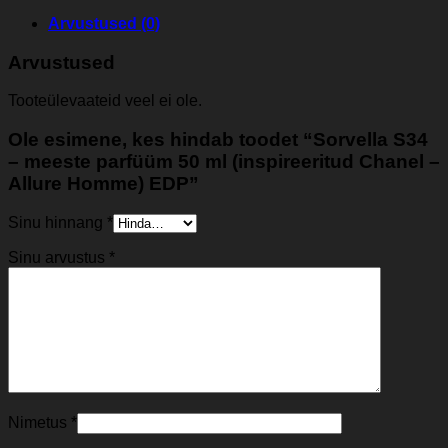
Arvustused (0)
Arvustused
Tooteülevaateid veel ei ole.
Ole esimene, kes hindab toodet “Sorvella S34
– meeste parfüüm 50 ml (inspireeritud Chanel –
Allure Homme) EDP”
Sinu hinnang
*
Sinu arvustus
*
Nimetus
*