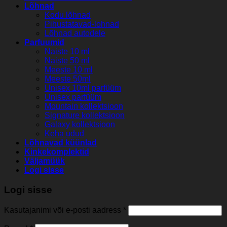
Lõhnad
Kodu lõhnad
Pihustatavad-lohnad
Lõhnad autodele
Parfuumid
Naiste 10 ml
Naiste 50 ml
Meeste 10 ml
Meeste 50ml
Unisex 10ml parfüüm
Unisex parfüüm
Mountain kollektsioon
Signature kollektsioon
Galaxy kollektsioon
Keha udud
Lõhnavad küünlad
Kinkekomplektid
Väljamüük
Logi sisse
Logi sisse
Kasutajanimi või e-posti aadress
*