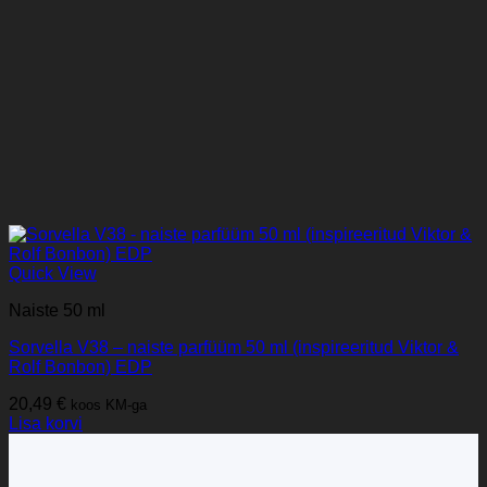
Quick View
Naiste 50 ml
Sorvella V38 – naiste parfüüm 50 ml (inspireeritud Viktor &
Rolf Bonbon) EDP
20,49
€
koos KM-ga
Lisa korvi