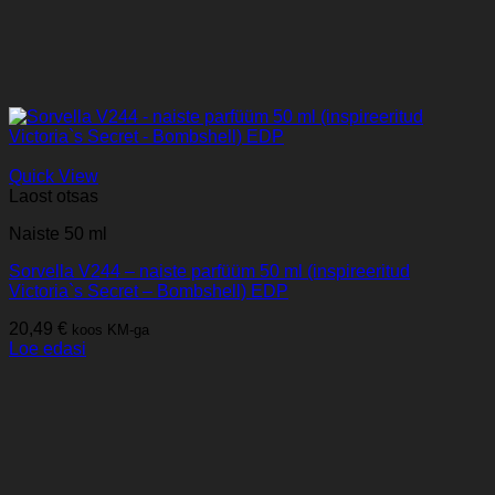
Quick View
Laost otsas
Naiste 50 ml
Sorvella V244 – naiste parfüüm 50 ml (inspireeritud
Victoria`s Secret – Bombshell) EDP
20,49
€
koos KM-ga
Loe edasi