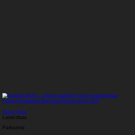
Quick View
Laost otsas
Parfuumid