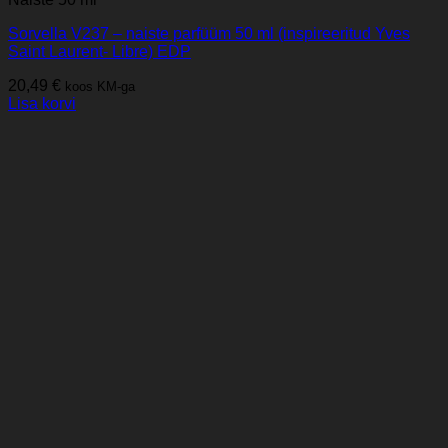
Sorvella V237 – naiste parfüüm 50 ml (inspireeritud Yves
Saint Laurent- Libre) EDP
20,49
€
koos KM-ga
Lisa korvi