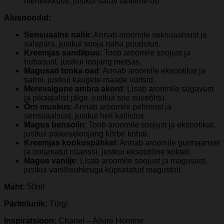
mehelikkuse, justkui särav täheline öö.
Alusnoodid:
Sensuaalne nahk
: Annab aroomile seksuaalsust ja
salapära, justkui sooja naha puudutus.
Kreemjas sandlipuu
: Toob aroomile soojust ja
hubasust, justkui loojang metsas.
Magusad tonka oad
: Annab aroomile eksootikat ja
sarmi, justkui kaugete maade vürtsid.
Merevaigune ambra akord
: Lisab aroomile sügavust
ja pikaajalist jälge, justkui soe suveõhtu.
Õrn muskus
: Annab aroomile pehmust ja
sensuaalsust, justkui hell kallistus.
Magus bensoiin
: Toob aroomile soojust ja eksootikat,
justkui päikeseloojang kõrbe kohal.
Kreemjas kookospähkel
: Annab aroomile gurmaanset
ja ootamatut nüanssi, justkui eksootiline kokteil.
Magus vanilje
: Lisab aroomile soojust ja magusust,
justkui vanillisuhkruga küpsetatud magustoit.
Maht:
50ml
Päritoluriik:
Türgi
Inspiratsioon:
Chanel – Allure Homme