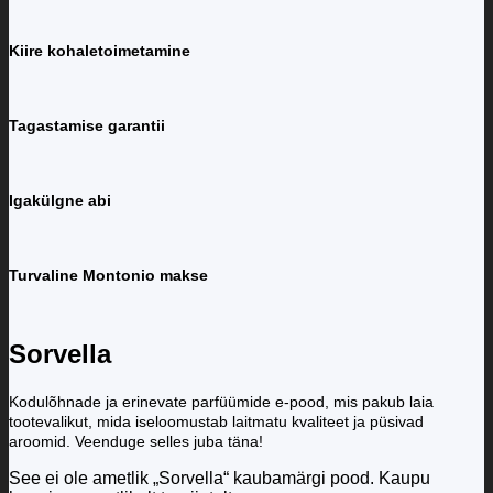
Kiire kohaletoimetamine
Tagastamise garantii
Igakülgne abi
Turvaline Montonio makse
Sorvella
Kodulõhnade ja erinevate parfüümide e-pood, mis pakub laia
tootevalikut, mida iseloomustab laitmatu kvaliteet ja püsivad
aroomid. Veenduge selles juba täna!
See ei ole ametlik „Sorvella“ kaubamärgi pood. Kaupu