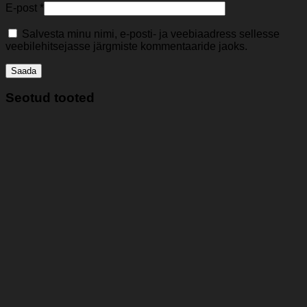
E-post
*
Salvesta minu nimi, e-posti- ja veebiaadress sellesse
veebilehitsejasse järgmiste kommentaaride jaoks.
Seotud tooted