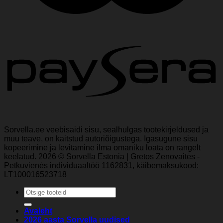
Sorvella.ee veebisaidi sisu, sealhulgas tootekirjeldused ja
muu teave, on kaitstud autoriõigustega. Igasugune sisu
kopeerimine ja levitamine ilma omaniku loata on rangelt
keelatud. 2026 © Sorvella Estonia | Gretos Zenovaitės -
Petkuvienės individuaaltöö 1162831, käibemaksukood:
LT100016523718
Otsi:
Avaleht
2026 aasta Sorvella uudised