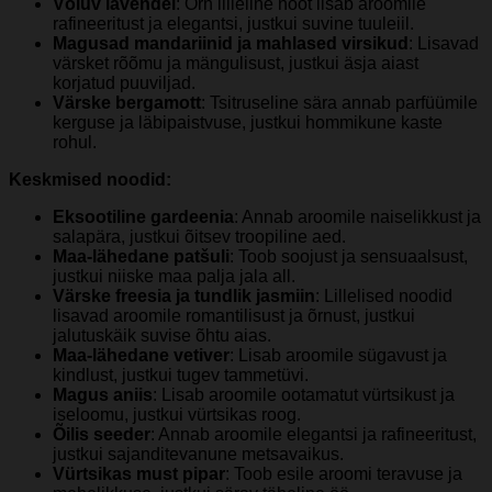
Võluv lavendel
: Õrn lilleline noot lisab aroomile
rafineeritust ja elegantsi, justkui suvine tuuleiil.
Magusad mandariinid ja mahlased virsikud
: Lisavad
värsket rõõmu ja mängulisust, justkui äsja aiast
korjatud puuviljad.
Värske bergamott
: Tsitruseline sära annab parfüümile
kerguse ja läbipaistvuse, justkui hommikune kaste
rohul.
Keskmised noodid:
Eksootiline gardeenia
: Annab aroomile naiselikkust ja
salapära, justkui õitsev troopiline aed.
Maa-lähedane patšuli
: Toob soojust ja sensuaalsust,
justkui niiske maa palja jala all.
Värske freesia ja tundlik jasmiin
: Lillelised noodid
lisavad aroomile romantilisust ja õrnust, justkui
jalutuskäik suvise õhtu aias.
Maa-lähedane vetiver
: Lisab aroomile sügavust ja
kindlust, justkui tugev tammetüvi.
Magus aniis
: Lisab aroomile ootamatut vürtsikust ja
iseloomu, justkui vürtsikas roog.
Õilis seeder
: Annab aroomile elegantsi ja rafineeritust,
justkui sajanditevanune metsavaikus.
Vürtsikas must pipar
: Toob esile aroomi teravuse ja