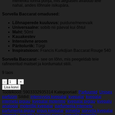
meheliku lõhna põhja, mis aeglaselt avaldub teie
nahal, andes lõhnale isikupära.
Sorvella Baccarat omadused:
Lõhnaperede kuuluvus:
puidune/merevaik
Universaalne:
sobib nii päeval kui õhtul
Maht:
50ml
Kauakestev
Intensiivne aroom
Päritoluriik:
Türgi
Inspiratsioon:
Francis Kurkdjian Baccarat Rouge 540
Sorvella Baccarat
– see on lõhn, mis peegeldab teie
rafineeritud maitset ja kordumatut stiili.
9 laos
Sorvella
BCR
Lisa korvi
–
Tootekood:
5903332935314
Kategooriad:
Parfuumid
,
Unisex
unisex
parfüüm
Sildid:
intensyvūs kvepalai
,
kvepalai
,
kvepalai
parfüümvesi
internetu pigiau
,
kvepalai moterims
,
kvepalai pigiau
,
kvepalų
50
analogai
,
moteriški kvepalai
,
parfumerija internetu
,
ml
parfumerija pigiau
,
pigus kvepalai
,
sorvella
,
sorvella kvepalai
(inspireeritud