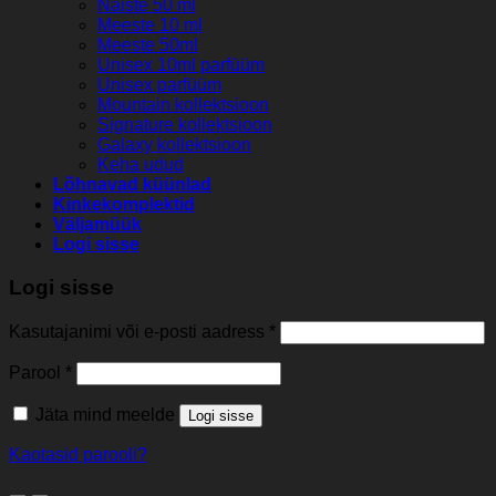
Naiste 50 ml
Meeste 10 ml
Meeste 50ml
Unisex 10ml parfüüm
Unisex parfüüm
Mountain kollektsioon
Signature kollektsioon
Galaxy kollektsioon
Keha udud
Lõhnavad küünlad
Kinkekomplektid
Väljamüük
Logi sisse
Logi sisse
Kasutajanimi või e-posti aadress
*
Parool
*
Jäta mind meelde
Logi sisse
Kaotasid parooli?