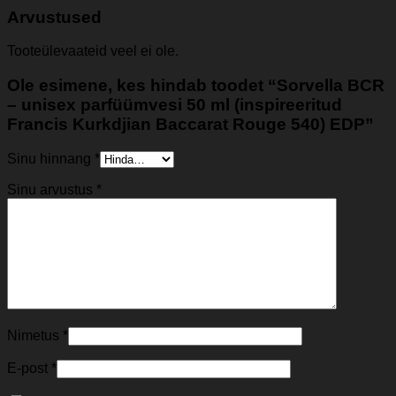
Arvustused
Tooteülevaateid veel ei ole.
Ole esimene, kes hindab toodet “Sorvella BCR
– unisex parfüümvesi 50 ml (inspireeritud
Francis Kurkdjian Baccarat Rouge 540) EDP”
Sinu hinnang
*
Sinu arvustus
*
Nimetus
*
E-post
*