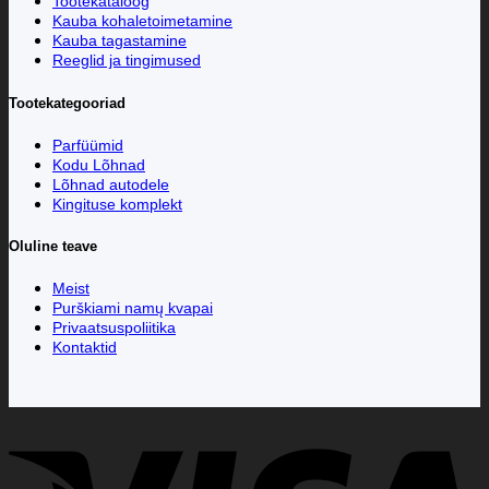
Tootekataloog
Kauba kohaletoimetamine
Kauba tagastamine
Reeglid ja tingimused
Tootekategooriad
Parfüümid
Kodu Lõhnad
Lõhnad autodele
Kingituse komplekt
Oluline teave
Meist
Purškiami namų kvapai
Privaatsuspoliitika
Kontaktid