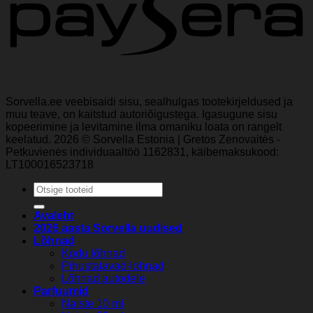
Sorvella.ee veebisaidi sisu, sealhulgas tootekirjeldused ja
muu teave, on kaitstud autoriõigustega. Igasugune sisu
kopeerimine ja levitamine ilma omaniku loata on rangelt
keelatud. 2026 © Sorvella Estonia | Gretos Zenovaitės -
Petkuvienės individuaaltöö 1162831, käibemaksukood:
LT100016523718
Otsi:
Avaleht
2026 aasta Sorvella uudised
Lõhnad
Kodu lõhnad
Pihustatavad-lohnad
Lõhnad autodele
Parfuumid
Naiste 10 ml