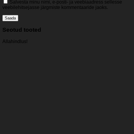
Salvesta minu nimi, e-posti- ja veebiaadress sellesse
veebilehitsejasse järgmiste kommentaaride jaoks.
Seotud tooted
Allahindlus!