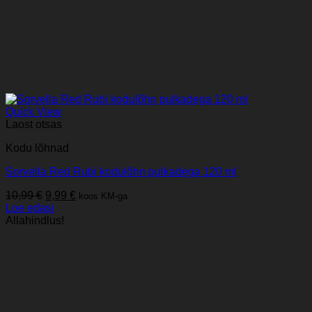
Quick View
Laost otsas
Kodu lõhnad
Sorvella Red Rubi kodulõhn pulkadega 120 ml
Algne
Praegune
10,99
€
9,99
€
koos KM-ga
hind
hind
Loe edasi
oli:
on:
Allahindlus!
10,99 €.
9,99 €.