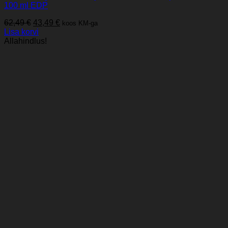
100 ml EDP
Algne
Praegune
62,49
€
43,49
€
koos KM-ga
hind
hind
Lisa korvi
oli:
on:
Allahindlus!
62,49 €.
43,49 €.