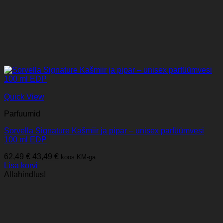
Quick View
Parfuumid
Sorvella Signature Kašmiir ja pipar – unisex parfüümvesi
100 ml EDP
Algne
Praegune
62,49
€
43,49
€
koos KM-ga
hind
hind
Lisa korvi
oli:
on:
Allahindlus!
62,49 €.
43,49 €.