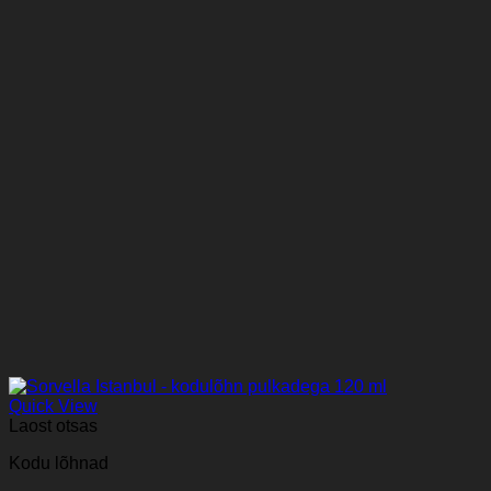
Quick View
Laost otsas
Kodu lõhnad