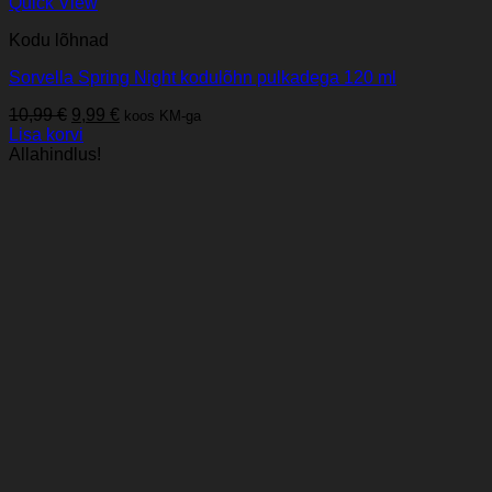
Quick View
Kodu lõhnad
Sorvella Spring Night kodulõhn pulkadega 120 ml
Algne
Praegune
10,99
€
9,99
€
koos KM-ga
hind
hind
Lisa korvi
oli:
on:
Allahindlus!
10,99 €.
9,99 €.