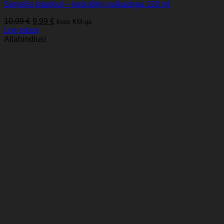
Sorvella Istanbul – kodulõhn pulkadega 120 ml
Algne
Praegune
10,99
€
9,99
€
koos KM-ga
hind
hind
Loe edasi
oli:
on:
Allahindlus!
10,99 €.
9,99 €.