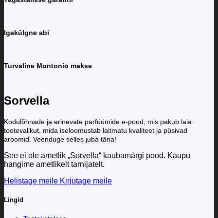
Igakülgne abi
Turvaline Montonio makse
Sorvella
Kodulõhnade ja erinevate parfüümide e-pood, mis pakub laia
tootevalikut, mida iseloomustab laitmatu kvaliteet ja püsivad
aroomid. Veenduge selles juba täna!
See ei ole ametlik „Sorvella“ kaubamärgi pood. Kaupu
hangime ametlikelt tarnijatelt.
Helistage meile
Kirjutage meile
Lingid