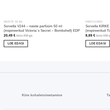
NAISTE 50 ML
PARFUUMID
Sorvella V244 – naiste parfüüm 50 ml
Sorvella KIRKE
(inspireeritud Victoria`s Secret – Bombshell) EDP
(inspireeritud T
20,49
€
8,89
€
koos KM-ga
koos KM-
LOE EDASI
LOE EDASI
Kiire kohaletoimetamine
T