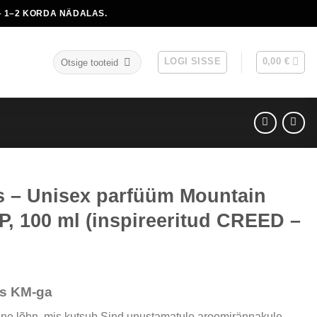
 1–2 KORDA NÄDALAS.
Otsi:
LOGI SISSE
0,00
€
s – Unisex parfüüm Mountain
P, 100 ml (inspireeritud CREED –
egune
s KM-ga
d
ne lõhn, mis kutsub Sind unustamatule aroomirännakule