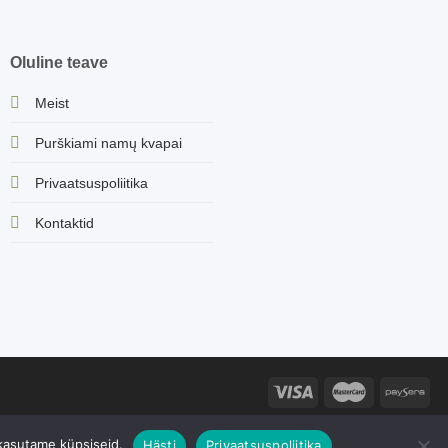
Oluline teave
Meist
Purškiami namų kvapai
Privaatsuspoliitika
Kontaktid
e ilma omaniku loata on rangelt keelatud. 2026 © Sorvella Estonia |
 kasutame küpsiseid.
Hästi
Privaatsuspoliitika