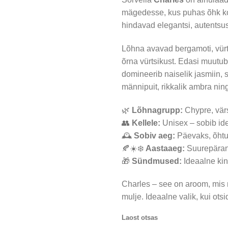
oli:
on:
mägedesse, kus puhas õhk ko
45,89 €.
39,9
hindavad elegantsi, autentsus
Lõhna avavad bergamoti, vürt
õrna vürtsikust. Edasi muutu
domineerib naiselik jasmiin,
männipuit, rikkalik ambra ning
🌿
Lõhnagrupp:
Chypre, vär
👥
Kellele:
Unisex – sobib ide
🕰️
Sobiv aeg:
Päevaks, õhtuk
🍂☀️❄️
Aastaaeg:
Suurepärane
🎁
Sündmused:
Ideaalne kin
Charles – see on aroom, mis mi
mulje. Ideaalne valik, kui ot
Laost otsas