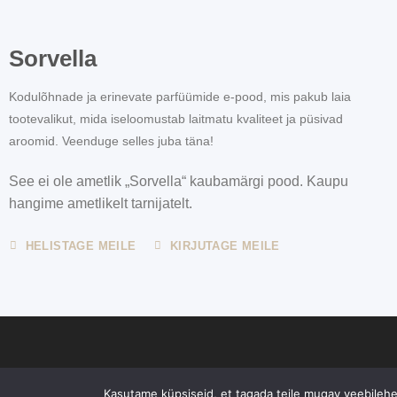
Sorvella
Kodulõhnade ja erinevate parfüümide e-pood, mis pakub laia
tootevalikut, mida iseloomustab laitmatu kvaliteet ja püsivad
aroomid. Veenduge selles juba täna!
See ei ole ametlik „Sorvella“ kaubamärgi pood. Kaupu
hangime ametlikelt tarnijatelt.
HELISTAGE MEILE
KIRJUTAGE MEILE
Sorvella.ee veebisaidi sisu, sealhulgas tootekirjeldused ja muu teav
Kasutame küpsiseid, et tagada teile mugav veebilehe 