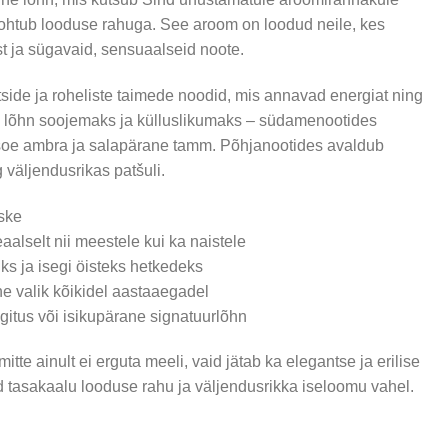
htub looduse rahuga. See aroom on loodud neile, kes
9 €.
t ja sügavaid, sensuaalseid noote.
side ja roheliste taimede noodid, mis annavad energiat ning
b lõhn soojemaks ja külluslikumaks – südamenootides
 soe ambra ja salapärane tamm. Põhjanootides avaldub
 väljendusrikas patšuli.
ske
aalselt nii meestele kui ka naistele
s ja isegi öisteks hetkedeks
 valik kõikidel aastaaegadel
gitus või isikupärane signatuurlõhn
tte ainult ei erguta meeli, vaid jätab ka elegantse ja erilise
sid tasakaalu looduse rahu ja väljendusrikka iseloomu vahel.