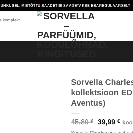
PUHKUSEL, MISTÕTTU SAADETISI SAADETAKSE EBAREGULAARSELT –
e komplekt
Sorvella Charle
kollektsioon ED
Aventus)
Algne
Pra
45,89
39,99
€
€
koo
hind
hin
Sorvella
Charles
on ainulaad