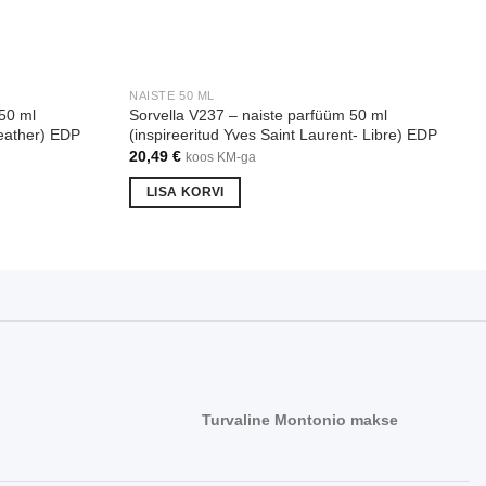
NAISTE 50 ML
50 ml
Sorvella V237 – naiste parfüüm 50 ml
Leather) EDP
(inspireeritud Yves Saint Laurent- Libre) EDP
20,49
€
koos KM-ga
LISA KORVI
Turvaline Montonio makse