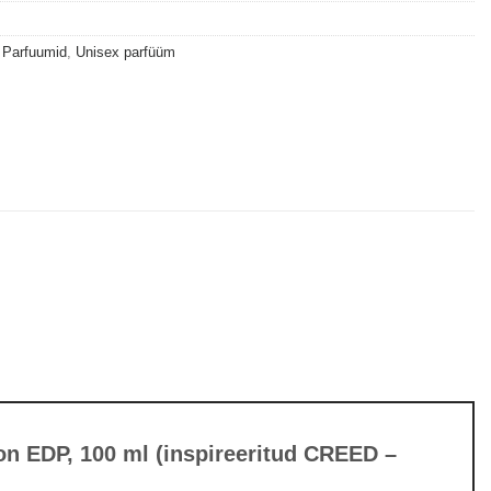
,
Parfuumid
,
Unisex parfüüm
on EDP, 100 ml (inspireeritud CREED –