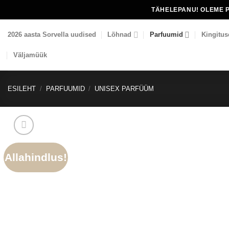
Skip
TÄHELEPANU! OLEME 
to
content
2026 aasta Sorvella uudised
Lõhnad
Parfuumid
Kingitus
Väljamüük
ESILEHT
/
PARFUUMID
/
UNISEX PARFÜÜM
Allahindlus!