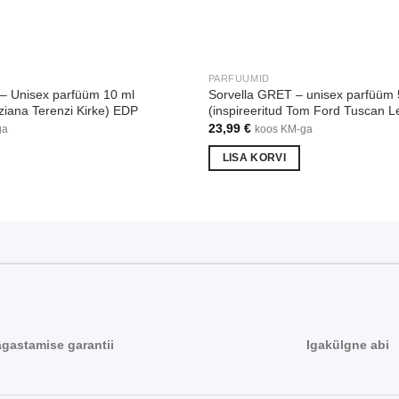
PARFUUMID
 – Unisex parfüüm 10 ml
Sorvella GRET – unisex parfüüm 
iziana Terenzi Kirke) EDP
(inspireeritud Tom Ford Tuscan 
23,99
€
ga
koos KM-ga
LISA KORVI
agastamise garantii
Igakülgne abi