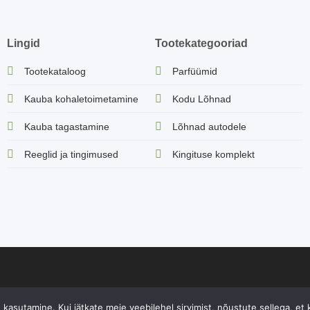
Lingid
Tootekategooriad
Tootekataloog
Parfüümid
Kauba kohaletoimetamine
Kodu Lõhnad
Kauba tagastamine
Lõhnad autodele
Reeglid ja tingimused
Kingituse komplekt
e, on kaitstud autoriõigustega. Igasugune sisu kopeerimine ja levitamin
kasutamine. Kui jätkate meie veebilehel sirvimist, nõustute sellega, et