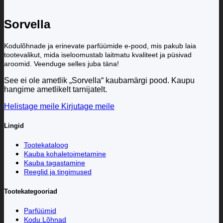
Sorvella
Kodulõhnade ja erinevate parfüümide e-pood, mis pakub laia
tootevalikut, mida iseloomustab laitmatu kvaliteet ja püsivad
aroomid. Veenduge selles juba täna!
See ei ole ametlik „Sorvella“ kaubamärgi pood. Kaupu
hangime ametlikelt tarnijatelt.
Helistage meile
Kirjutage meile
Lingid
Tootekataloog
Kauba kohaletoimetamine
Kauba tagastamine
Reeglid ja tingimused
Tootekategooriad
Parfüümid
Kodu Lõhnad