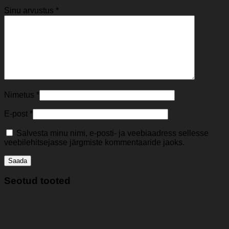
Sinu arvustus
*
Nimetus
*
E-post
*
Salvesta minu nimi, e-posti- ja veebiaadress sellesse
veebilehitsejasse järgmiste kommentaaride jaoks.
Seotud tooted