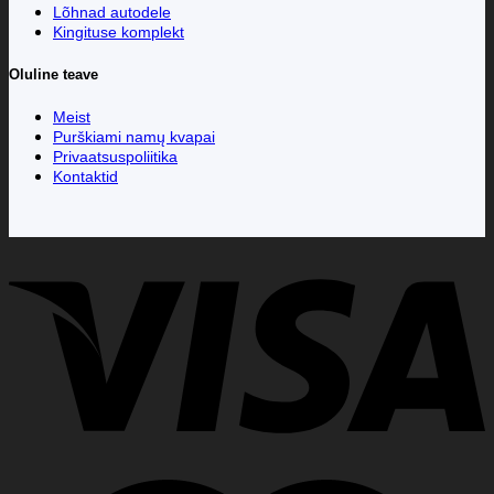
Lõhnad autodele
Kingituse komplekt
Oluline teave
Meist
Purškiami namų kvapai
Privaatsuspoliitika
Kontaktid