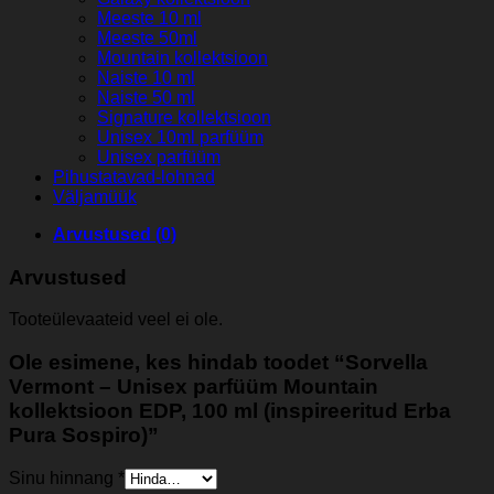
Meeste 10 ml
Meeste 50ml
Mountain kollektsioon
Naiste 10 ml
Naiste 50 ml
Signature kollektsioon
Unisex 10ml parfüüm
Unisex parfüüm
Pihustatavad-lohnad
Väljamüük
Arvustused (0)
Arvustused
Tooteülevaateid veel ei ole.
Ole esimene, kes hindab toodet “Sorvella
Vermont – Unisex parfüüm Mountain
kollektsioon EDP, 100 ml (inspireeritud Erba
Pura Sospiro)”
Sinu hinnang
*