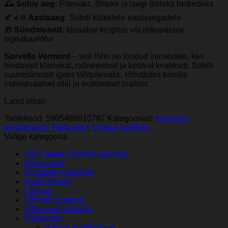
🕰️
Sobiv aeg:
Päevaks, õhtuks ja isegi öisteks hetkedeks
🍂☀️❄️
Aastaaeg:
Sobib kõikidele aastaaegadele
🎁
Sündmused:
Ideaalne kingitus või isikupärane
signatuurlõhn
Sorvella Vermont
– see lõhn on loodud inimestele, kes
hindavad klassikat, rafineeritust ja kestvat kvaliteeti. Sobib
suurepäraselt igaks tähtpäevaks, rõhutades kandja
individuaalset stiili ja erakordset maitset.
Laost otsas
Tootekood:
5905489910787
Kategooriad:
Mountain
kollektsioon
,
Parfuumid
,
Unisex parfüüm
Valige kategooria
2026 aasta Sorvella uudised
Keha udud
Kingituse komplekt
Kodu lõhnad
Lõhnad
Lõhnad autodele
Lõhnavad küünlad
Parfuumid
Galaxy kollektsioon