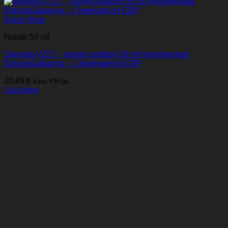
Quick View
Naiste 50 ml
Sorvella V227 – naiste parfüüm 50 ml (inspireeritud
Dolce&Gabanna – L’Impératrice) EDP
20,49
€
koos KM-ga
Lisa korvi