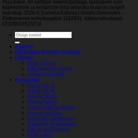
muu teave, on kaitstud autoriõigustega. Igasugune sisu
kopeerimine ja levitamine ilma omaniku loata on rangelt
keelatud. 2026 © Sorvella Estonia | Gretos Zenovaitės -
Petkuvienės individuaaltöö 1162831, käibemaksukood:
LT100016523718
Otsi:
Avaleht
2026 aasta Sorvella uudised
Lõhnad
Kodu lõhnad
Pihustatavad-lohnad
Lõhnad autodele
Parfuumid
Naiste 10 ml
Naiste 50 ml
Meeste 10 ml
Meeste 50ml
Unisex 10ml parfüüm
Unisex parfüüm
Mountain kollektsioon
Signature kollektsioon
Galaxy kollektsioon
Keha udud