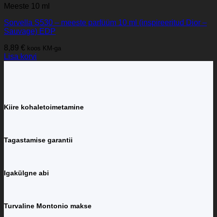
Meeste 10 ml
Sorvella S530 – meeste parfüüm 10 ml (inspireeritud Dior –
Sauvage) EDP
8,89
€
koos KM-ga
Lisa korvi
Kiire kohaletoimetamine
Tagastamise garantii
Igakülgne abi
Turvaline Montonio makse