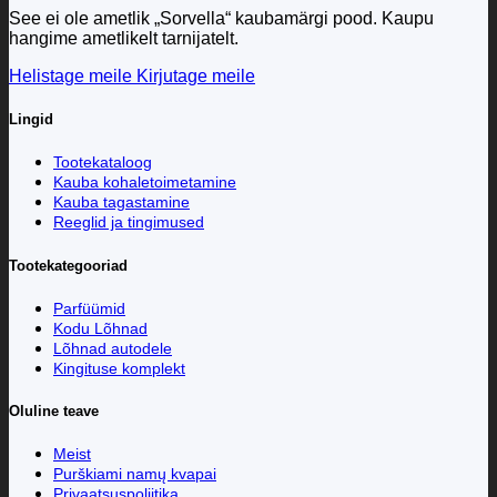
See ei ole ametlik „Sorvella“ kaubamärgi pood. Kaupu
hangime ametlikelt tarnijatelt.
Helistage meile
Kirjutage meile
Lingid
Tootekataloog
Kauba kohaletoimetamine
Kauba tagastamine
Reeglid ja tingimused
Tootekategooriad
Parfüümid
Kodu Lõhnad
Lõhnad autodele
Kingituse komplekt
Oluline teave
Meist
Purškiami namų kvapai
Privaatsuspoliitika