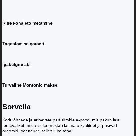
Kiire kohaletoimetamine
Tagastamise garantii
Igakülgne abi
Turvaline Montonio makse
Sorvella
Kodulõhnade ja erinevate parfüümide e-pood, mis pakub laia
tootevalikut, mida iseloomustab laitmatu kvaliteet ja püsivad
aroomid. Veenduge selles juba täna!