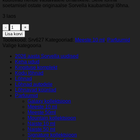
soetamisel ostate originaalse Sorvella kaubamärgi lõhna.
3 laos
Sorvella
S627
Lisa korvi
–
Tootekood:
Srv627
Kategooriad:
Meeste 10 ml
,
Parfuumid
meeste
Valige kategooria
parfüüm
10
2026 aasta Sorvella uudised
ml
Keha udud
(inspireeritud
Kingituse komplekt
Carolina
Kodu lõhnad
Herrera
Lõhnad
-
Lõhnad autodele
Bad
Lõhnavad küünlad
Boy)
Parfuumid
EDP
Galaxy kollektsioon
kogus
Meeste 10 ml
Meeste 50ml
Mountain kollektsioon
Naiste 10 ml
Naiste 50 ml
Signature kollektsioon