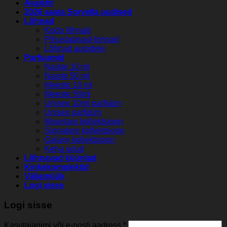
Avaleht
2026 aasta Sorvella uudised
Lõhnad
Kodu lõhnad
Pihustatavad-lohnad
Lõhnad autodele
Parfuumid
Naiste 10 ml
Naiste 50 ml
Meeste 10 ml
Meeste 50ml
Unisex 10ml parfüüm
Unisex parfüüm
Mountain kollektsioon
Signature kollektsioon
Galaxy kollektsioon
Keha udud
Lõhnavad küünlad
Kinkekomplektid
Väljamüük
Logi sisse
Logi sisse
Kasutajanimi või e-posti aadress
*