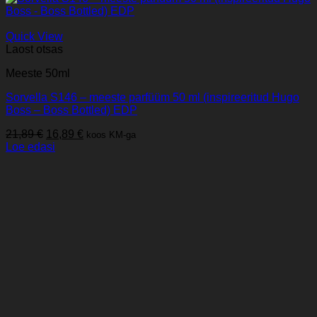
Quick View
Laost otsas
Meeste 50ml
Sorvella S146 – meeste parfüüm 50 ml (inspireeritud Hugo
Boss – Boss Bottled) EDP
Algne
Praegune
21,89
€
16,89
€
koos KM-ga
hind
hind
Loe edasi
oli:
on:
21,89 €.
16,89 €.