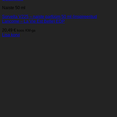
Naiste 50 ml
Sorvella V225 – naiste parfüüm 50 ml (inspireeritud
Lancome – La Vie Est Belle) EDP
20,49
€
koos KM-ga
Lisa korvi