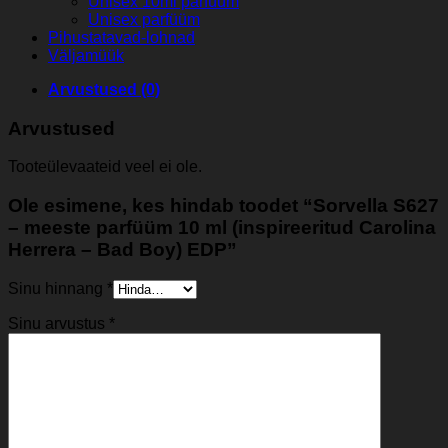
Unisex 10ml parfüüm
Unisex parfüüm
Pihustatavad-lohnad
Väljamüük
Arvustused (0)
Arvustused
Tooteülevaateid veel ei ole.
Ole esimene, kes hindab toodet “Sorvella S627
– meeste parfüüm 10 ml (inspireeritud Carolina
Herrera – Bad Boy) EDP”
Sinu hinnang
*
Sinu arvustus
*