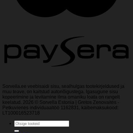
Sorvella.ee veebisaidi sisu, sealhulgas tootekirjeldused ja
muu teave, on kaitstud autoriõigustega. Igasugune sisu
kopeerimine ja levitamine ilma omaniku loata on rangelt
keelatud. 2026 © Sorvella Estonia | Gretos Zenovaitės -
Petkuvienės individuaaltöö 1162831, käibemaksukood:
LT100016523718
Otsi: