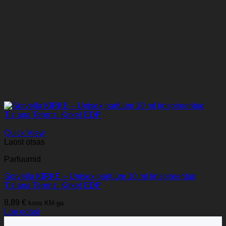
Quick View
Laost otsas
Parfuumid
Sorvella KIRKE – Unisex parfüüm 10 ml (inspireeritud
Tiziana Terenzi Kirke) EDP
8,89
€
koos KM-ga
Loe edasi