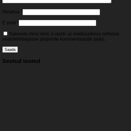
Nimetus
*
E-post
*
Salvesta minu nimi, e-posti- ja veebiaadress sellesse
veebilehitsejasse järgmiste kommentaaride jaoks.
Seotud tooted