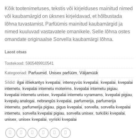
Kõik tootenimetuses, tekstis või kirjelduses mainitud nimed
või kaubamärgid on üksnes kirjeldavad, et hõlbustada
lõhna tuvastamist. Parfüümis mainitud kaubamärgid ja
nimed kuuluvad vastavatele omanikele. Selle lõhna ostes
omandate originaalse Sorvella kaubamärgi lõhna.
Laost otsas
Tootekood:
5905489910541
Kategooriad:
Parfuumid
,
Unisex parfüüm
,
Väljamüük
Sildid:
ilgai išliekantys kvepalai
,
intensyvūs kvepalai
,
kvepalai
,
kvepalai
internetu
,
kvepalai internetu moterims
,
kvepalai internetu pigiau
,
kvepalai internetu unisex
,
kvepalai internetu vyramams
,
kvepalai pigiau
,
kvepalų analogai
,
nebrangūs kvepalai
,
parfumerija
,
parfumerija
internetu
,
parfumerija pigiau
,
pigus kvepalai
,
sorvella
,
sorvella kvepalai
internetu
,
sorvella kvepalai pigiau
,
sorvella unisex
,
turkiški kvepalai
,
unisex
,
unisex kvepalai
,
vyriski kvepalai