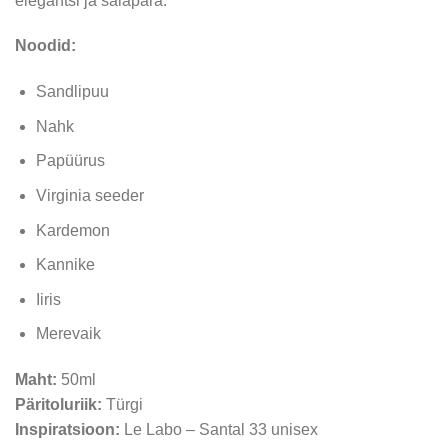
elegantsi ja salapära.
Noodid:
Sandlipuu
Nahk
Papüürus
Virginia seeder
Kardemon
Kannike
Iiris
Merevaik
Maht:
50ml
Päritoluriik:
Türgi
Inspiratsioon:
Le Labo – Santal 33 unisex