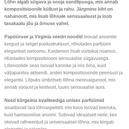
Lõhn algab sügava ja sooja sandlipuuga, mis annab
kompositsioonile küllust ja rahu. Järgmine kiht on
nahanoott, mis lisab lõhnale sensuaalsust ja loob
tasakaalu jõu ja õrnuse vahel.
Papüüruse ja Virginia seedri noodid
toovad aroomile
kergust ja selget puidustruktuuri, rõhutades parfüümi
elegantset iseloomu. Kardemon lisab vürtsikat nüanssi,
rikastades kompositsiooni sensuaalse sügavusega.
Lillenootide seas loovad kannike ja iiris õrna, kuid
väljapaistva aktsendi, andes kompositsioonile peensust ja
elegantsi. Lõpuks ümbritseb lõhna merevaigunoot, mis
annab soojust ja kestvust, luues sensuaalse aura.
Need kõrgeima kvaliteediga unisex parfüümid
sisaldavad laia lõhnaspektrit, mis koos loovad keeruka,
kuid harmoonilise aroomi. Sobivad ideaalselt neile, kes
otsivad rafineeritud ja universaalset lõhna, mis kiirgab