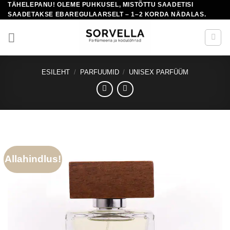
TÄHELEPANU! OLEME PUHKUSEL, MISTÕTTU SAADETISI
Skip
SAADETAKSE EBAREGULAARSELT – 1–2 KORDA NÄDALAS.
to
content
ESILEHT
/
PARFUUMID
/
UNISEX PARFÜÜM
Allahindlus!