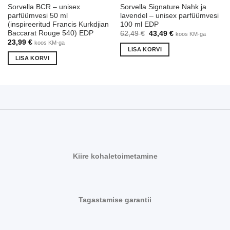
Sorvella BCR – unisex
Sorvella Signature Nahk ja
parfüümvesi 50 ml
lavendel – unisex parfüümvesi
(inspireeritud Francis Kurkdjian
100 ml EDP
Baccarat Rouge 540) EDP
Algne
Praegune
62,49
€
43,49
€
koos KM-ga
hind
hind
23,99
€
koos KM-ga
oli:
on:
LISA KORVI
62,49 €.
43,49 €.
LISA KORVI
Kiire kohaletoimetamine
Tagastamise garantii