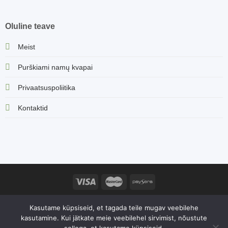
Oluline teave
Meist
Purškiami namų kvapai
Privaatsuspoliitika
Kontaktid
Sorvella.ee veebisaidi sisu, sealhulgas tootekirjeldused ja muu
Kasutame küpsiseid, et tagada teile mugav veebilehe
teave, on kaitstud autoriõigustega. Igasugune sisu kopeerimine ja
kasutamine. Kui jätkate meie veebilehel sirvimist, nõustute
levitamine ilma omaniku loata on rangelt keelatud. 2026 ©
sellega, et kasutame küpsiseid.