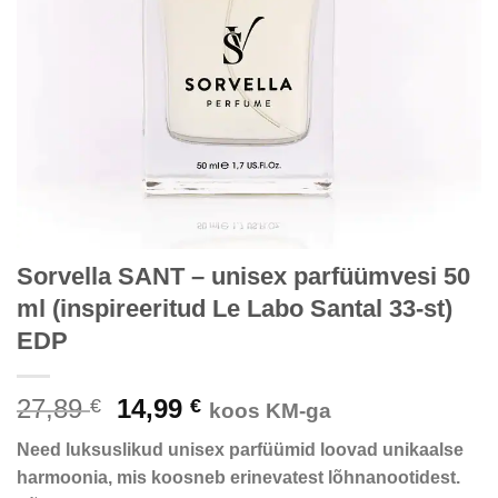
Sorvella SANT – unisex parfüümvesi 50
ml (inspireeritud Le Labo Santal 33-st)
EDP
Algne
Praegune
27,89
14,99
€
€
koos KM-ga
hind
hind
Need luksuslikud unisex parfüümid loovad unikaalse
oli:
on:
harmoonia, mis koosneb erinevatest lõhnanootidest.
27,89 €.
14,99 €.