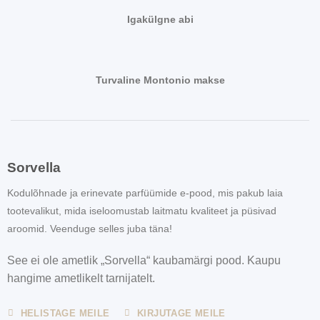
Igakülgne abi
Turvaline Montonio makse
Sorvella
Kodulõhnade ja erinevate parfüümide e-pood, mis pakub laia
tootevalikut, mida iseloomustab laitmatu kvaliteet ja püsivad
aroomid. Veenduge selles juba täna!
See ei ole ametlik „Sorvella“ kaubamärgi pood. Kaupu
hangime ametlikelt tarnijatelt.
HELISTAGE MEILE
KIRJUTAGE MEILE