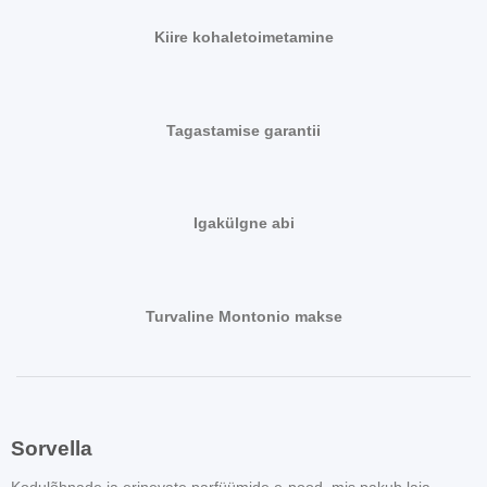
Kiire kohaletoimetamine
Tagastamise garantii
Igakülgne abi
Turvaline Montonio makse
Sorvella
Kodulõhnade ja erinevate parfüümide e-pood, mis pakub laia