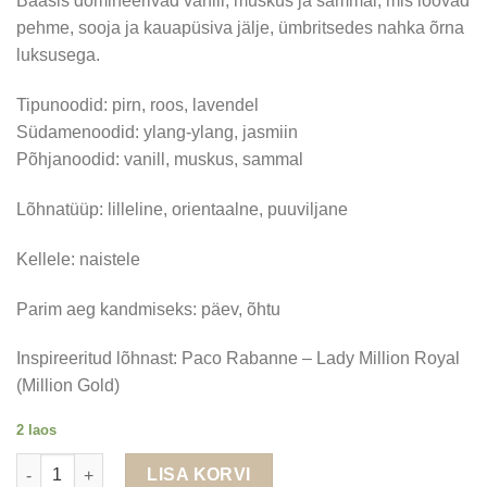
Baasis domineerivad vanill, muskus ja sammal, mis loovad
pehme, sooja ja kauapüsiva jälje, ümbritsedes nahka õrna
luksusega.
Tipunoodid: pirn, roos, lavendel
Südamenoodid: ylang-ylang, jasmiin
Põhjanoodid: vanill, muskus, sammal
Lõhnatüüp: lilleline, orientaalne, puuviljane
Kellele: naistele
Parim aeg kandmiseks: päev, õhtu
Inspireeritud lõhnast: Paco Rabanne – Lady Million Royal
(Million Gold)
2 laos
Sorvella V618 – naiste parfüüm 50 ml EDP (inspireeritud Paco R
LISA KORVI