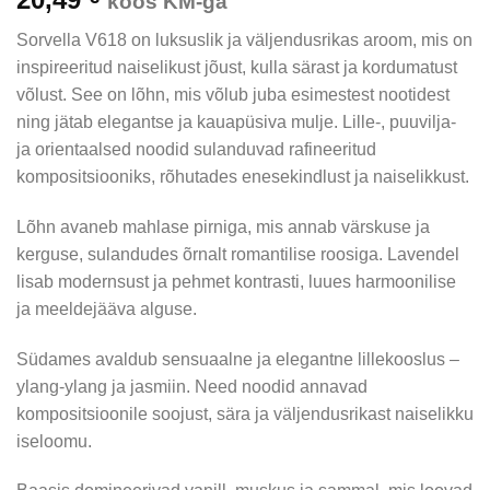
koos KM-ga
Sorvella V618 on luksuslik ja väljendusrikas aroom, mis on
inspireeritud naiselikust jõust, kulla särast ja kordumatust
võlust. See on lõhn, mis võlub juba esimestest nootidest
ning jätab elegantse ja kauapüsiva mulje. Lille-, puuvilja-
ja orientaalsed noodid sulanduvad rafineeritud
kompositsiooniks, rõhutades enesekindlust ja naiselikkust.
Lõhn avaneb mahlase pirniga, mis annab värskuse ja
kerguse, sulandudes õrnalt romantilise roosiga. Lavendel
lisab modernsust ja pehmet kontrasti, luues harmoonilise
ja meeldejääva alguse.
Südames avaldub sensuaalne ja elegantne lillekooslus –
ylang-ylang ja jasmiin. Need noodid annavad
kompositsioonile soojust, sära ja väljendusrikast naiselikku
iseloomu.