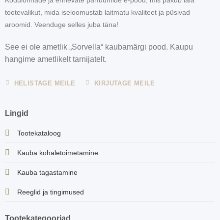
tootevalikut, mida iseloomustab laitmatu kvaliteet ja püsivad
aroomid. Veenduge selles juba täna!
See ei ole ametlik „Sorvella“ kaubamärgi pood. Kaupu
hangime ametlikelt tarnijatelt.
HELISTAGE MEILE
KIRJUTAGE MEILE
Lingid
Tootekataloog
Kauba kohaletoimetamine
Kauba tagastamine
Reeglid ja tingimused
Tootekategooriad