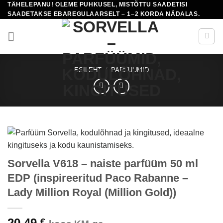
TÄHELEPANU! OLEME PUHKUSEL, MISTÕTTU SAADETISI
Skip
SAADETAKSE EBAREGULAARSELT – 1–2 KORDA NÄDALAS.
to
content
ESILEHT
/
PARFUUMID
Sorvella V618 – naiste parfüüm 50 ml
EDP (inspireeritud Paco Rabanne –
Lady Million Royal (Million Gold))
20,49
€