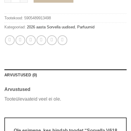
Tootekood:
5905489913498
Kategooriad:
2026 aasta Sorvella uudised
,
Parfuumid
ARVUSTUSED (0)
Arvustused
Tooteülevaateid veel ei ole.
Ole esimene, kes hindab toodet “Sorvella V618