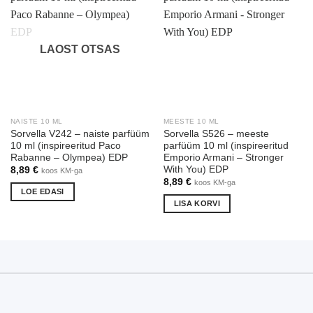
LAOST OTSAS
NAISTE 10 ML
MEESTE 10 ML
Sorvella V242 – naiste parfüüm
Sorvella S526 – meeste
10 ml (inspireeritud Paco
parfüüm 10 ml (inspireeritud
Rabanne – Olympea) EDP
Emporio Armani – Stronger
With You) EDP
8,89
€
koos KM-ga
8,89
€
koos KM-ga
LOE EDASI
LISA KORVI