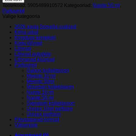
-
Tootekood:
5905489910572
Kategooriad:
Naiste 50 ml
,
naiste
Parfuumid
parfüüm
Valige kategooria
50
ml
2026 aasta Sorvella uudised
(inspireeritud
Keha udud
Prada
Kingituse komplekt
-
Kodu lõhnad
Paradoxe)
Lõhnad
EDP
Lõhnad autodele
kogus
Lõhnavad küünlad
Parfuumid
Galaxy kollektsioon
Meeste 10 ml
Meeste 50ml
Mountain kollektsioon
Naiste 10 ml
Naiste 50 ml
Signature kollektsioon
Unisex 10ml parfüüm
Unisex parfüüm
Pihustatavad-lohnad
Väljamüük
Arvustused (0)