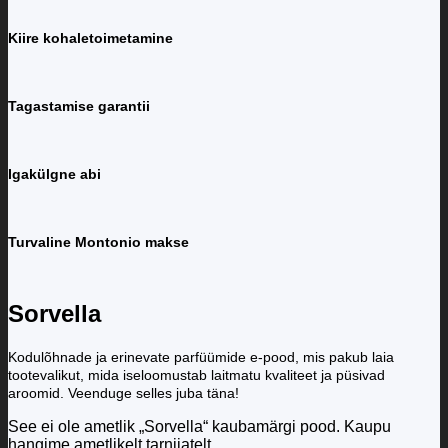
Kiire kohaletoimetamine
Tagastamise garantii
Igakülgne abi
Turvaline Montonio makse
Sorvella
Kodulõhnade ja erinevate parfüümide e-pood, mis pakub laia
tootevalikut, mida iseloomustab laitmatu kvaliteet ja püsivad
aroomid. Veenduge selles juba täna!
See ei ole ametlik „Sorvella“ kaubamärgi pood. Kaupu
hangime ametlikelt tarnijatelt.