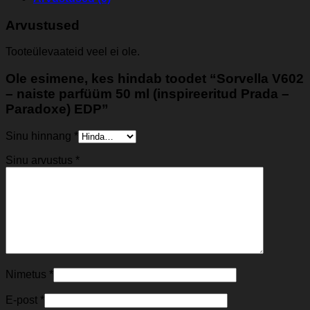
Arvustused
Tooteülevaateid veel ei ole.
Ole esimene, kes hindab toodet “Sorvella V602
– naiste parfüüm 50 ml (inspireeritud Prada –
Paradoxe) EDP”
Sinu hinnang
*
Sinu arvustus
*
Nimetus
*
E-post
*