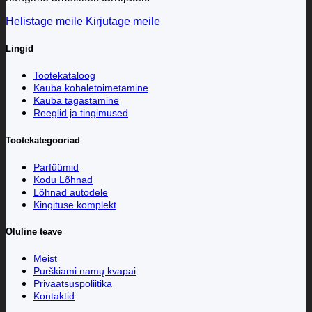
Helistage meile
Kirjutage meile
Lingid
Tootekataloog
Kauba kohaletoimetamine
Kauba tagastamine
Reeglid ja tingimused
Tootekategooriad
Parfüümid
Kodu Lõhnad
Lõhnad autodele
Kingituse komplekt
Oluline teave
Meist
Purškiami namų kvapai
Privaatsuspoliitika
Kontaktid