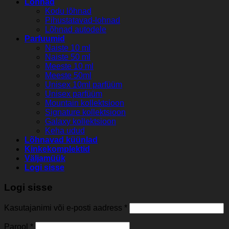
Lõhnad
Kodu lõhnad
Pihustatavad-lohnad
Lõhnad autodele
Parfuumid
Naiste 10 ml
Naiste 50 ml
Meeste 10 ml
Meeste 50ml
Unisex 10ml parfüüm
Unisex parfüüm
Mountain kollektsioon
Signature kollektsioon
Galaxy kollektsioon
Keha udud
Lõhnavad küünlad
Kinkekomplektid
Väljamüük
Logi sisse
Logi sisse
Kasutajanimi või e-posti aadress
*
Parool
*