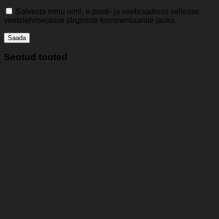
Salvesta minu nimi, e-posti- ja veebiaadress sellesse
veebilehitsejasse järgmiste kommentaaride jaoks.
Seotud tooted