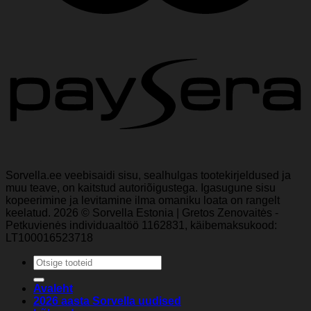
Sorvella.ee veebisaidi sisu, sealhulgas tootekirjeldused ja
muu teave, on kaitstud autoriõigustega. Igasugune sisu
kopeerimine ja levitamine ilma omaniku loata on rangelt
keelatud. 2026 © Sorvella Estonia | Gretos Zenovaitės -
Petkuvienės individuaaltöö 1162831, käibemaksukood:
LT100016523718
Otsi:
Avaleht
2026 aasta Sorvella uudised