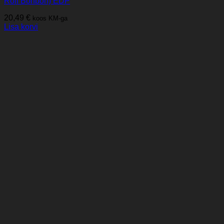
Rolf Bonbon) EDP
20,49
€
koos KM-ga
Lisa korvi