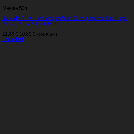
Meeste 50ml
Sorvella S146 – meeste parfüüm 50 ml (inspireeritud Hugo
Boss – Boss Bottled) EDP
Algne
Praegune
21,89
€
16,89
€
koos KM-ga
hind
hind
Loe edasi
oli:
on:
21,89 €.
16,89 €.