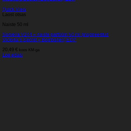
Quick View
Laost otsas
Naiste 50 ml
Sorvella V244 – naiste parfüüm 50 ml (inspireeritud
Victoria`s Secret – Bombshell) EDP
20,49
€
koos KM-ga
Loe edasi