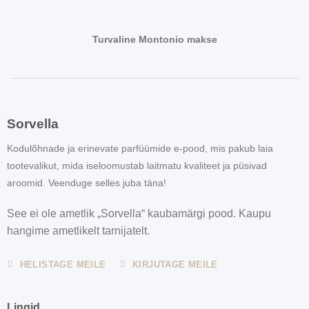
Turvaline Montonio makse
Sorvella
Kodulõhnade ja erinevate parfüümide e-pood, mis pakub laia
tootevalikut, mida iseloomustab laitmatu kvaliteet ja püsivad
aroomid. Veenduge selles juba täna!
See ei ole ametlik „Sorvella“ kaubamärgi pood. Kaupu
hangime ametlikelt tarnijatelt.
HELISTAGE MEILE
KIRJUTAGE MEILE
Lingid