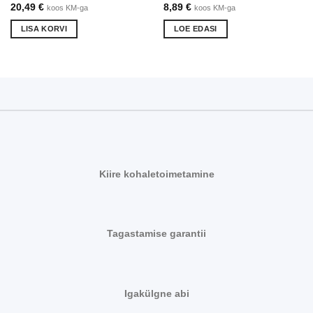
20,49
€
8,89
€
koos KM-ga
koos KM-ga
LISA KORVI
LOE EDASI
Kiire kohaletoimetamine
Tagastamise garantii
Igakülgne abi