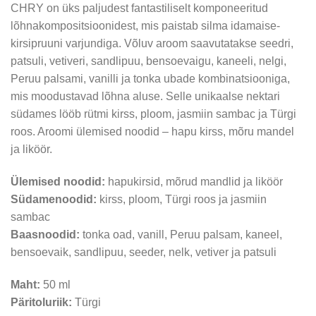
CHRY on üks paljudest fantastiliselt komponeeritud
lõhnakompositsioonidest, mis paistab silma idamaise-
kirsipruuni varjundiga. Võluv aroom saavutatakse seedri,
patsuli, vetiveri, sandlipuu, bensoevaigu, kaneeli, nelgi,
Peruu palsami, vanilli ja tonka ubade kombinatsiooniga,
mis moodustavad lõhna aluse. Selle unikaalse nektari
südames lööb rütmi kirss, ploom, jasmiin sambac ja Türgi
roos. Aroomi ülemised noodid – hapu kirss, mõru mandel
ja liköör.
Ülemised noodid:
hapukirsid, mõrud mandlid ja liköör
Südamenoodid:
kirss, ploom, Türgi roos ja jasmiin
sambac
Baasnoodid:
tonka oad, vanill, Peruu palsam, kaneel,
bensoevaik, sandlipuu, seeder, nelk, vetiver ja patsuli
Maht:
50 ml
Päritoluriik:
Türgi