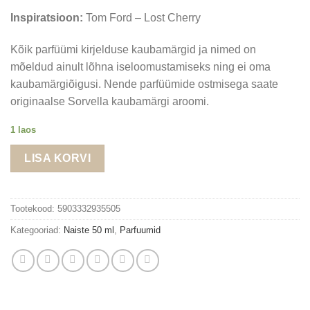
Inspiratsioon:
Tom Ford – Lost Cherry
Kõik parfüümi kirjelduse kaubamärgid ja nimed on
mõeldud ainult lõhna iseloomustamiseks ning ei oma
kaubamärgiõigusi. Nende parfüümide ostmisega saate
originaalse Sorvella kaubamärgi aroomi.
1 laos
LISA KORVI
Tootekood:
5903332935505
Kategooriad:
Naiste 50 ml
,
Parfuumid