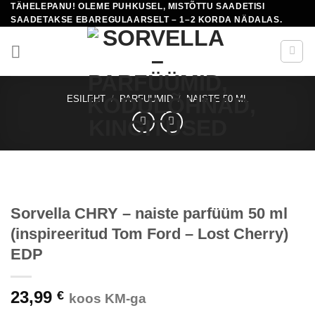
TÄHELEPANU! OLEME PUHKUSEL, MISTÕTTU SAADETISI
Skip
SAADETAKSE EBAREGULAARSELT – 1–2 KORDA NÄDALAS.
to
content
ESILEHT
/
PARFUUMID
/
NAISTE 50 ML
Sorvella CHRY – naiste parfüüm 50 ml
(inspireeritud Tom Ford – Lost Cherry)
EDP
23,99
€
koos KM-ga