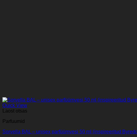
Quick View
Laost otsas
Parfuumid
Sorvella BAL – unisex parfüümvesi 50 ml (inspireeritud Byredo