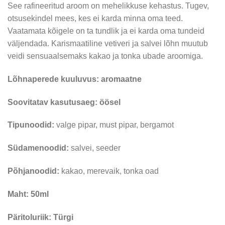
See rafineeritud aroom on mehelikkuse kehastus. Tugev,
otsusekindel mees, kes ei karda minna oma teed.
Vaatamata kõigele on ta tundlik ja ei karda oma tundeid
väljendada. Karismaatiline vetiveri ja salvei lõhn muutub
veidi sensuaalsemaks kakao ja tonka ubade aroomiga.
Lõhnaperede kuuluvus: aromaatne
Soovitatav kasutusaeg: öösel
Tipunoodid:
valge pipar, must pipar, bergamot
Südamenoodid:
salvei, seeder
Põhjanoodid:
kakao, merevaik, tonka oad
Maht: 50ml
Päritoluriik: Türgi