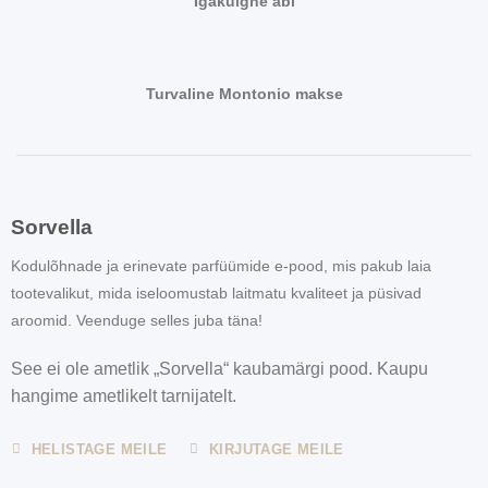
Igakülgne abi
Turvaline Montonio makse
Sorvella
Kodulõhnade ja erinevate parfüümide e-pood, mis pakub laia
tootevalikut, mida iseloomustab laitmatu kvaliteet ja püsivad
aroomid. Veenduge selles juba täna!
See ei ole ametlik „Sorvella“ kaubamärgi pood. Kaupu
hangime ametlikelt tarnijatelt.
HELISTAGE MEILE
KIRJUTAGE MEILE