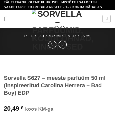
TÄHELEPANU! OLEME PUHKUSEL, MISTÕTTU SAADETISI
Skip
SAADETAKSE EBAREGULAARSELT – 1–2 KORDA NÄDALAS.
to
content
ESILEHT
/
PARFUUMID
/
MEESTE 50ML
Sorvella S627 – meeste parfüüm 50 ml
(inspireeritud Carolina Herrera – Bad
Boy) EDP
20,49
€
koos KM-ga