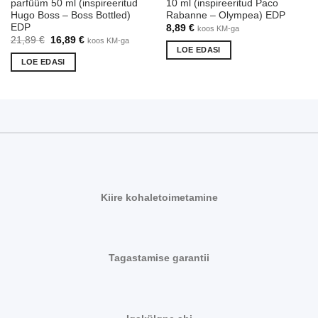
parfüüm 50 ml (inspireeritud
10 ml (inspireeritud Paco
Hugo Boss – Boss Bottled)
Rabanne – Olympea) EDP
EDP
8,89
€
koos KM-ga
Algne
Praegune
21,89
€
16,89
€
koos KM-ga
hind
hind
LOE EDASI
oli:
on:
LOE EDASI
21,89 €.
16,89 €.
Kiire kohaletoimetamine
Tagastamise garantii