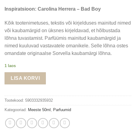
Inspiratsioon: Carolina Herrera – Bad Boy
Kõik tootenimetuses, tekstis või kirjelduses mainitud nimed
või kaubamärgid on üksnes kirjeldavad, et hõlbustada
lõhna tuvastamist. Parfüümis mainitud kaubamärgid ja
nimed kuuluvad vastavatele omanikele. Selle lõhna ostes
omandate originaalse Sorvella kaubamärgi lõhna.
1 laos
LISA KORVI
Tootekood:
5903332935932
Kategooriad:
Meeste 50ml
,
Parfuumid