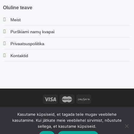
Oluline teave
Meist
Purškiami namų kvapai
Privaatsuspoliitika
Kontaktid
Sorvella.ee veebisaidi sisu, sealhulgas tootekirjeldused ja muu
Kasutame küpsiseid, et tagada teile mugav veebilehe
teave, on kaitstud autoriõigustega. Igasugune sisu kopeerimine ja
kasutamine. Kui jätkate meie veebilehel sirvimist, nõustute
levitamine ilma omaniku loata on rangelt keelatud. 2026 ©
sellega, et kasutame küpsiseid.
Sorvella Estonia | Gretos Zenovaitės - Petkuvienės individuaaltöö