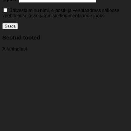
Salvesta minu nimi, e-posti- ja veebiaadress sellesse
veebilehitsejasse järgmiste kommentaaride jaoks.
Seotud tooted
Allahindlus!