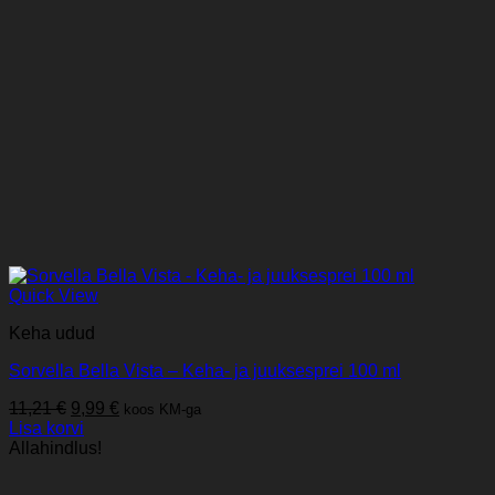
Quick View
Keha udud
Sorvella Bella Vista – Keha- ja juuksesprei 100 ml
Algne
Praegune
11,21
€
9,99
€
koos KM-ga
hind
hind
Lisa korvi
oli:
on:
Allahindlus!
11,21 €.
9,99 €.