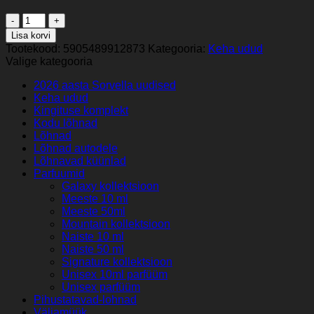
Sorvella
Miss
Lisa korvi
Baccarat
Tootekood:
5905489912873
Kategooria:
Keha udud
-
Valige kategooria
Keha-
ja
2026 aasta Sorvella uudised
juuksesprei
Keha udud
100
Kingituse komplekt
ml
Kodu lõhnad
kogus
Lõhnad
Lõhnad autodele
Lõhnavad küünlad
Parfuumid
Galaxy kollektsioon
Meeste 10 ml
Meeste 50ml
Mountain kollektsioon
Naiste 10 ml
Naiste 50 ml
Signature kollektsioon
Unisex 10ml parfüüm
Unisex parfüüm
Pihustatavad-lohnad
Väljamüük