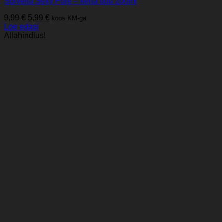
Sorvella Sexy Pure – keha udu 200ml
Algne
Praegune
9,99
€
5,99
€
koos KM-ga
hind
hind
Loe edasi
oli:
on:
Allahindlus!
9,99 €.
5,99 €.