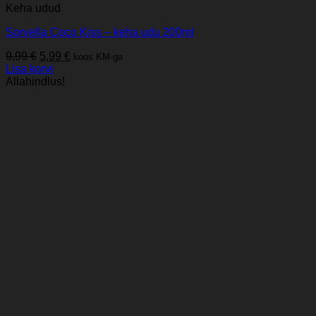
Keha udud
Sorvella Coco Kiss – keha udu 200ml
Algne
Praegune
9,99
€
5,99
€
koos KM-ga
hind
hind
Lisa korvi
oli:
on:
Allahindlus!
9,99 €.
5,99 €.