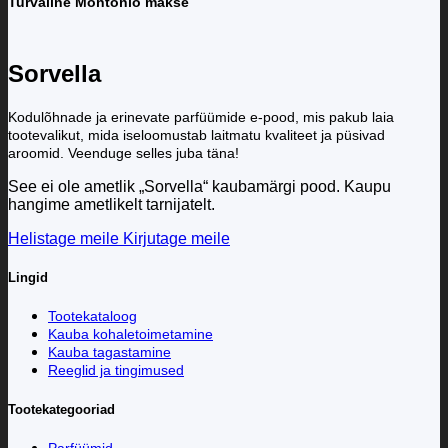
Turvaline Montonio makse
Sorvella
Kodulõhnade ja erinevate parfüümide e-pood, mis pakub laia
tootevalikut, mida iseloomustab laitmatu kvaliteet ja püsivad
aroomid. Veenduge selles juba täna!
See ei ole ametlik „Sorvella“ kaubamärgi pood. Kaupu
hangime ametlikelt tarnijatelt.
Helistage meile
Kirjutage meile
Lingid
Tootekataloog
Kauba kohaletoimetamine
Kauba tagastamine
Reeglid ja tingimused
Tootekategooriad
Parfüümid