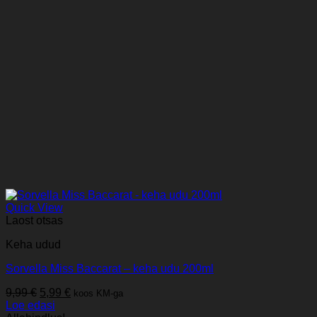
Quick View
Laost otsas
Keha udud
Sorvella Miss Baccarat – keha udu 200ml
Algne
Praegune
9,99
€
5,99
€
koos KM-ga
hind
hind
Loe edasi