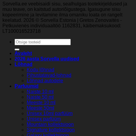
Sorvella.ee veebisaidi sisu, sealhulgas tootekirjeldused ja
muu teave, on kaitstud autoriõigustega. Igasugune sisu
kopeerimine ja levitamine ilma omaniku loata on rangelt
keelatud. 2026 © Sorvella Estonia | Gretos Zenovaitės -
Petkuvienės individuaaltöö 1162831, käibemaksukood:
LT100016523718
Otsi:
Avaleht
2026 aasta Sorvella uudised
Lõhnad
Kodu lõhnad
Pihustatavad-lohnad
Lõhnad autodele
Parfuumid
Naiste 10 ml
Naiste 50 ml
Meeste 10 ml
Meeste 50ml
Unisex 10ml parfüüm
Unisex parfüüm
Mountain kollektsioon
Signature kollektsioon
Galaxy kollektsioon