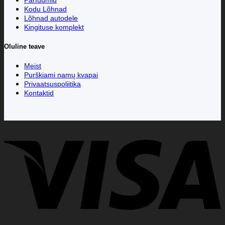
Kodu Lõhnad
Lõhnad autodele
Kingituse komplekt
Oluline teave
Meist
Purškiami namų kvapai
Privaatsuspoliitika
Kontaktid