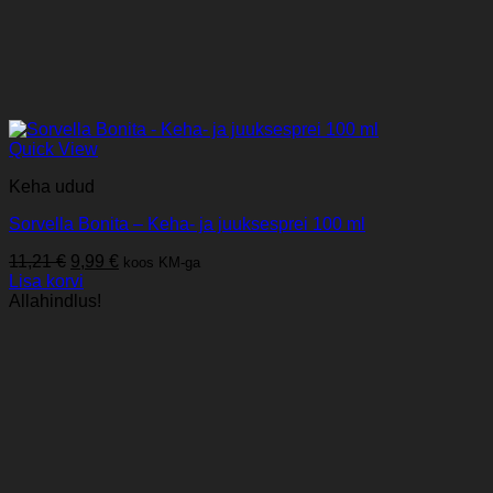
Quick View
Keha udud
Sorvella Bonita – Keha- ja juuksesprei 100 ml
Algne
Praegune
11,21
€
9,99
€
koos KM-ga
hind
hind
Lisa korvi
oli:
on:
Allahindlus!
11,21 €.
9,99 €.