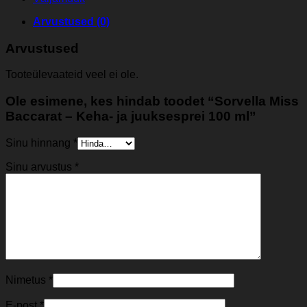
Arvustused (0)
Arvustused
Tooteülevaateid veel ei ole.
Ole esimene, kes hindab toodet “Sorvella Miss
Baccarat – Keha- ja juuksesprei 100 ml”
Sinu hinnang
*
Sinu arvustus
*
Nimetus
*
E-post
*