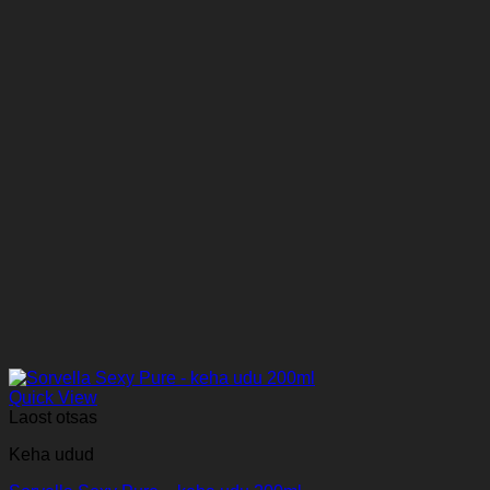
Quick View
Laost otsas
Keha udud