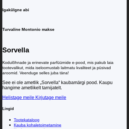
Igakülgne abi
Turvaline Montonio makse
Sorvella
Kodulõhnade ja erinevate parfüümide e-pood, mis pakub laia
tootevalikut, mida iseloomustab laitmatu kvaliteet ja püsivad
aroomid. Veenduge selles juba täna!
See ei ole ametlik „Sorvella“ kaubamärgi pood. Kaupu
hangime ametlikelt tarnijatelt.
Helistage meile
Kirjutage meile
Lingid
Tootekataloog
Kauba kohaletoimetamine