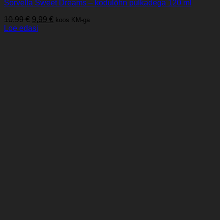
Sorvella Sweet Dreams – kodulõhn pulkadega 120 ml
Algne
Praegune
10,99
€
9,99
€
koos KM-ga
hind
hind
Loe edasi
oli:
on:
10,99 €.
9,99 €.