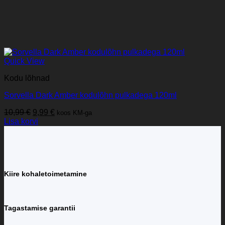
Quick View
Kodu lõhnad
Sorvella Dark Amber kodulõhn pulkadega 120ml
Algne
Praegune
10,99
€
9,99
€
koos KM-ga
hind
hind
Lisa korvi
oli:
on:
10,99 €.
9,99 €.
Kiire kohaletoimetamine
Tagastamise garantii