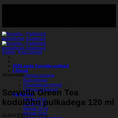
Skip
Tähelepanu! Oleme puhkusel, mistõttu saadetisi
to
saadetakse ebaregulaarselt – 1–2 korda nädalas.
content
Tähelepanu! Oleme puhkusel, mistõttu saadetisi
saadetakse ebaregulaarselt – 1–2 korda nädalas.
Esileht
/
Kodu lõhnad
2026 aasta Sorvella uudised
Lõhnad
Allahindlus!
Lõhnad autodele
Kodu lõhnad
Pihustatavad-lohnad
Lõhnavad küünlad
Sorvella Green Tea
Parfuumid
Naiste 10 ml
kodulõhn pulkadega 120 ml
Naiste 50 ml
Meeste 10 ml
Meeste 50ml
Algne
Praegune
11,00
€
9,99
€
koos KM-ga