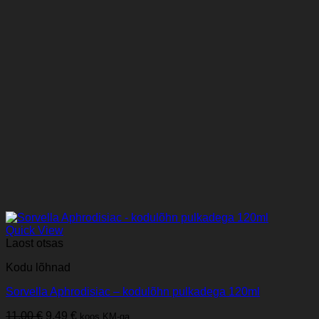
Quick View
Laost otsas
Kodu lõhnad
Sorvella Aphrodisiac – kodulõhn pulkadega 120ml
Algne
Praegune
11,00
€
9,49
€
koos KM-ga