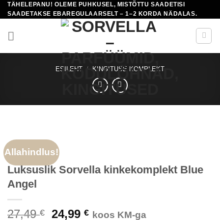
TÄHELEPANU! OLEME PUHKUSEL, MISTÕTTU SAADETISI
Skip
SAADETAKSE EBAREGULAARSELT – 1–2 KORDA NÄDALAS.
to
content
ESILEHT
/
KINGITUSE KOMPLEKT
Allahindlus!
Luksuslik Sorvella kinkekomplekt Blue
Angel
Algne
Praegune
27,49
24,99
€
€
koos KM-ga