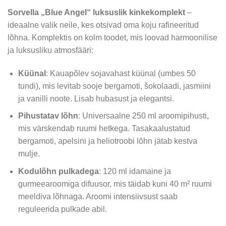
hind
hind
Sorvella „Blue Angel“ luksuslik kinkekomplekt
–
oli:
on:
ideaalne valik neile, kes otsivad oma koju rafineeritud
27,49 €.
24,99 €.
lõhna. Komplektis on kolm toodet, mis loovad harmoonilise
ja luksusliku atmosfääri:
Küünal
: Kauapõlev sojavahast küünal (umbes 50
tundi), mis levitab sooje bergamoti, šokolaadi, jasmiini
ja vanilli noote. Lisab hubasust ja elegantsi.
Pihustatav lõhn
: Universaalne 250 ml aroomipihusti,
mis värskendab ruumi hetkega. Tasakaalustatud
bergamoti, apelsini ja heliotroobi lõhn jätab kestva
mulje.
Kodulõhn pulkadega
: 120 ml idamaine ja
gurmeearoomiga difuusor, mis täidab kuni 40 m² ruumi
meeldiva lõhnaga. Aroomi intensiivsust saab
reguleerida pulkade abil.