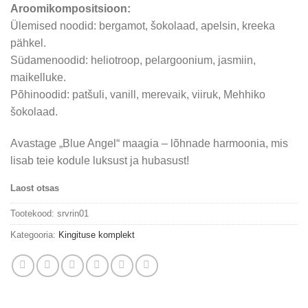
Aroomikompositsioon:
Ülemised noodid: bergamot, šokolaad, apelsin, kreeka
pähkel.
Südamenoodid: heliotroop, pelargoonium, jasmiin,
maikelluke.
Põhinoodid: patšuli, vanill, merevaik, viiruk, Mehhiko
šokolaad.
Avastage „Blue Angel“ maagia – lõhnade harmoonia, mis
lisab teie kodule luksust ja hubasust!
Laost otsas
Tootekood:
srvrin01
Kategooria:
Kingituse komplekt