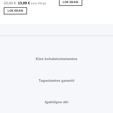
oli:
on:
LOE EDASI
Algne
Praegune
23,00
€
13,89
€
koos KM-ga
27,49 €.
24,99 €.
hind
hind
oli:
on:
LOE EDASI
23,00 €.
13,89 €.
Kiire kohaletoimetamine
Tagastamise garantii
Igakülgne abi