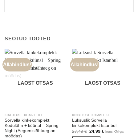
SEOTUD TOOTED
Allahindlus!
Allahindlus!
LAOST OTSAS
LAOST OTSAS
KINGITUSE KOMPLEKT
KINGITUSE KOMPLEKT
Sorvella kinkekomplekt:
Luksuslik Sorvella
Kodulõhn + küünal – Spring
kinkekomplekt Istanbul
Night (Aegumistähtaeg on
Algne
Praegune
27,49
€
24,99
€
koos KM-ga
hind
hind
möödas)