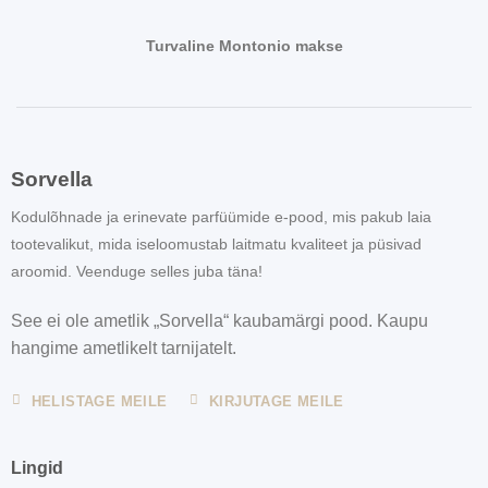
Turvaline Montonio makse
Sorvella
Kodulõhnade ja erinevate parfüümide e-pood, mis pakub laia
tootevalikut, mida iseloomustab laitmatu kvaliteet ja püsivad
aroomid. Veenduge selles juba täna!
See ei ole ametlik „Sorvella“ kaubamärgi pood. Kaupu
hangime ametlikelt tarnijatelt.
HELISTAGE MEILE
KIRJUTAGE MEILE
Lingid