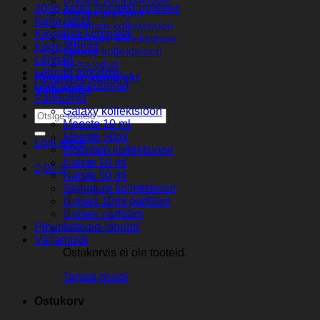
Unisex 10ml parfüüm
2026 aasta Sorvella uudised
Unisex parfüüm
Keha udud
Mountain kollektsioon
Kingituse komplekt
Signature kollektsioon
Kodu lõhnad
Galaxy kollektsioon
Lõhnad
Keha udud
Lõhnad autodele
Kingituse komplekt
Lõhnavad küünlad
Väljamüük
Parfuumid
Galaxy kollektsioon
Otsi:
Meeste 10 ml
Meeste 50ml
Logi sisse
Mountain kollektsioon
Naiste 10 ml
0,00
€
Naiste 50 ml
Signature kollektsioon
Unisex 10ml parfüüm
Unisex parfüüm
Pihustatavad-lohnad
Väljamüük
Ostukorvis ei ole tooteid.
Tagasi poodi
Ostukorv