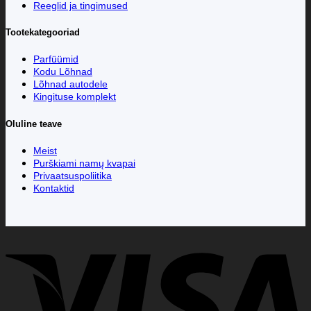
Reeglid ja tingimused
Tootekategooriad
Parfüümid
Kodu Lõhnad
Lõhnad autodele
Kingituse komplekt
Oluline teave
Meist
Purškiami namų kvapai
Privaatsuspoliitika
Kontaktid