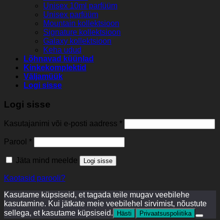
Unisex 10ml parfüüm
Unisex parfüüm
Mountain kollektsioon
Signature kollektsioon
Galaxy kollektsioon
Keha udud
Lõhnavad küünlad
Kinkekomplektid
Väljamüük
Logi sisse
Logi sisse
Kasutajanimi või e-posti aadress
*
Parool
*
Jäta mind meelde
Logi sisse
Kaotasid parooli?
Kasutame küpsiseid, et tagada teile mugav veebilehe
kasutamine. Kui jätkate meie veebilehel sirvimist, nõustute
sellega, et kasutame küpsiseid.
Hästi
Privaatsuspoliitika