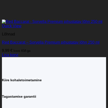
Quick View
Lõhnad
Red Baccarat – Sorvella Premium pihustatav lõhn 250 ml
9,99
€
koos KM-ga
Lisa korvi
Kiire kohaletoimetamine
Tagastamise garantii