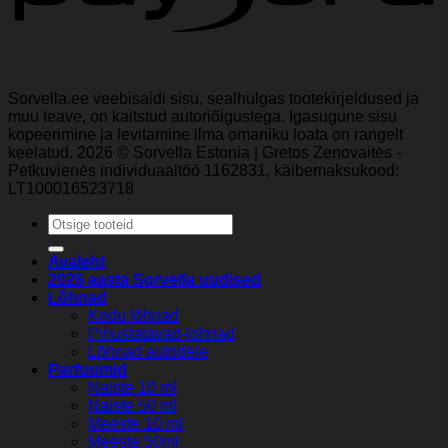
Sorvella.ee veebisaidi sisu, sealhulgas tootekirjeldused ja
muu teave, on kaitstud autoriõigustega. Igasugune sisu
kopeerimine ja levitamine ilma omaniku loata on rangelt
keelatud. 2026 © Sorvella Estonia | Gretos Zenovaitės -
Petkuvienės individuaaltöö 1162831, käibemaksukood:
LT100016523718
Otsi:
Avaleht
2026 aasta Sorvella uudised
Lõhnad
Kodu lõhnad
Pihustatavad-lohnad
Lõhnad autodele
Parfuumid
Naiste 10 ml
Naiste 50 ml
Meeste 10 ml
Meeste 50ml