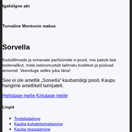
Igakülgne abi
Turvaline Montonio makse
Sorvella
Kodulõhnade ja erinevate parfüümide e-pood, mis pakub laia
tootevalikut, mida iseloomustab laitmatu kvaliteet ja püsivad
aroomid. Veenduge selles juba täna!
See ei ole ametlik „Sorvella“ kaubamärgi pood. Kaupu
hangime ametlikelt tarnijatelt.
Helistage meile
Kirjutage meile
Lingid
Tootekataloog
Kauba kohaletoimetamine
Kauba tagastamine