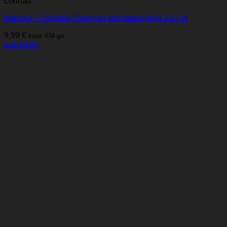
Lõhnad
Istanbul – Sorvella Premium pihustatav lõhn 250 ml
9,99
€
koos KM-ga
Loe edasi