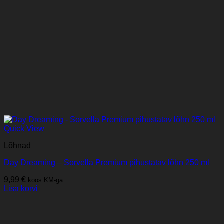
Quick View
Lõhnad
Day Dreaming – Sorvella Premium pihustatav lõhn 250 ml
9,99
€
koos KM-ga
Lisa korvi