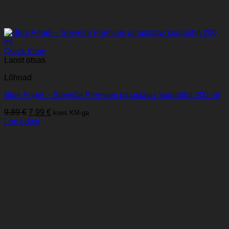
Quick View
Laost otsas
Lõhnad
Blue Angel – Sorvella Premium pihustatav kodulõhn 200 ml
Algne
Praegune
9,89
€
7,99
€
koos KM-ga
hind
hind
Loe edasi
oli:
on:
9,89 €.
7,99 €.