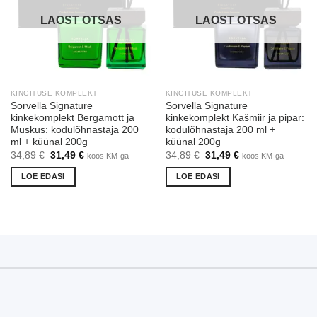
LAOST OTSAS
LAOST OTSAS
KINGITUSE KOMPLEKT
KINGITUSE KOMPLEKT
Sorvella Signature
Sorvella Signature
kinkekomplekt Bergamott ja
kinkekomplekt Kašmiir ja pipar:
Muskus: kodulõhnastaja 200
kodulõhnastaja 200 ml +
ml + küünal 200g
küünal 200g
Algne
Praegune
Algne
Praegune
34,89
€
31,49
€
34,89
€
31,49
€
koos KM-ga
koos KM-ga
hind
hind
hind
hind
oli:
on:
oli:
on:
LOE EDASI
LOE EDASI
34,89 €.
31,49 €.
34,89 €.
31,49 €.