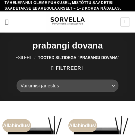
TÄHELEPANU! OLEME PUHKUSEL, MISTÕTTU SAADETISI
Skip
SAADETAKSE EBAREGULAARSELT – 1–2 KORDA NÄDALAS.
to
content
prabangi dovana
ESILEHT
/
TOOTED SILTIDEGA “PRABANGI DOVANA”
FILTREERI
Allahindlus!
Allahindlus!