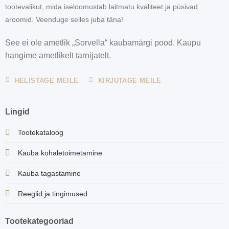
tootevalikut, mida iseloomustab laitmatu kvaliteet ja püsivad
aroomid. Veenduge selles juba täna!
See ei ole ametlik „Sorvella“ kaubamärgi pood. Kaupu
hangime ametlikelt tarnijatelt.
HELISTAGE MEILE
KIRJUTAGE MEILE
Lingid
Tootekataloog
Kauba kohaletoimetamine
Kauba tagastamine
Reeglid ja tingimused
Tootekategooriad