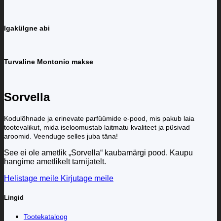
Igakülgne abi
Turvaline Montonio makse
Sorvella
Kodulõhnade ja erinevate parfüümide e-pood, mis pakub laia
tootevalikut, mida iseloomustab laitmatu kvaliteet ja püsivad
aroomid. Veenduge selles juba täna!
See ei ole ametlik „Sorvella“ kaubamärgi pood. Kaupu
hangime ametlikelt tarnijatelt.
Helistage meile
Kirjutage meile
Lingid
Tootekataloog