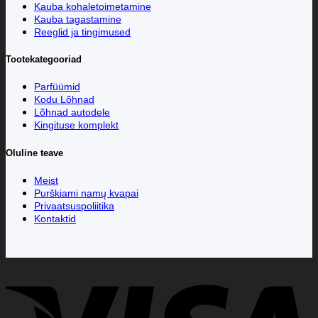
Kauba kohaletoimetamine
Kauba tagastamine
Reeglid ja tingimused
Tootekategooriad
Parfüümid
Kodu Lõhnad
Lõhnad autodele
Kingituse komplekt
Oluline teave
Meist
Purškiami namų kvapai
Privaatsuspoliitika
Kontaktid