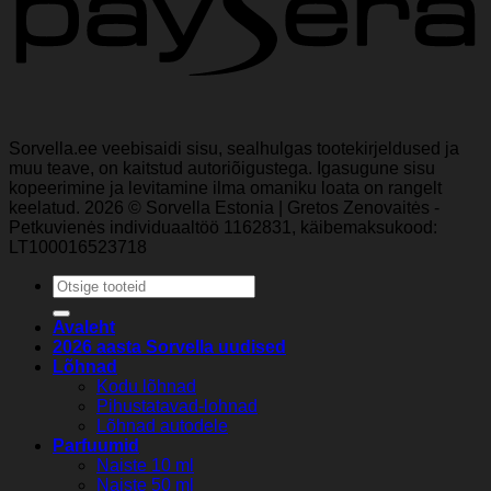
Sorvella.ee veebisaidi sisu, sealhulgas tootekirjeldused ja
muu teave, on kaitstud autoriõigustega. Igasugune sisu
kopeerimine ja levitamine ilma omaniku loata on rangelt
keelatud. 2026 © Sorvella Estonia | Gretos Zenovaitės -
Petkuvienės individuaaltöö 1162831, käibemaksukood:
LT100016523718
Otsi:
Avaleht
2026 aasta Sorvella uudised
Lõhnad
Kodu lõhnad
Pihustatavad-lohnad
Lõhnad autodele
Parfuumid
Naiste 10 ml
Naiste 50 ml