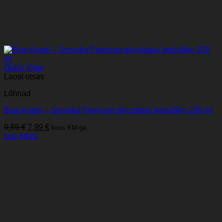
Quick View
Laost otsas
Lõhnad
Blue Angel – Sorvella Premium pihustatav kodulõhn 200 ml
Algne
Praegune
9,89
€
7,99
€
koos KM-ga
hind
hind
Loe edasi
oli:
on:
9,89 €.
7,99 €.