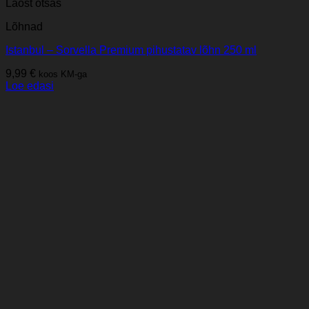
Laost otsas
Lõhnad
Istanbul – Sorvella Premium pihustatav lõhn 250 ml
9,99
€
koos KM-ga
Loe edasi