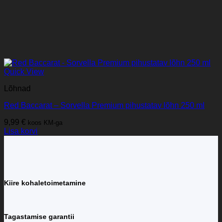
Quick View
Lõhnad
Red Baccarat – Sorvella Premium pihustatav lõhn 250 ml
9,99
€
koos KM-ga
Lisa korvi
Kiire kohaletoimetamine
Tagastamise garantii