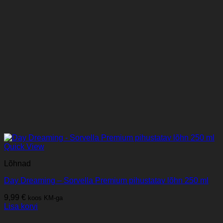
Quick View
Lõhnad
Day Dreaming – Sorvella Premium pihustatav lõhn 250 ml
9,99
€
koos KM-ga
Lisa korvi