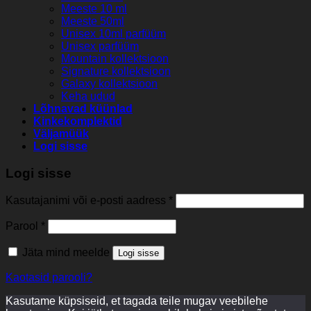
Meeste 10 ml
Meeste 50ml
Unisex 10ml parfüüm
Unisex parfüüm
Mountain kollektsioon
Signature kollektsioon
Galaxy kollektsioon
Keha udud
Lõhnavad küünlad
Kinkekomplektid
Väljamüük
Logi sisse
Logi sisse
Kasutajanimi või e-posti aadress
*
Parool
*
Jäta mind meelde
Logi sisse
Kaotasid parooli?
Kasutame küpsiseid, et tagada teile mugav veebilehe