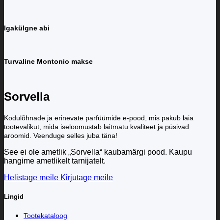
Igakülgne abi
Turvaline Montonio makse
Sorvella
Kodulõhnade ja erinevate parfüümide e-pood, mis pakub laia
tootevalikut, mida iseloomustab laitmatu kvaliteet ja püsivad
aroomid. Veenduge selles juba täna!
See ei ole ametlik „Sorvella“ kaubamärgi pood. Kaupu
hangime ametlikelt tarnijatelt.
Helistage meile
Kirjutage meile
Lingid
Tootekataloog