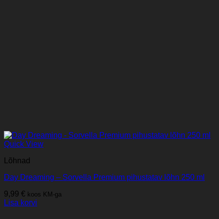
Quick View
Lõhnad
Day Dreaming – Sorvella Premium pihustatav lõhn 250 ml
9,99
€
koos KM-ga
Lisa korvi