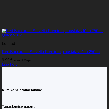
Quick View
Lõhnad
Red Baccarat – Sorvella Premium pihustatav lõhn 250 ml
9,99
€
koos KM-ga
Lisa korvi
Kiire kohaletoimetamine
Tagastamise garantii