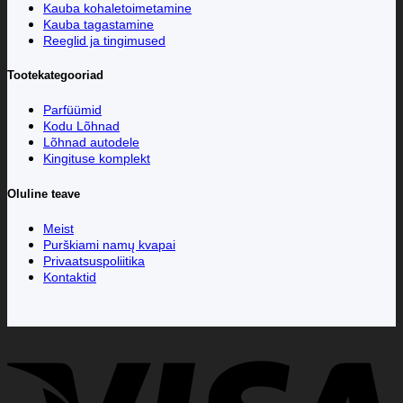
Kauba kohaletoimetamine
Kauba tagastamine
Reeglid ja tingimused
Tootekategooriad
Parfüümid
Kodu Lõhnad
Lõhnad autodele
Kingituse komplekt
Oluline teave
Meist
Purškiami namų kvapai
Privaatsuspoliitika
Kontaktid