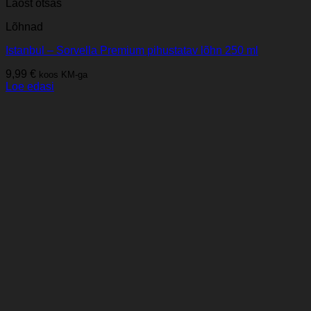
Laost otsas
Lõhnad
Istanbul – Sorvella Premium pihustatav lõhn 250 ml
9,99
€
koos KM-ga
Loe edasi