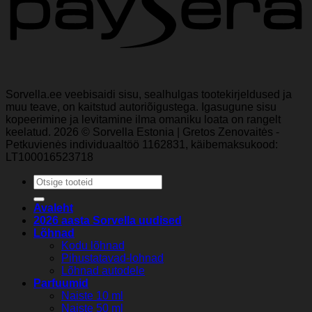
Sorvella.ee veebisaidi sisu, sealhulgas tootekirjeldused ja
muu teave, on kaitstud autoriõigustega. Igasugune sisu
kopeerimine ja levitamine ilma omaniku loata on rangelt
keelatud. 2026 © Sorvella Estonia | Gretos Zenovaitės -
Petkuvienės individuaaltöö 1162831, käibemaksukood:
LT100016523718
Otsi:
Avaleht
2026 aasta Sorvella uudised
Lõhnad
Kodu lõhnad
Pihustatavad-lohnad
Lõhnad autodele
Parfuumid
Naiste 10 ml
Naiste 50 ml