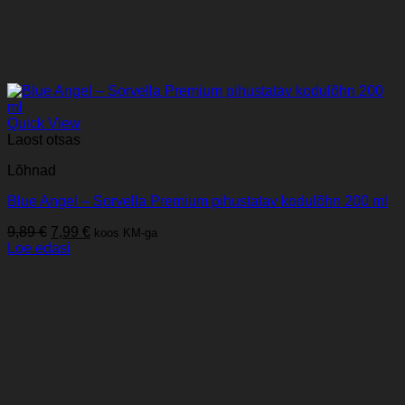
Quick View
Laost otsas
Lõhnad
Blue Angel – Sorvella Premium pihustatav kodulõhn 200 ml
Algne
Praegune
9,89
€
7,99
€
koos KM-ga
hind
hind
Loe edasi
oli:
on:
9,89 €.
7,99 €.