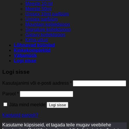
Meeste 10 ml
Meeste 50ml
Unisex 10ml parfüüm
Unisex parfüüm
Mountain kollektsioon
Signature kollektsioon
Galaxy kollektsioon
Keha udud
Lõhnavad küünlad
Kinkekomplektid
Väljamüük
Logi sisse
Logi sisse
Kasutajanimi või e-posti aadress
*
Parool
*
Jäta mind meelde
Logi sisse
Kaotasid parooli?
Kasutame küpsiseid, et tagada teile mugav veebilehe