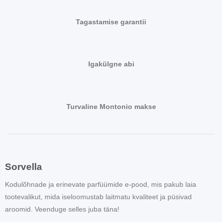
Tagastamise garantii
Igakülgne abi
Turvaline Montonio makse
Sorvella
Kodulõhnade ja erinevate parfüümide e-pood, mis pakub laia
tootevalikut, mida iseloomustab laitmatu kvaliteet ja püsivad
aroomid. Veenduge selles juba täna!