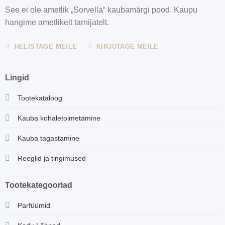
See ei ole ametlik „Sorvella“ kaubamärgi pood. Kaupu
hangime ametlikelt tarnijatelt.
HELISTAGE MEILE
KIRJUTAGE MEILE
Lingid
Tootekataloog
Kauba kohaletoimetamine
Kauba tagastamine
Reeglid ja tingimused
Tootekategooriad
Parfüümid