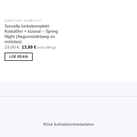
KINGITUSE KOMPLEKT
Sorvella kinkekomplekt:
Kodulõhn + küünal – Spring
Night (Aegumistähtaeg on
möödas)
Algne
Praegune
23,00
€
13,89
€
koos KM-ga
hind
hind
oli:
on:
LOE EDASI
23,00 €.
13,89 €.
Kiire kohaletoimetamine