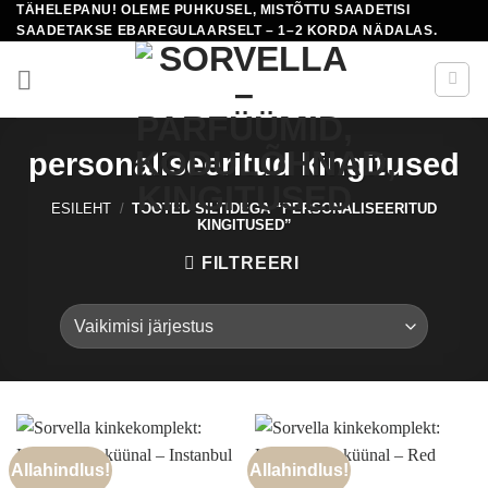
TÄHELEPANU! OLEME PUHKUSEL, MISTÕTTU SAADETISI
Skip
SAADETAKSE EBAREGULAARSELT – 1–2 KORDA NÄDALAS.
to
content
personaliseeritud kingitused
ESILEHT
/
TOOTED SILTIDEGA “PERSONALISEERITUD
KINGITUSED”
FILTREERI
Allahindlus!
Allahindlus!