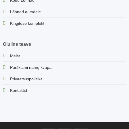
Kodu Lõhnad
Lõhnad autodele
Kingituse komplekt
Oluline teave
Meist
Purškiami namų kvapai
Privaatsuspoliitika
Kontaktid