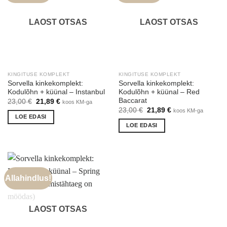
LAOST OTSAS
LAOST OTSAS
KINGITUSE KOMPLEKT
KINGITUSE KOMPLEKT
Sorvella kinkekomplekt:
Sorvella kinkekomplekt:
Kodulõhn + küünal – Instanbul
Kodulõhn + küünal – Red
Baccarat
Algne
Praegune
23,00
€
21,89
€
koos KM-ga
hind
hind
Algne
Praegune
23,00
€
21,89
€
koos KM-ga
oli:
on:
hind
hind
LOE EDASI
23,00 €.
21,89 €.
oli:
on:
LOE EDASI
23,00 €.
21,89 €.
Allahindlus!
LAOST OTSAS