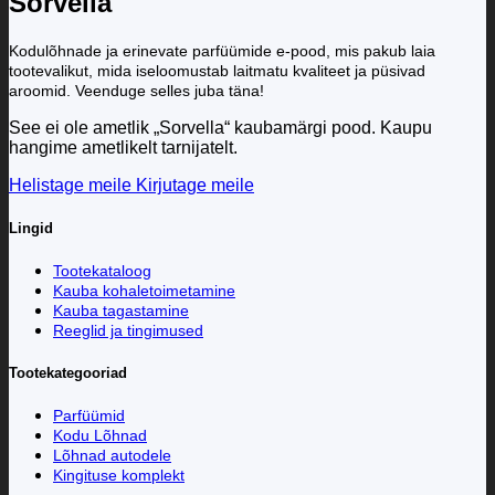
Sorvella
Kodulõhnade ja erinevate parfüümide e-pood, mis pakub laia
tootevalikut, mida iseloomustab laitmatu kvaliteet ja püsivad
aroomid. Veenduge selles juba täna!
See ei ole ametlik „Sorvella“ kaubamärgi pood. Kaupu
hangime ametlikelt tarnijatelt.
Helistage meile
Kirjutage meile
Lingid
Tootekataloog
Kauba kohaletoimetamine
Kauba tagastamine
Reeglid ja tingimused
Tootekategooriad
Parfüümid
Kodu Lõhnad
Lõhnad autodele
Kingituse komplekt