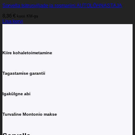
Sorvella tsitrusviljade ja rosmariini AUTOLÕHNASTAJA
8,36
€
koos KM-ga
Lisa korvi
Kiire kohaletoimetamine
Tagastamise garantii
Igakülgne abi
Turvaline Montonio makse