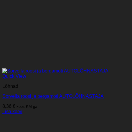
Quick View
Lõhnad
Sorvella roosi ja bergamoti AUTOLÕHNASTAJA
8,36
€
koos KM-ga
Lisa korvi