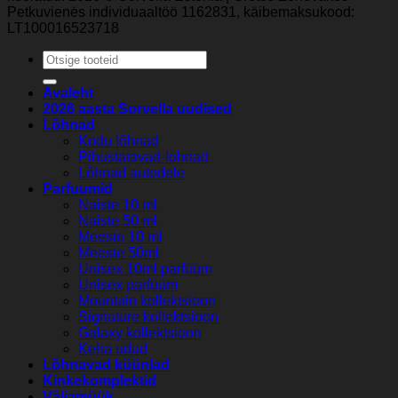
Petkuvienės individuaaltöö 1162831, käibemaksukood:
LT100016523718
Otsi:
Avaleht
2026 aasta Sorvella uudised
Lõhnad
Kodu lõhnad
Pihustatavad-lohnad
Lõhnad autodele
Parfuumid
Naiste 10 ml
Naiste 50 ml
Meeste 10 ml
Meeste 50ml
Unisex 10ml parfüüm
Unisex parfüüm
Mountain kollektsioon
Signature kollektsioon
Galaxy kollektsioon
Keha udud
Lõhnavad küünlad
Kinkekomplektid
Väljamüük