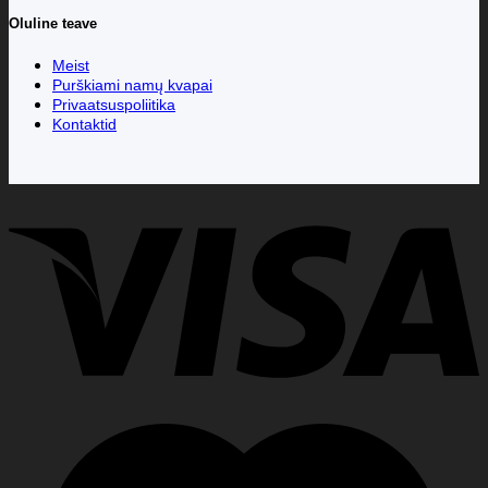
Oluline teave
Meist
Purškiami namų kvapai
Privaatsuspoliitika
Kontaktid