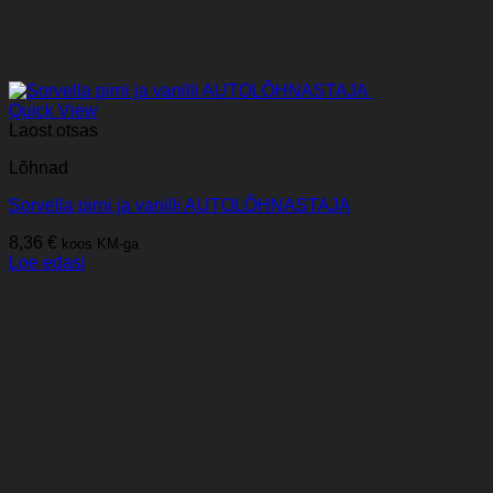
Quick View
Laost otsas
Lõhnad
Sorvella pirni ja vanilli AUTOLÕHNASTAJA
8,36
€
koos KM-ga
Loe edasi