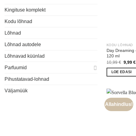
Kingituse komplekt
Kodu lõhnad
Lõhnad
Lõhnad autodele
KODU LÕHNAD
Day Dreaming –
120 ml
Lõhnavad küünlad
Algne
10,99
€
9,99
€
hind
Parfuumid
oli:
LOE EDASI
10,99 
Pihustatavad-lohnad
Väljamüük
Allahindlus!