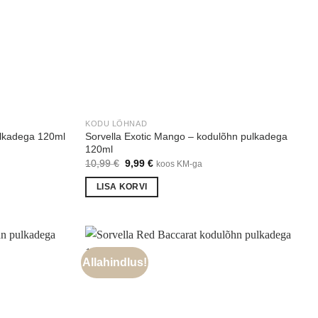
KODU LÕHNAD
Sorvella Exotic Mango – kodulõhn pulkadega
ulkadega 120ml
120ml
Algne
Praegune
10,99
€
9,99
€
koos KM-ga
hind
hind
oli:
on:
LISA KORVI
10,99 €.
9,99 €.
Allahindlus!