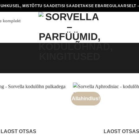
PUHKUSEL, MISTÕTTU SAADETISI SAADETAKSE EBAREGULAARSELT –
e komplekt
Allahindlus!
LAOST OTSAS
LAOST OTSA