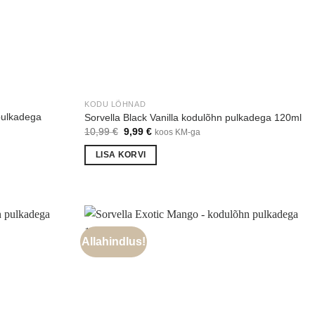
KODU LÕHNAD
pulkadega
Sorvella Black Vanilla kodulõhn pulkadega 120ml
Algne
Praegune
10,99
€
9,99
€
koos KM-ga
hind
hind
oli:
on:
LISA KORVI
10,99 €.
9,99 €.
Allahindlus!