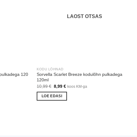
LAOST OTSAS
KODU LÕHNAD
 pulkadega 120
Sorvella Scarlet Breeze kodulõhn pulkadega
120ml
Algne
Praegune
10,99
€
8,99
€
koos KM-ga
hind
hind
oli:
on:
LOE EDASI
10,99 €.
8,99 €.