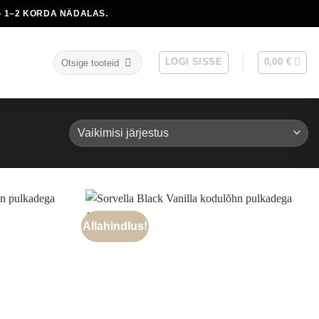
 1–2 KORDA NÄDALAS.
Otsi:
LOGI SISSE
0,00
€
Allahindlus!
S