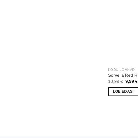
KODU LÕHNAD
Sorvella Red R
Algne
10,99
€
9,99
€
hind
oli:
LOE EDASI
10,99 