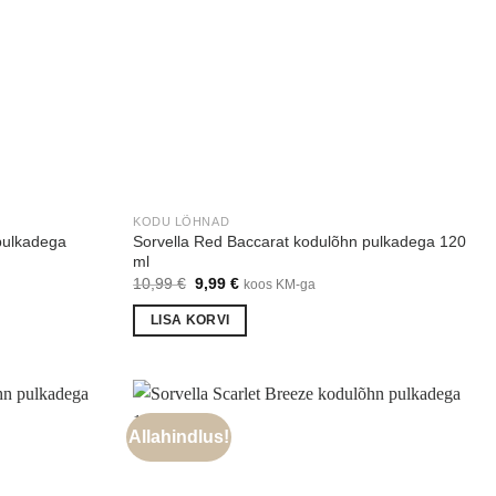
KODU LÕHNAD
pulkadega
Sorvella Red Baccarat kodulõhn pulkadega 120
ml
Algne
Praegune
10,99
€
9,99
€
koos KM-ga
hind
hind
oli:
on:
LISA KORVI
10,99 €.
9,99 €.
Allahindlus!