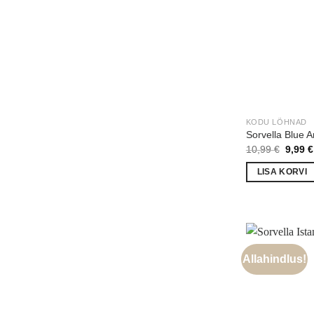
KODU LÕHNAD
Sorvella Blue 
Algne
10,99
€
9,99
€
hind
oli:
LISA KORVI
10,99 
Allahindlus!