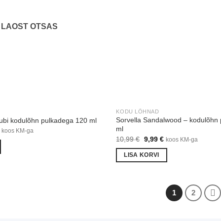
LAOST OTSAS
KODU LÕHNAD
Sorvella Sandalwood – kodulõhn
ubi kodulõhn pulkadega 120 ml
ml
Praegune
koos KM-ga
hind
Algne
Praegune
10,99
€
9,99
€
koos KM-ga
on:
hind
hind
€.
9,99 €.
oli:
on:
LISA KORVI
10,99 €.
9,99 €.
1
2