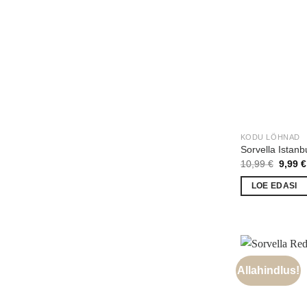
KODU LÕHNAD
Sorvella Istan
Algne
10,99
€
9,99
€
hind
oli:
LOE EDASI
10,99 
Allahindlus!