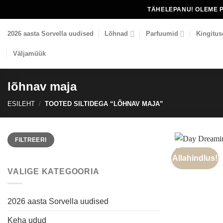
Skip
TÄHELEPANU! OLEME 
to
content
2026 aasta Sorvella uudised
Lõhnad
Parfuumid
Kingitus
Väljamüük
lõhnav maja
ESILEHT
/
TOOTED SILTIDEGA “LÕHNAV MAJA”
Minimaalne
Maksimaalne
FILTREERI
hind
hind
Allahindlus!
VALIGE KATEGOORIA
2026 aasta Sorvella uudised
Keha udud