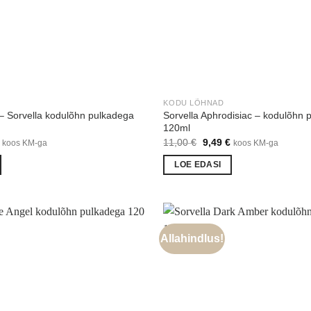
KODU LÕHNAD
 Sorvella kodulõhn pulkadega
Sorvella Aphrodisiac – kodulõhn 
120ml
Praegune
Algne
Praegune
11,00
€
9,49
€
koos KM-ga
koos KM-ga
hind
hind
hind
on:
oli:
on:
LOE EDASI
€.
9,99 €.
11,00 €.
9,49 €.
Allahindlus!