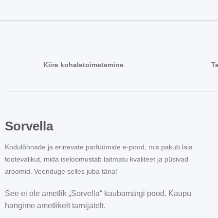
Kiire kohaletoimetamine
T
Sorvella
Kodulõhnade ja erinevate parfüümide e-pood, mis pakub laia
tootevalikut, mida iseloomustab laitmatu kvaliteet ja püsivad
aroomid. Veenduge selles juba täna!
See ei ole ametlik „Sorvella“ kaubamärgi pood. Kaupu
hangime ametlikelt tarnijatelt.