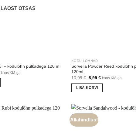
LAOST OTSAS
KODU LÕHNAD
Sorvella Powder Reed kodulõhn 
bul – kodulõhn pulkadega 120 ml
120ml
Praegune
koos KM-ga
hind
Algne
Praegune
10,99
€
8,99
€
koos KM-ga
on:
hind
hind
€.
9,99 €.
oli:
on:
LISA KORVI
10,99 €.
8,99 €.
Allahindlus!