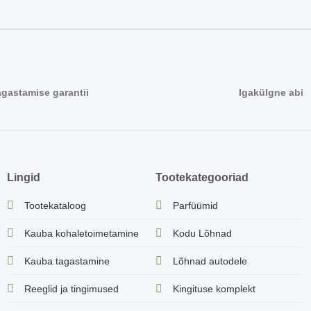
agastamise garantii
Igakülgne abi
Lingid
Tootekategooriad
Tootekataloog
Parfüümid
Kauba kohaletoimetamine
Kodu Lõhnad
Kauba tagastamine
Lõhnad autodele
Reeglid ja tingimused
Kingituse komplekt