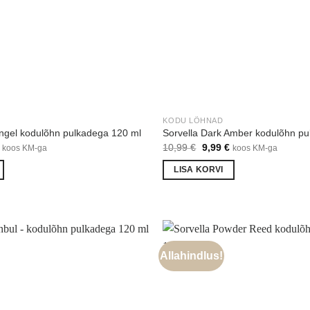
KODU LÕHNAD
Angel kodulõhn pulkadega 120 ml
Sorvella Dark Amber kodulõhn p
Praegune
Algne
Praegune
10,99
€
9,99
€
koos KM-ga
koos KM-ga
hind
hind
hind
on:
oli:
on:
LISA KORVI
€.
9,99 €.
10,99 €.
9,99 €.
Allahindlus!