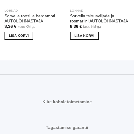
LÕHNAD
LÕHNAD
Sorvella roosi ja bergamoti
Sorvella tsitrusviljade ja
AUTOLÕHNASTAJA
rosmariini AUTOLÕHNASTAJA
8,36
€
8,36
€
koos KM-ga
koos KM-ga
LISA KORVI
LISA KORVI
Kiire kohaletoimetamine
Tagastamise garantii