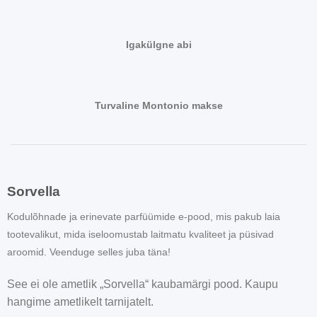
Igakülgne abi
Turvaline Montonio makse
Sorvella
Kodulõhnade ja erinevate parfüümide e-pood, mis pakub laia
tootevalikut, mida iseloomustab laitmatu kvaliteet ja püsivad
aroomid. Veenduge selles juba täna!
See ei ole ametlik „Sorvella“ kaubamärgi pood. Kaupu
hangime ametlikelt tarnijatelt.