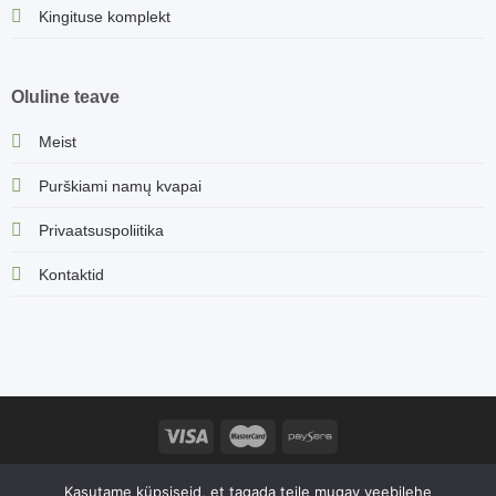
Kingituse komplekt
Oluline teave
Meist
Purškiami namų kvapai
Privaatsuspoliitika
Kontaktid
Sorvella.ee veebisaidi sisu, sealhulgas tootekirjeldused ja muu
Kasutame küpsiseid, et tagada teile mugav veebilehe