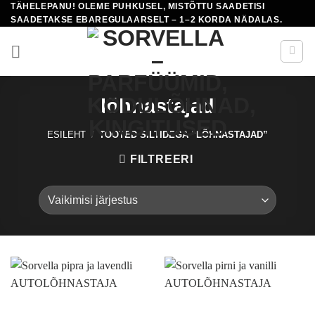
TÄHELEPANU! OLEME PUHKUSEL, MISTÕTTU SAADETISI
Skip
SAADETAKSE EBAREGULAARSELT – 1–2 KORDA NÄDALAS.
to
content
lõhnastajad
ESILEHT
/
TOOTED SILTIDEGA “LÕHNASTAJAD”
FILTREERI