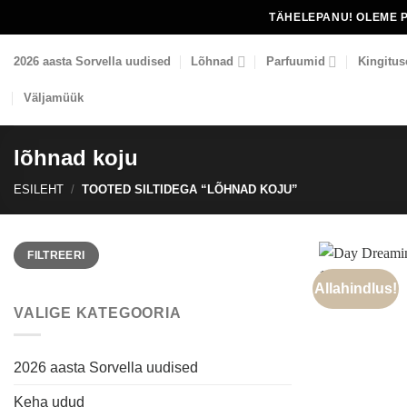
Skip
TÄHELEPANU! OLEME 
to
content
2026 aasta Sorvella uudised
Lõhnad
Parfuumid
Kingitus
Väljamüük
lõhnad koju
ESILEHT
/
TOOTED SILTIDEGA “LÕHNAD KOJU”
Minimaalne
Maksimaalne
FILTREERI
hind
hind
Allahindlus!
VALIGE KATEGOORIA
2026 aasta Sorvella uudised
Keha udud