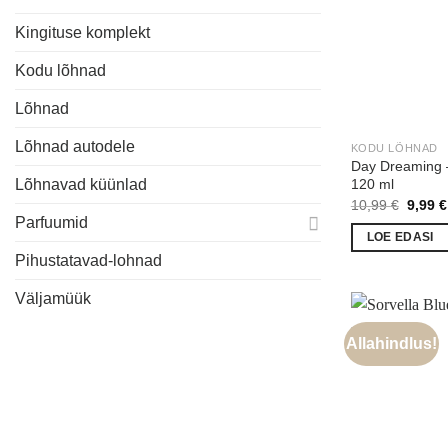
Kingituse komplekt
Kodu lõhnad
Lõhnad
Lõhnad autodele
KODU LÕHNAD
Day Dreaming –
120 ml
Lõhnavad küünlad
Algne
10,99
€
9,99
€
hind
Parfuumid
oli:
LOE EDASI
10,99 
Pihustatavad-lohnad
Väljamüük
Allahindlus!