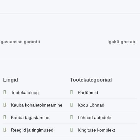
agastamise garantii
Igakülgne abi
Lingid
Tootekategooriad
Tootekataloog
Parfüümid
Kauba kohaletoimetamine
Kodu Lõhnad
Kauba tagastamine
Lõhnad autodele
Reeglid ja tingimused
Kingituse komplekt