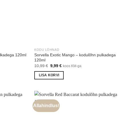
KODU LÕHNAD
Sorvella Exotic Mango – kodulõhn pulkadega
ulkadega 120ml
120ml
Algne
Praegune
10,99
€
9,99
€
koos KM-ga
hind
hind
oli:
on:
LISA KORVI
10,99 €.
9,99 €.
Allahindlus!