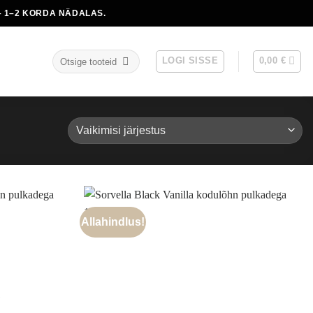
 1–2 KORDA NÄDALAS.
Otsi:
LOGI SISSE
0,00
€
Allahindlus!
S