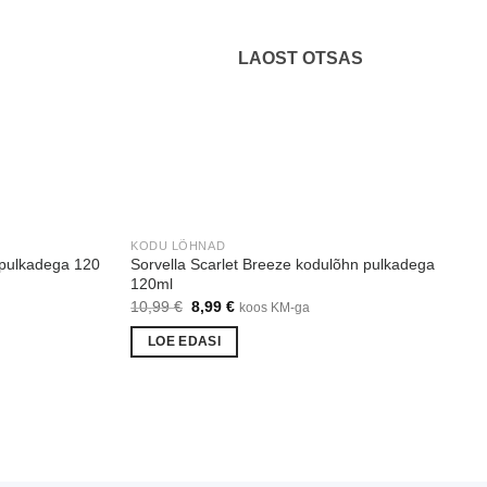
LAOST OTSAS
KODU LÕHNAD
 pulkadega 120
Sorvella Scarlet Breeze kodulõhn pulkadega
120ml
Algne
Praegune
10,99
€
8,99
€
koos KM-ga
hind
hind
oli:
on:
LOE EDASI
10,99 €.
8,99 €.