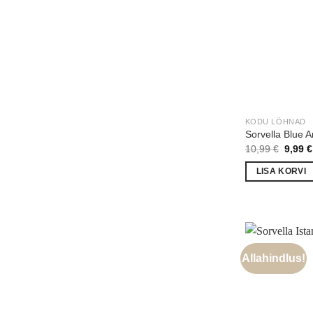
KODU LÕHNAD
Sorvella Blue 
Algne
10,99
€
9,99
€
hind
oli:
LISA KORVI
10,99 
Allahindlus!