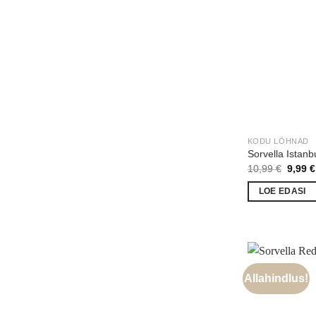
KODU LÕHNAD
Sorvella Istan
Algne
10,99
€
9,99
€
hind
oli:
LOE EDASI
10,99 
Allahindlus!