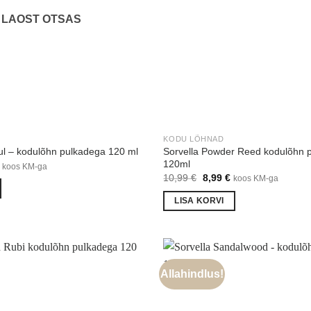
LAOST OTSAS
KODU LÕHNAD
Sorvella Powder Reed kodulõhn 
bul – kodulõhn pulkadega 120 ml
120ml
Praegune
koos KM-ga
hind
Algne
Praegune
10,99
€
8,99
€
koos KM-ga
on:
hind
hind
€.
9,99 €.
oli:
on:
LISA KORVI
10,99 €.
8,99 €.
Allahindlus!