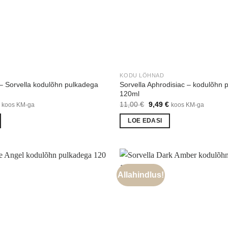
KODU LÕHNAD
 Sorvella kodulõhn pulkadega
Sorvella Aphrodisiac – kodulõhn 
120ml
Praegune
Algne
Praegune
11,00
€
9,49
€
koos KM-ga
koos KM-ga
hind
hind
hind
on:
oli:
on:
LOE EDASI
€.
9,99 €.
11,00 €.
9,49 €.
Allahindlus!