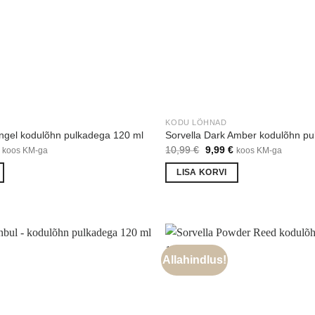
KODU LÕHNAD
Angel kodulõhn pulkadega 120 ml
Sorvella Dark Amber kodulõhn p
Praegune
Algne
Praegune
10,99
€
9,99
€
koos KM-ga
koos KM-ga
hind
hind
hind
on:
oli:
on:
LISA KORVI
€.
9,99 €.
10,99 €.
9,99 €.
Allahindlus!