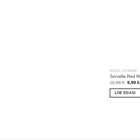
KODU LÕHNAD
Sorvella Red R
Algne
10,99
€
9,99
€
hind
oli:
LOE EDASI
10,99 