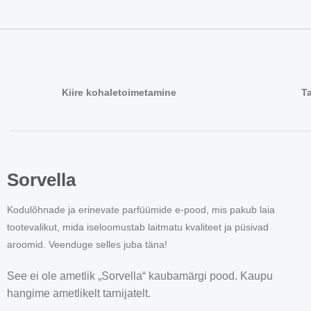
Kiire kohaletoimetamine
T
Sorvella
Kodulõhnade ja erinevate parfüümide e-pood, mis pakub laia
tootevalikut, mida iseloomustab laitmatu kvaliteet ja püsivad
aroomid. Veenduge selles juba täna!
See ei ole ametlik „Sorvella“ kaubamärgi pood. Kaupu
hangime ametlikelt tarnijatelt.