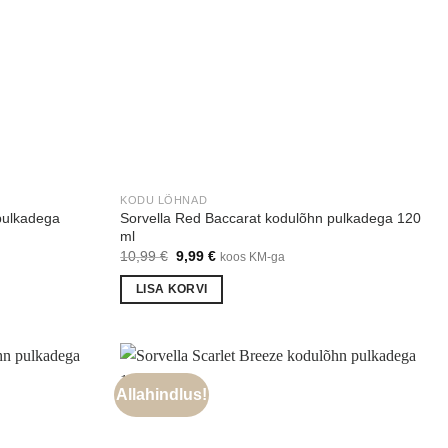
KODU LÕHNAD
pulkadega
Sorvella Red Baccarat kodulõhn pulkadega 120
ml
Algne
Praegune
10,99
€
9,99
€
koos KM-ga
hind
hind
oli:
on:
LISA KORVI
10,99 €.
9,99 €.
Allahindlus!