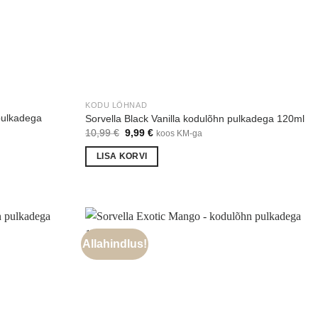
KODU LÕHNAD
pulkadega
Sorvella Black Vanilla kodulõhn pulkadega 120ml
Algne
Praegune
10,99
€
9,99
€
koos KM-ga
hind
hind
oli:
on:
LISA KORVI
10,99 €.
9,99 €.
Allahindlus!