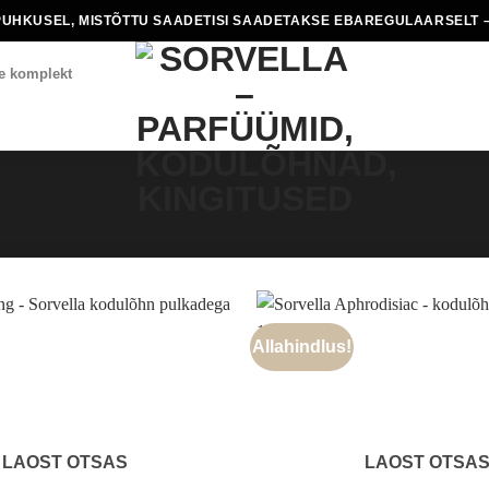
PUHKUSEL, MISTÕTTU SAADETISI SAADETAKSE EBAREGULAARSELT –
e komplekt
Allahindlus!
LAOST OTSAS
LAOST OTSA