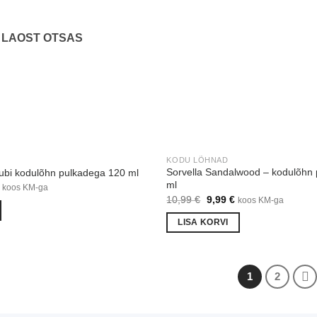
LAOST OTSAS
KODU LÕHNAD
Sorvella Sandalwood – kodulõhn
ubi kodulõhn pulkadega 120 ml
ml
Praegune
koos KM-ga
hind
Algne
Praegune
10,99
€
9,99
€
koos KM-ga
on:
hind
hind
€.
9,99 €.
oli:
on:
LISA KORVI
10,99 €.
9,99 €.
1
2