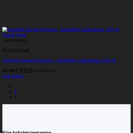
Quick View
Laost otsas
Kodu lõhnad
Sorvella Sweet Dreams – kodulõhn pulkadega 120 ml
Algne
Praegune
10,99
€
9,99
€
koos KM-ga
hind
hind
Loe edasi
oli:
on:
10,99 €.
9,99 €.
1
2
Kiire kohaletoimetamine