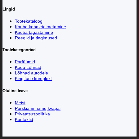
Lingid
Tootekataloog
Kauba kohaletoimetamine
Kauba tagastamine
Reeglid ja tingimused
Tootekategooriad
Parfüümid
Kodu Lõhnad
Lõhnad autodele
Kingituse komplekt
Oluline teave
Meist
Purškiami namų kvapai
Privaatsuspoliitika
Kontaktid