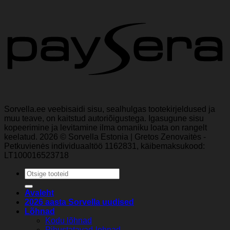
Sorvella.ee veebisaidi sisu, sealhulgas tootekirjeldused ja
muu teave, on kaitstud autoriõigustega. Igasugune sisu
kopeerimine ja levitamine ilma omaniku loata on rangelt
keelatud. 2026 © Sorvella Estonia | Gretos Zenovaitės -
Petkuvienės individuaaltöö 1162831, käibemaksukood:
LT100016523718
Otsi:
Avaleht
2026 aasta Sorvella uudised
Lõhnad
Kodu lõhnad
Pihustatavad-lohnad