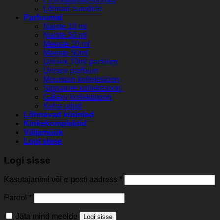
Lõhnad autodele
Parfuumid
Naiste 10 ml
Naiste 50 ml
Meeste 10 ml
Meeste 50ml
Unisex 10ml parfüüm
Unisex parfüüm
Mountain kollektsioon
Signature kollektsioon
Galaxy kollektsioon
Keha udud
Lõhnavad küünlad
Kinkekomplektid
Väljamüük
Logi sisse
Logi sisse
Kasutajanimi või e-posti aadress
*
Parool
*
Jäta mind meelde
Logi sisse