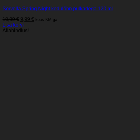
Sorvella Spring Night kodulõhn pulkadega 120 ml
Algne
Praegune
10,99
€
9,99
€
koos KM-ga
hind
hind
Lisa korvi
oli:
on:
Allahindlus!
10,99 €.
9,99 €.