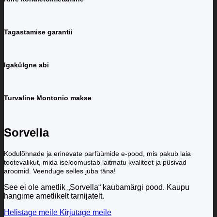
Tagastamise garantii
Igakülgne abi
Turvaline Montonio makse
Sorvella
Kodulõhnade ja erinevate parfüümide e-pood, mis pakub laia
tootevalikut, mida iseloomustab laitmatu kvaliteet ja püsivad
aroomid. Veenduge selles juba täna!
See ei ole ametlik „Sorvella“ kaubamärgi pood. Kaupu
hangime ametlikelt tarnijatelt.
Helistage meile
Kirjutage meile