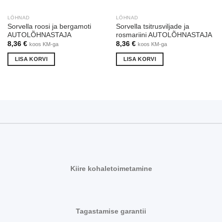
LÕHNAD
LÕHNAD
Sorvella roosi ja bergamoti
Sorvella tsitrusviljade ja
AUTOLÕHNASTAJA
rosmariini AUTOLÕHNASTAJA
8,36
€
8,36
€
koos KM-ga
koos KM-ga
LISA KORVI
LISA KORVI
Kiire kohaletoimetamine
Tagastamise garantii