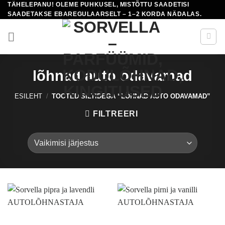
TÄHELEPANU! OLEME PUHKUSEL, MISTÕTTU SAADETISI
Skip
SAADETAKSE EBAREGULAARSELT – 1–2 KORDA NÄDALAS.
to
content
lõhnad auto odavamad
ESILEHT
/
TOOTED SILTIDEGA “LÕHNAD AUTO ODAVAMAD”
FILTREERI