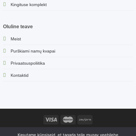
Kingituse komplekt
Oluline teave
Meist
Purškiami namų kvapai
Privaatsuspoliitika
Kontaktid
Sorvella.ee veebisaidi sisu, sealhulgas tootekirjeldused ja muu
Kasutame küpsiseid, et tagada teile mugav veebilehe