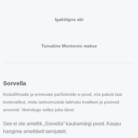
Igakülgne abi
Turvaline Montonio makse
Sorvella
Kodulõhnade ja erinevate parfüümide e-pood, mis pakub laia
tootevalikut, mida iseloomustab laitmatu kvaliteet ja püsivad
aroomid. Veenduge selles juba täna!
See ei ole ametlik „Sorvella“ kaubamärgi pood. Kaupu
hangime ametlikelt tarnijatelt.