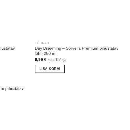
LÕHNAD
hustatav
Day Dreaming – Sorvella Premium pihustatav
lõhn 250 ml
9,99
€
koos KM-ga
LISA KORVI