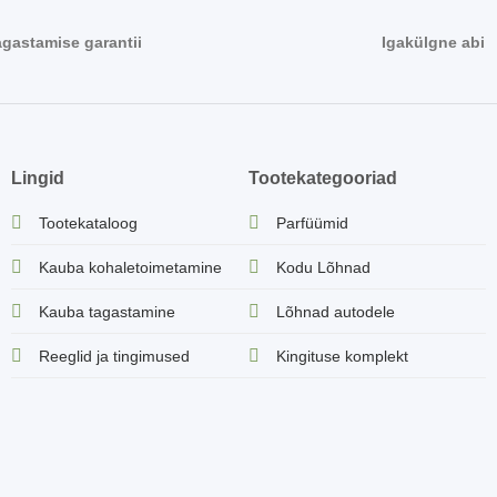
agastamise garantii
Igakülgne abi
Lingid
Tootekategooriad
Tootekataloog
Parfüümid
Kauba kohaletoimetamine
Kodu Lõhnad
Kauba tagastamine
Lõhnad autodele
Reeglid ja tingimused
Kingituse komplekt