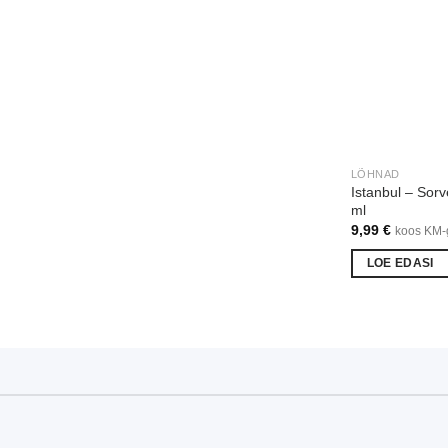
LÕHNAD
Istanbul – Sor
ml
9,99
€
koos KM-
LOE EDASI