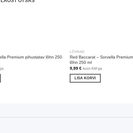
LAOST OTSAS
LÕHNAD
vella Premium pihustatav lõhn 250
Red Baccarat – Sorvella Premium
lõhn 250 ml
9,99
€
ga
koos KM-ga
LISA KORVI