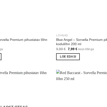
LÕHNAD
orvella Premium pihustatav lõhn
Blue Angel – Sorvella Premium pi
kodulõhn 200 ml
Algne
Praegune
9,89
€
7,99
€
ga
koos KM-ga
hind
hind
oli:
on:
LOE EDASI
9,89 €.
7,99 €.