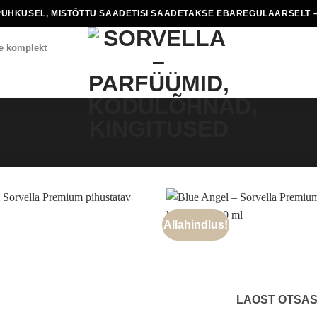
PUHKUSEL, MISTÕTTU SAADETISI SAADETAKSE EBAREGULAARSELT –
e komplekt
Allahindlus!
LAOST OTSA