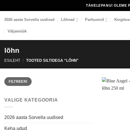
Skip
TÄHELEPANU! OLEME 
to
content
2026 aasta Sorvella uudised
Lõhnad
Parfuumid
Kingitus
Väljamüük
lõhn
ESILEHT
/
TOOTED SILTIDEGA “LÕHN”
Minimaalne
Maksimaalne
FILTREERI
hind
hind
VALIGE KATEGOORIA
2026 aasta Sorvella uudised
Keha udud