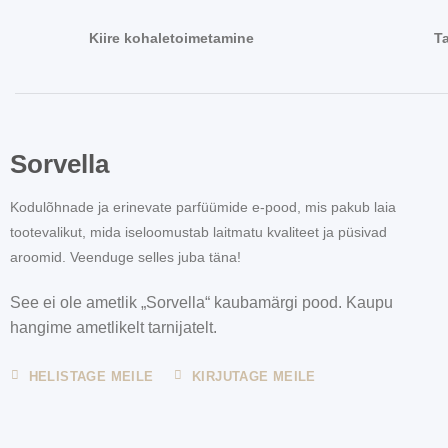
Kiire kohaletoimetamine
T
Sorvella
Kodulõhnade ja erinevate parfüümide e-pood, mis pakub laia
tootevalikut, mida iseloomustab laitmatu kvaliteet ja püsivad
aroomid. Veenduge selles juba täna!
See ei ole ametlik „Sorvella“ kaubamärgi pood. Kaupu
hangime ametlikelt tarnijatelt.
HELISTAGE MEILE
KIRJUTAGE MEILE