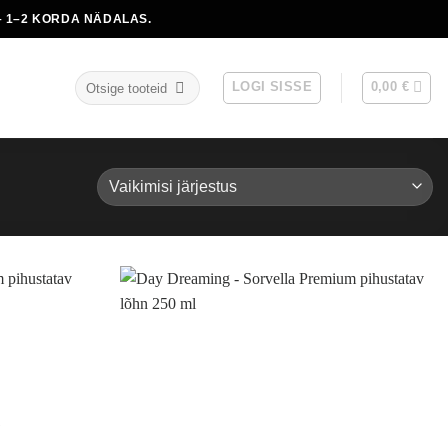
 1–2 KORDA NÄDALAS.
Otsi:
LOGI SISSE
0,00
€
S