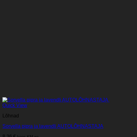
Quick View
Lõhnad
Sorvella pipra ja lavendli AUTOLÕHNASTAJA
8,36
€
koos KM-ga