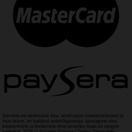
Sorvella.ee veebisaidi sisu, sealhulgas tootekirjeldused ja
muu teave, on kaitstud autoriõigustega. Igasugune sisu
kopeerimine ja levitamine ilma omaniku loata on rangelt
keelatud. 2026 © Sorvella Estonia | Gretos Zenovaitės -