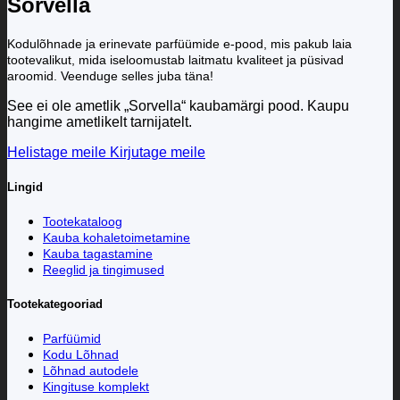
Sorvella
Kodulõhnade ja erinevate parfüümide e-pood, mis pakub laia
tootevalikut, mida iseloomustab laitmatu kvaliteet ja püsivad
aroomid. Veenduge selles juba täna!
See ei ole ametlik „Sorvella“ kaubamärgi pood. Kaupu
hangime ametlikelt tarnijatelt.
Helistage meile
Kirjutage meile
Lingid
Tootekataloog
Kauba kohaletoimetamine
Kauba tagastamine
Reeglid ja tingimused
Tootekategooriad
Parfüümid
Kodu Lõhnad
Lõhnad autodele
Kingituse komplekt