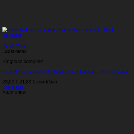
Quick View
Laost otsas
Kingituse komplekt
Sorvella kinkekomplekt: Kodulõhn + küünal – Red Baccarat
Algne
Praegune
23,00
€
21,89
€
koos KM-ga
hind
hind
Loe edasi
oli:
on:
Allahindlus!
23,00 €.
21,89 €.