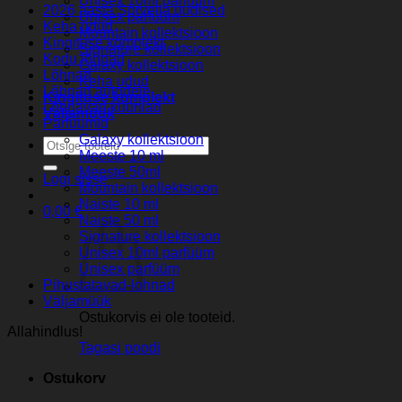
Unisex 10ml parfüüm
2026 aasta Sorvella uudised
Unisex parfüüm
Keha udud
Mountain kollektsioon
Kingituse komplekt
Signature kollektsioon
Kodu lõhnad
Galaxy kollektsioon
Lõhnad
Keha udud
Lõhnad autodele
Kingituse komplekt
Lõhnavad küünlad
Väljamüük
Parfuumid
Galaxy kollektsioon
Otsi:
Meeste 10 ml
Meeste 50ml
Logi sisse
Mountain kollektsioon
Naiste 10 ml
0,00
€
Naiste 50 ml
Signature kollektsioon
Unisex 10ml parfüüm
Unisex parfüüm
Pihustatavad-lohnad
Väljamüük
Ostukorvis ei ole tooteid.
Allahindlus!
Tagasi poodi
Ostukorv