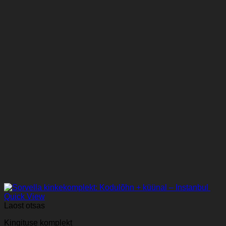
Quick View
Laost otsas
Kingituse komplekt