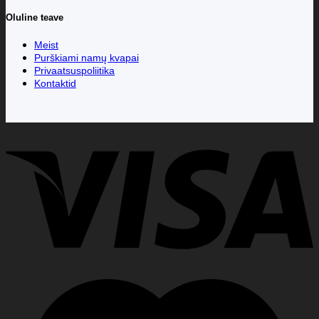
Oluline teave
Meist
Purškiami namų kvapai
Privaatsuspoliitika
Kontaktid