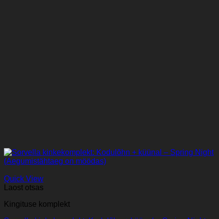
Quick View
Laost otsas
Kingituse komplekt