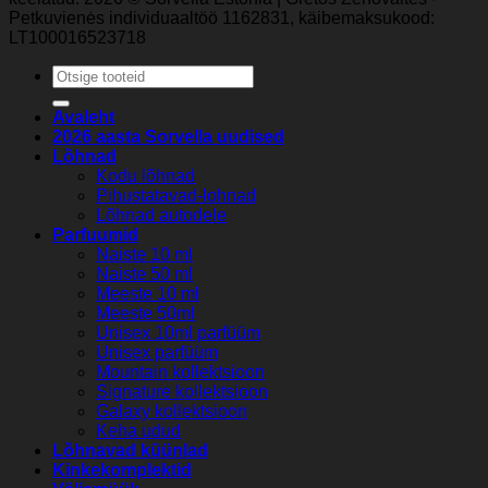
Petkuvienės individuaaltöö 1162831, käibemaksukood:
LT100016523718
Otsi:
Avaleht
2026 aasta Sorvella uudised
Lõhnad
Kodu lõhnad
Pihustatavad-lohnad
Lõhnad autodele
Parfuumid
Naiste 10 ml
Naiste 50 ml
Meeste 10 ml
Meeste 50ml
Unisex 10ml parfüüm
Unisex parfüüm
Mountain kollektsioon
Signature kollektsioon
Galaxy kollektsioon
Keha udud
Lõhnavad küünlad
Kinkekomplektid