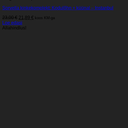
Sorvella kinkekomplekt: Kodulõhn + küünal – Instanbul
Algne
Praegune
23,00
€
21,89
€
koos KM-ga
hind
hind
Loe edasi
oli:
on:
Allahindlus!
23,00 €.
21,89 €.