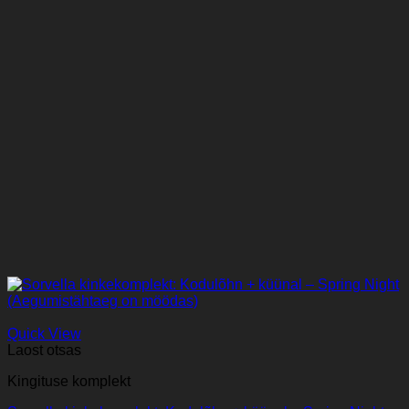
Quick View
Laost otsas
Kingituse komplekt