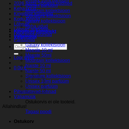
Unisex 10ml parfüüm
2026 aasta Sorvella uudised
Unisex parfüüm
Keha udud
Mountain kollektsioon
Kingituse komplekt
Signature kollektsioon
Kodu lõhnad
Galaxy kollektsioon
Lõhnad
Keha udud
Lõhnad autodele
Kingituse komplekt
Lõhnavad küünlad
Väljamüük
Parfuumid
Galaxy kollektsioon
Otsi:
Meeste 10 ml
Meeste 50ml
Logi sisse
Mountain kollektsioon
Naiste 10 ml
0,00
€
Naiste 50 ml
Signature kollektsioon
Unisex 10ml parfüüm
Unisex parfüüm
Pihustatavad-lohnad
Väljamüük
Ostukorvis ei ole tooteid.
Allahindlus!
Tagasi poodi
Ostukorv