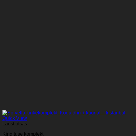
Quick View
Laost otsas
Kingituse komplekt