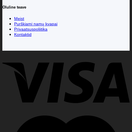
Oluline teave
Meist
Purškiami namų kvapai
Privaatsuspoliitika
Kontaktid