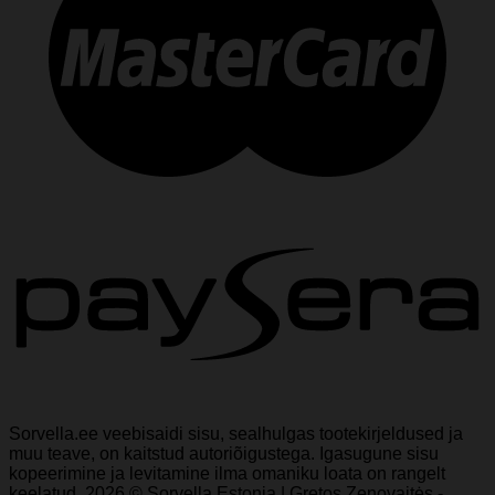
Sorvella.ee veebisaidi sisu, sealhulgas tootekirjeldused ja
muu teave, on kaitstud autoriõigustega. Igasugune sisu
kopeerimine ja levitamine ilma omaniku loata on rangelt
keelatud. 2026 © Sorvella Estonia | Gretos Zenovaitės -