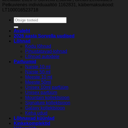
Petkuvienės individuaaltöö 1162831, käibemaksukood:
LT100016523718
Otsi:
Avaleht
2026 aasta Sorvella uudised
Lõhnad
Kodu lõhnad
Pihustatavad-lohnad
Lõhnad autodele
Parfuumid
Naiste 10 ml
Naiste 50 ml
Meeste 10 ml
Meeste 50ml
Unisex 10ml parfüüm
Unisex parfüüm
Mountain kollektsioon
Signature kollektsioon
Galaxy kollektsioon
Keha udud
Lõhnavad küünlad
Kinkekomplektid