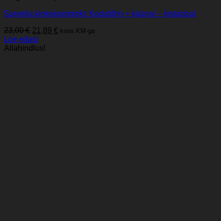
Sorvella kinkekomplekt: Kodulõhn + küünal – Instanbul
Algne
Praegune
23,00
€
21,89
€
koos KM-ga
hind
hind
Loe edasi
oli:
on:
Allahindlus!
23,00 €.
21,89 €.