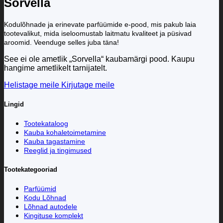
Sorvella
Kodulõhnade ja erinevate parfüümide e-pood, mis pakub laia
tootevalikut, mida iseloomustab laitmatu kvaliteet ja püsivad
aroomid. Veenduge selles juba täna!
See ei ole ametlik „Sorvella“ kaubamärgi pood. Kaupu
hangime ametlikelt tarnijatelt.
Helistage meile
Kirjutage meile
Lingid
Tootekataloog
Kauba kohaletoimetamine
Kauba tagastamine
Reeglid ja tingimused
Tootekategooriad
Parfüümid
Kodu Lõhnad
Lõhnad autodele
Kingituse komplekt