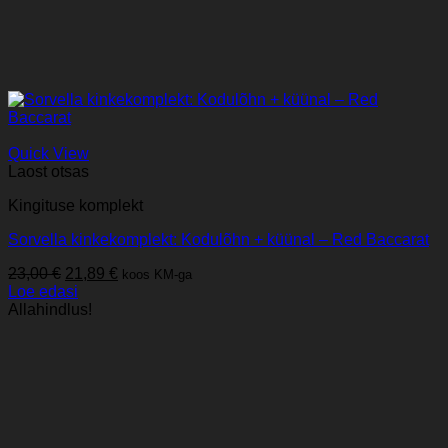
Quick View
Laost otsas
Kingituse komplekt
Sorvella kinkekomplekt: Kodulõhn + küünal – Red Baccarat
Algne
Praegune
23,00
€
21,89
€
koos KM-ga
hind
hind
Loe edasi
oli:
on:
Allahindlus!
23,00 €.
21,89 €.