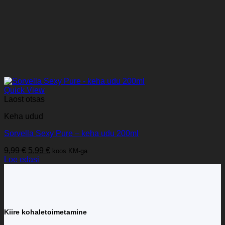
Quick View
Laost otsas
Keha udud
Sorvella Sexy Pure – keha udu 200ml
Algne
Praegune
9,99
€
5,99
€
koos KM-ga
hind
hind
Loe edasi
oli:
on:
9,99 €.
5,99 €.
Kiire kohaletoimetamine