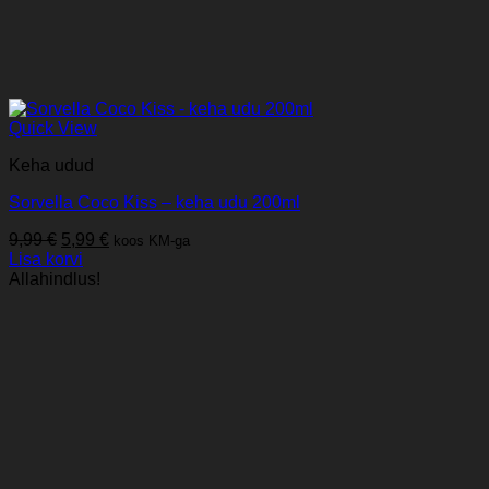
Quick View
Keha udud
Sorvella Coco Kiss – keha udu 200ml
Algne
Praegune
9,99
€
5,99
€
koos KM-ga
hind
hind
Lisa korvi
oli:
on:
Allahindlus!
9,99 €.
5,99 €.