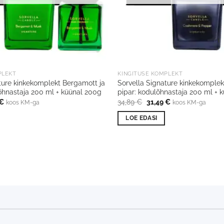
PLEKT
KINGITUSE KOMPLEKT
ture kinkekomplekt Bergamott ja
Sorvella Signature kinkekomplekt
õhnastaja 200 ml + küünal 200g
pipar: kodulõhnastaja 200 ml + 
Praegune
Algne
Praegune
€
34,89
€
31,49
€
koos KM-ga
koos KM-ga
hind
hind
hind
on:
oli:
on:
LOE EDASI
€.
31,49 €.
34,89 €.
31,49 €.