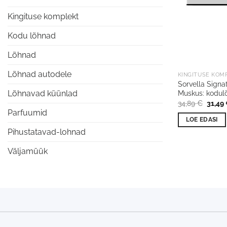
Kingituse komplekt
Kodu lõhnad
Lõhnad
Lõhnad autodele
KINGITUSE KOM
Sorvella Signa
Muskus: kodul
Lõhnavad küünlad
Algne
34,89
€
31,49
hind
Parfuumid
oli:
LOE EDASI
34,89 
Pihustatavad-lohnad
Väljamüük