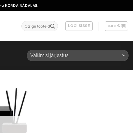
1–2 KORDA NÄDALAS.
Otsi:
LOGI SISSE
0,00
€