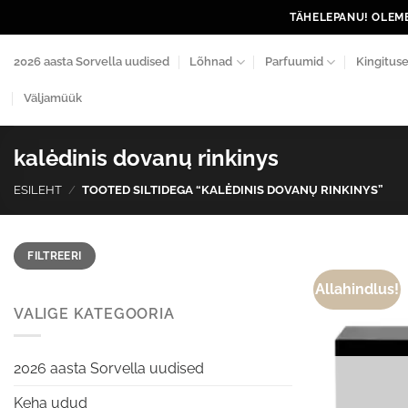
Skip
TÄHELEPANU! OLEME
to
content
2026 aasta Sorvella uudised
Lõhnad
Parfuumid
Kingitus
Väljamüük
kalėdinis dovanų rinkinys
ESILEHT
/
TOOTED SILTIDEGA “KALĖDINIS DOVANŲ RINKINYS”
Minimaalne
Maksimaalne
FILTREERI
hind
hind
Allahindlus!
VALIGE KATEGOORIA
2026 aasta Sorvella uudised
Keha udud