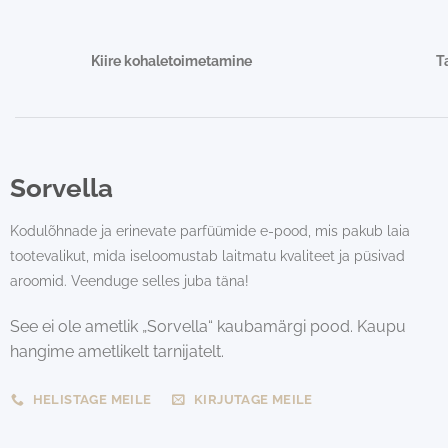
Kiire kohaletoimetamine
T
Sorvella
Kodulõhnade ja erinevate parfüümide e-pood, mis pakub laia
tootevalikut, mida iseloomustab laitmatu kvaliteet ja püsivad
aroomid. Veenduge selles juba täna!
See ei ole ametlik „Sorvella“ kaubamärgi pood. Kaupu
hangime ametlikelt tarnijatelt.
HELISTAGE MEILE
KIRJUTAGE MEILE