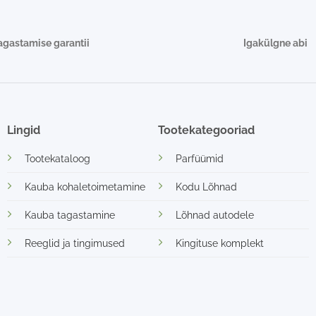
agastamise garantii
Igakülgne abi
Lingid
Tootekategooriad
Tootekataloog
Parfüümid
Kauba kohaletoimetamine
Kodu Lõhnad
Kauba tagastamine
Lõhnad autodele
Reeglid ja tingimused
Kingituse komplekt