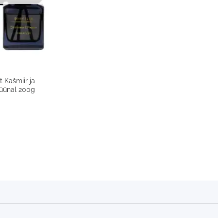
 Kašmiir ja
küünal 200g