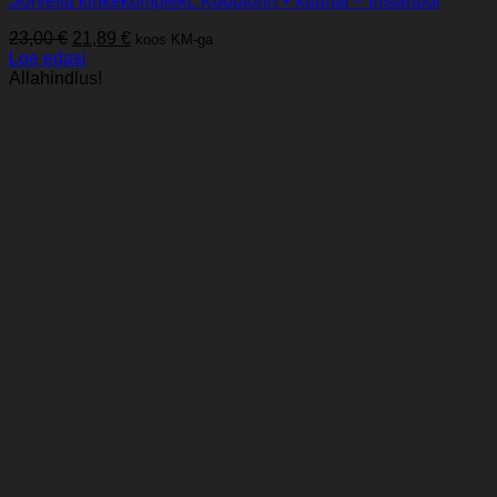
Sorvella kinkekomplekt: Kodulõhn + küünal – Instanbul
Algne
Praegune
23,00
€
21,89
€
koos KM-ga
hind
hind
Loe edasi
oli:
on:
Allahindlus!
23,00 €.
21,89 €.