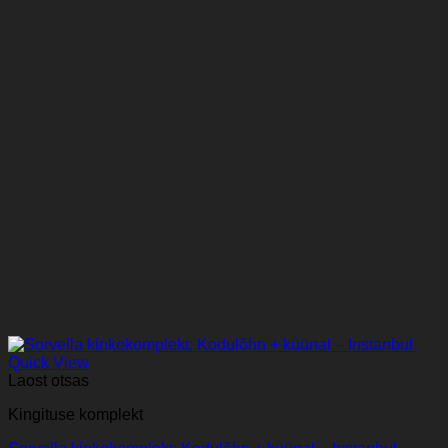
Quick View
Laost otsas
Kingituse komplekt