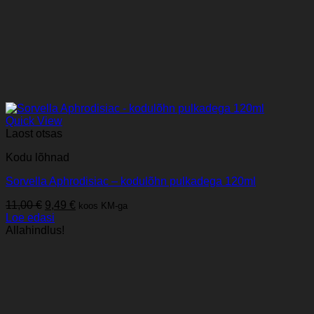
Quick View
Laost otsas
Kodu lõhnad
Sorvella Aphrodisiac – kodulõhn pulkadega 120ml
Algne
Praegune
11,00
€
9,49
€
koos KM-ga
hind
hind
Loe edasi
oli:
on:
Allahindlus!
11,00 €.
9,49 €.