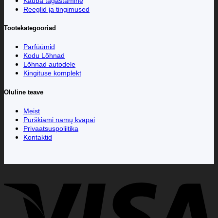
Kauba tagastamine
Reeglid ja tingimused
Tootekategooriad
Parfüümid
Kodu Lõhnad
Lõhnad autodele
Kingituse komplekt
Oluline teave
Meist
Purškiami namų kvapai
Privaatsuspoliitika
Kontaktid