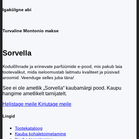
Igakülgne abi
Turvaline Montonio makse
Sorvella
Kodulõhnade ja erinevate parfüümide e-pood, mis pakub laia
tootevalikut, mida iseloomustab laitmatu kvaliteet ja püsivad
aroomid. Veenduge selles juba täna!
See ei ole ametlik „Sorvella“ kaubamärgi pood. Kaupu
hangime ametlikelt tarnijatelt.
Helistage meile
Kirjutage meile
Lingid
Tootekataloog
Kauba kohaletoimetamine