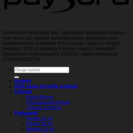
Sorvella.ee veebisaidi sisu, sealhulgas tootekirjeldused ja
muu teave, on kaitstud autoriõigustega. Igasugune sisu
kopeerimine ja levitamine ilma omaniku loata on rangelt
keelatud. 2026 © Sorvella Estonia | Gretos Zenovaitės -
Petkuvienės individuaaltöö 1162831, käibemaksukood:
LT100016523718
Otsi:
Avaleht
2026 aasta Sorvella uudised
Lõhnad
Kodu lõhnad
Pihustatavad-lohnad
Lõhnad autodele
Parfuumid
Naiste 10 ml
Naiste 50 ml
Meeste 10 ml