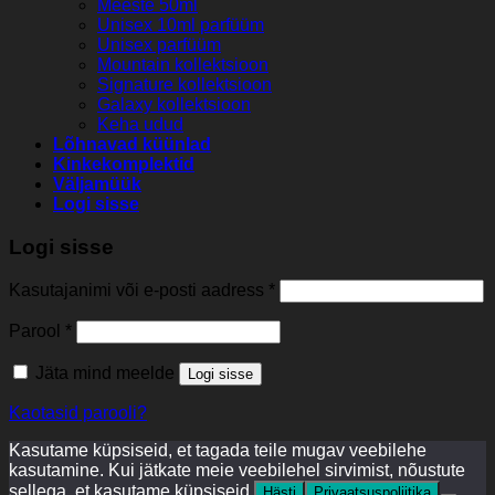
Meeste 50ml
Unisex 10ml parfüüm
Unisex parfüüm
Mountain kollektsioon
Signature kollektsioon
Galaxy kollektsioon
Keha udud
Lõhnavad küünlad
Kinkekomplektid
Väljamüük
Logi sisse
Logi sisse
Kasutajanimi või e-posti aadress
*
Parool
*
Jäta mind meelde
Logi sisse
Kaotasid parooli?
Kasutame küpsiseid, et tagada teile mugav veebilehe
kasutamine. Kui jätkate meie veebilehel sirvimist, nõustute
sellega, et kasutame küpsiseid.
Hästi
Privaatsuspoliitika