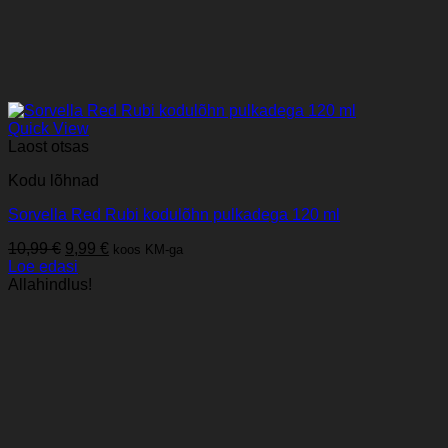
Quick View
Laost otsas
Kodu lõhnad
Sorvella Red Rubi kodulõhn pulkadega 120 ml
Algne
Praegune
10,99
€
9,99
€
koos KM-ga
hind
hind
Loe edasi
oli:
on:
Allahindlus!
10,99 €.
9,99 €.