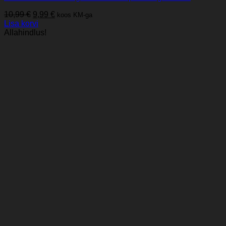
Algne
Praegune
10,99
€
9,99
€
koos KM-ga
hind
hind
Lisa korvi
oli:
on:
Allahindlus!
10,99 €.
9,99 €.