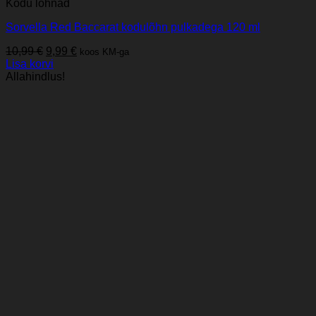
Kodu lõhnad
Sorvella Red Baccarat kodulõhn pulkadega 120 ml
Algne
Praegune
10,99
€
9,99
€
koos KM-ga
hind
hind
Lisa korvi
oli:
on:
Allahindlus!
10,99 €.
9,99 €.