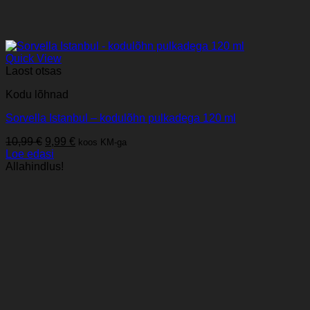
Quick View
Laost otsas
Kodu lõhnad
Sorvella Istanbul – kodulõhn pulkadega 120 ml
Algne
Praegune
10,99
€
9,99
€
koos KM-ga
hind
hind
Loe edasi
oli:
on:
Allahindlus!
10,99 €.
9,99 €.