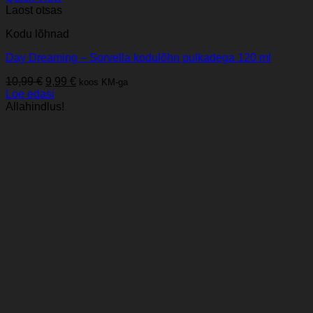
Laost otsas
Kodu lõhnad
Day Dreaming – Sorvella kodulõhn pulkadega 120 ml
Algne
Praegune
10,99
€
9,99
€
koos KM-ga
hind
hind
Loe edasi
oli:
on:
Allahindlus!
10,99 €.
9,99 €.