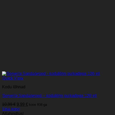
Quick View
Kodu lõhnad
Sorvella Sandalwood – kodulõhn pulkadega 120 ml
Algne
Praegune
10,99
€
9,99
€
koos KM-ga
hind
hind
Lisa korvi
oli:
on:
Allahindlus!