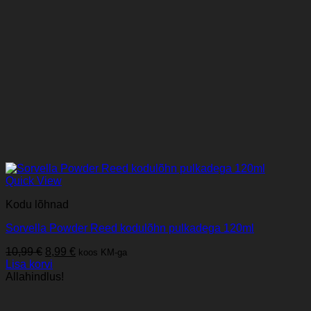
Quick View
Kodu lõhnad
Sorvella Powder Reed kodulõhn pulkadega 120ml
Algne
Praegune
10,99
€
8,99
€
koos KM-ga
hind
hind
Lisa korvi
oli:
on:
Allahindlus!
10,99 €.
8,99 €.