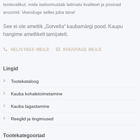
tootevalikut, mida iseloomustab laitmatu kvaliteet ja püsivad
aroomid. Veenduge selles juba täna!
See ei ole ametlik „Sorvella“ kaubamärgi pood. Kaupu
hangime ametlikelt tarnijatelt.
HELISTAGE MEILE
KIRJUTAGE MEILE
Lingid
Tootekataloog
Kauba kohaletoimetamine
Kauba tagastamine
Reeglid ja tingimused
Tootekategooriad