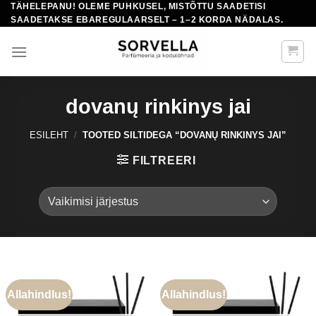
TÄHELEPANU! OLEME PUHKUSEL, MISTÕTTU SAADETISI
Skip
SAADETAKSE EBAREGULAARSELT – 1–2 KORDA NÄDALAS.
to
content
dovanų rinkinys jai
ESILEHT
/
TOOTED SILTIDEGA “DOVANŲ RINKINYS JAI”
FILTREERI
Allahindlus!
Allahindlus!