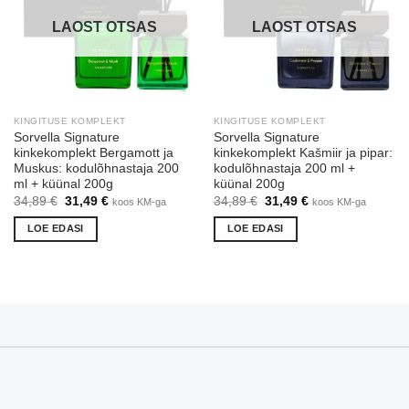
LAOST OTSAS
LAOST OTSAS
KINGITUSE KOMPLEKT
KINGITUSE KOMPLEKT
Sorvella Signature
Sorvella Signature
kinkekomplekt Bergamott ja
kinkekomplekt Kašmiir ja pipar:
Muskus: kodulõhnastaja 200
kodulõhnastaja 200 ml +
ml + küünal 200g
küünal 200g
Algne
Praegune
Algne
Praegune
34,89
€
31,49
€
34,89
€
31,49
€
koos KM-ga
koos KM-ga
hind
hind
hind
hind
oli:
on:
oli:
on:
LOE EDASI
LOE EDASI
34,89 €.
31,49 €.
34,89 €.
31,49 €.