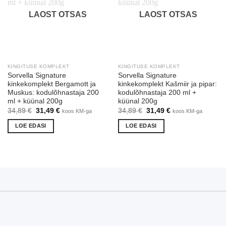
LAOST OTSAS
LAOST OTSAS
KINGITUSE KOMPLEKT
KINGITUSE KOMPLEKT
Sorvella Signature
Sorvella Signature
kinkekomplekt Bergamott ja
kinkekomplekt Kašmiir ja pipar:
Muskus: kodulõhnastaja 200
kodulõhnastaja 200 ml +
ml + küünal 200g
küünal 200g
Algne
Praegune
Algne
Praegune
34,89
€
31,49
€
34,89
€
31,49
€
koos KM-ga
koos KM-ga
hind
hind
hind
hind
oli:
on:
oli:
on:
LOE EDASI
LOE EDASI
34,89 €.
31,49 €.
34,89 €.
31,49 €.