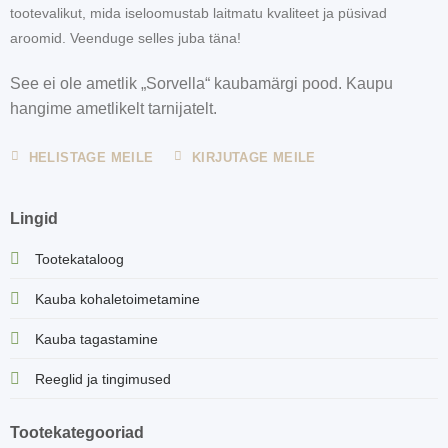
tootevalikut, mida iseloomustab laitmatu kvaliteet ja püsivad
aroomid. Veenduge selles juba täna!
See ei ole ametlik „Sorvella“ kaubamärgi pood. Kaupu
hangime ametlikelt tarnijatelt.
HELISTAGE MEILE
KIRJUTAGE MEILE
Lingid
Tootekataloog
Kauba kohaletoimetamine
Kauba tagastamine
Reeglid ja tingimused
Tootekategooriad