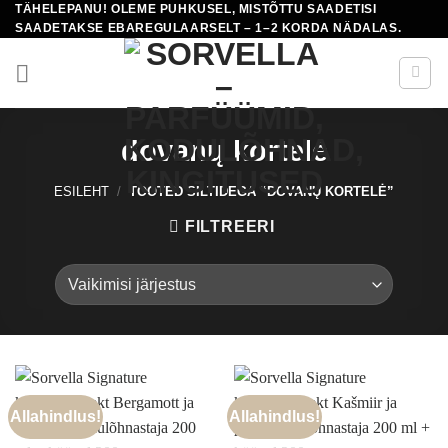
TÄHELEPANU! OLEME PUHKUSEL, MISTÕTTU SAADETISI
Skip
SAADETAKSE EBAREGULAARSELT – 1–2 KORDA NÄDALAS.
to
content
dovanų kortelė
ESILEHT
/
TOOTED SILTIDEGA “DOVANŲ KORTELĖ”
FILTREERI
Allahindlus!
Allahindlus!