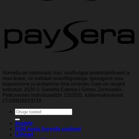
Sorvella.ee veebisaidi sisu, sealhulgas tootekirjeldused ja
muu teave, on kaitstud autoriõigustega. Igasugune sisu
kopeerimine ja levitamine ilma omaniku loata on rangelt
keelatud. 2026 © Sorvella Estonia | Gretos Zenovaitės -
Petkuvienės individuaaltöö 1162831, käibemaksukood:
LT100016523718
Otsi:
Avaleht
2026 aasta Sorvella uudised
Lõhnad