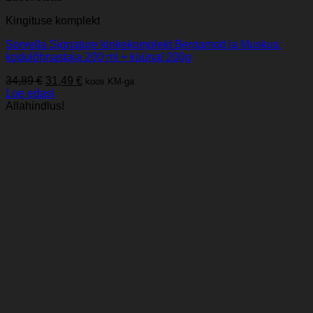
Kingituse komplekt
Sorvella Signature kinkekomplekt Bergamott ja Muskus:
kodulõhnastaja 200 ml + küünal 200g
Algne
Praegune
34,89
€
31,49
€
koos KM-ga
hind
hind
Loe edasi
oli:
on:
Allahindlus!
34,89 €.
31,49 €.