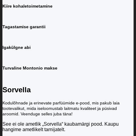
Kiire kohaletoimetamine
Tagastamise garantii
Igakülgne abi
Turvaline Montonio makse
Sorvella
Kodulõhnade ja erinevate parfüümide e-pood, mis pakub laia
tootevalikut, mida iseloomustab laitmatu kvaliteet ja püsivad
aroomid. Veenduge selles juba täna!
See ei ole ametlik „Sorvella“ kaubamärgi pood. Kaupu
hangime ametlikelt tarnijatelt.