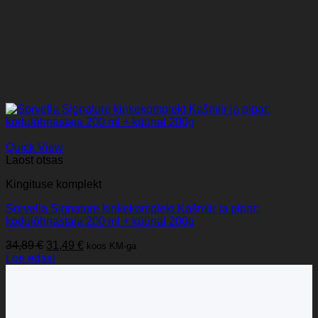
Quick View
Laost otsas
Kingituse komplekt
Sorvella Signature kinkekomplekt Kašmiir ja pipar:
kodulõhnastaja 200 ml + küünal 200g
Algne
Praegune
34,89
€
31,49
€
koos KM-ga
hind
hind
Loe edasi
oli:
on:
34,89 €.
31,49 €.