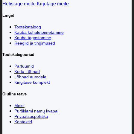
Helistage meile
Kirjutage meile
Lingid
Tootekataloog
Kauba kohaletoimetamine
Kauba tagastamine
Reeglid ja tingimused
Tootekategooriad
Parfüümid
Kodu Lõhnad
Lõhnad autodele
Kingituse komplekt
Oluline teave
Meist
Purškiami namų kvapai
Privaatsuspoliitika
Kontaktid