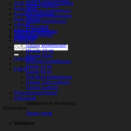
Unisex 10ml parfüüm
2026 aasta Sorvella uudised
Unisex parfüüm
Keha udud
Mountain kollektsioon
Kingituse komplekt
Signature kollektsioon
Kodu lõhnad
Galaxy kollektsioon
Lõhnad
Keha udud
Lõhnad autodele
Kingituse komplekt
Lõhnavad küünlad
Väljamüük
Parfuumid
Galaxy kollektsioon
Otsi:
Meeste 10 ml
Meeste 50ml
Logi sisse
Mountain kollektsioon
Naiste 10 ml
0,00
€
Naiste 50 ml
Signature kollektsioon
Unisex 10ml parfüüm
Unisex parfüüm
Pihustatavad-lohnad
Väljamüük
Ostukorvis ei ole tooteid.
Allahindlus!
Tagasi poodi
Ostukorv