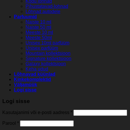
Kodu lõhnad
Pihustatavad-lohnad
Lõhnad autodele
Parfuumid
Naiste 10 ml
Naiste 50 ml
Meeste 10 ml
Meeste 50ml
Unisex 10ml parfüüm
Unisex parfüüm
Mountain kollektsioon
Signature kollektsioon
Galaxy kollektsioon
Keha udud
Lõhnavad küünlad
Kinkekomplektid
Väljamüük
Logi sisse
Logi sisse
Kasutajanimi või e-posti aadress
*
Parool
*