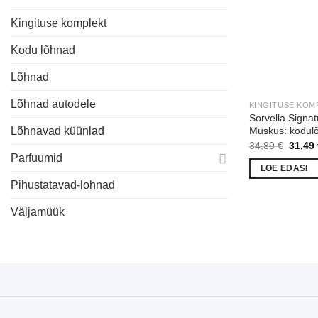
Kingituse komplekt
Kodu lõhnad
Lõhnad
Lõhnad autodele
KINGITUSE KOM
Sorvella Signa
Muskus: kodulõ
Lõhnavad küünlad
Algne
34,89
€
31,49
hind
Parfuumid
oli:
LOE EDASI
34,89 
Pihustatavad-lohnad
Väljamüük