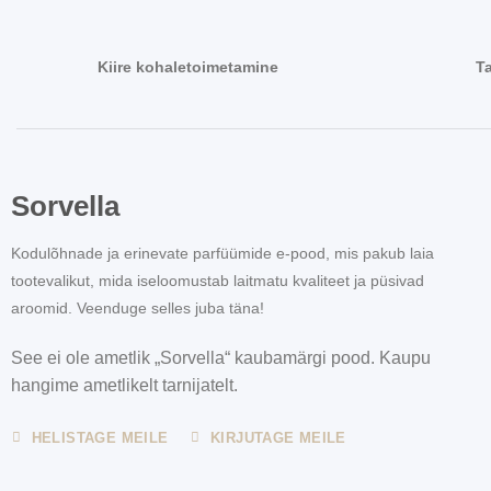
Kiire kohaletoimetamine
T
Sorvella
Kodulõhnade ja erinevate parfüümide e-pood, mis pakub laia
tootevalikut, mida iseloomustab laitmatu kvaliteet ja püsivad
aroomid. Veenduge selles juba täna!
See ei ole ametlik „Sorvella“ kaubamärgi pood. Kaupu
hangime ametlikelt tarnijatelt.
HELISTAGE MEILE
KIRJUTAGE MEILE