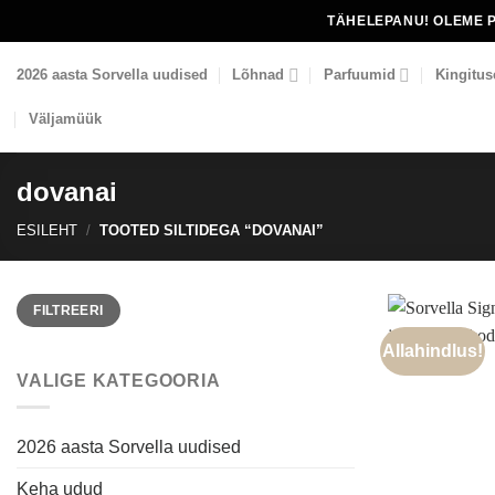
Skip
TÄHELEPANU! OLEME 
to
content
2026 aasta Sorvella uudised
Lõhnad
Parfuumid
Kingitus
Väljamüük
dovanai
ESILEHT
/
TOOTED SILTIDEGA “DOVANAI”
Minimaalne
Maksimaalne
FILTREERI
hind
hind
Allahindlus!
VALIGE KATEGOORIA
2026 aasta Sorvella uudised
Keha udud