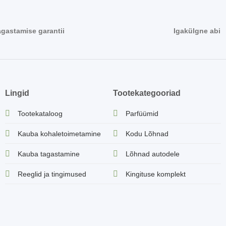
agastamise garantii
Igakülgne abi
Lingid
Tootekategooriad
Tootekataloog
Parfüümid
Kauba kohaletoimetamine
Kodu Lõhnad
Kauba tagastamine
Lõhnad autodele
Reeglid ja tingimused
Kingituse komplekt