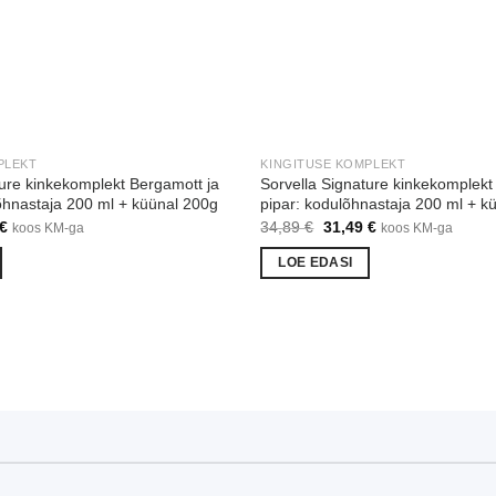
PLEKT
KINGITUSE KOMPLEKT
ture kinkekomplekt Bergamott ja
Sorvella Signature kinkekomplekt 
hnastaja 200 ml + küünal 200g
pipar: kodulõhnastaja 200 ml + k
Praegune
Algne
Praegune
€
34,89
€
31,49
€
koos KM-ga
koos KM-ga
hind
hind
hind
on:
oli:
on:
LOE EDASI
€.
31,49 €.
34,89 €.
31,49 €.