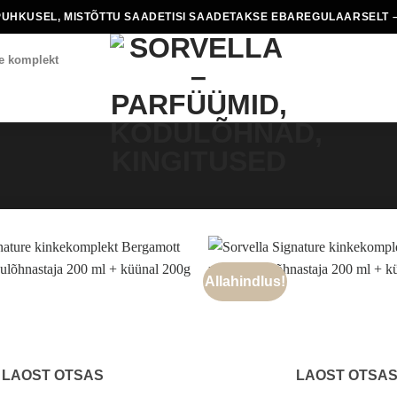
PUHKUSEL, MISTÕTTU SAADETISI SAADETAKSE EBAREGULAARSELT –
e komplekt
Allahindlus!
LAOST OTSAS
LAOST OTSA