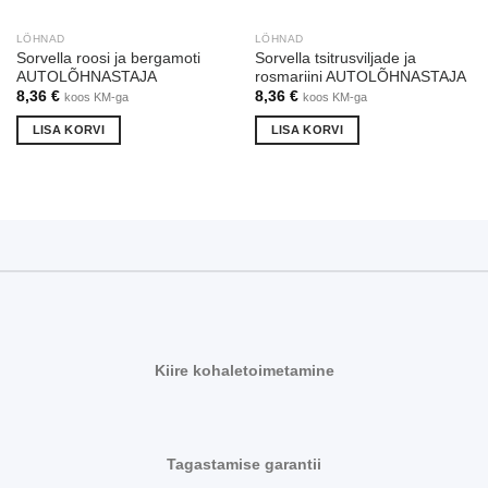
LÕHNAD
LÕHNAD
Sorvella roosi ja bergamoti
Sorvella tsitrusviljade ja
AUTOLÕHNASTAJA
rosmariini AUTOLÕHNASTAJA
8,36
€
8,36
€
koos KM-ga
koos KM-ga
LISA KORVI
LISA KORVI
Kiire kohaletoimetamine
Tagastamise garantii