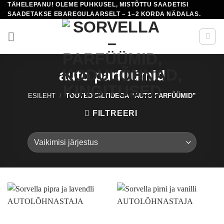
TÄHELEPANU! OLEME PUHKUSEL, MISTÕTTU SAADETISI
Skip
SAADETAKSE EBAREGULAARSELT – 1–2 KORDA NÄDALAS.
to
content
auto parfüümid
ESILEHT
/
TOOTED SILTIDEGA “AUTO PARFÜÜMID”
FILTREERI