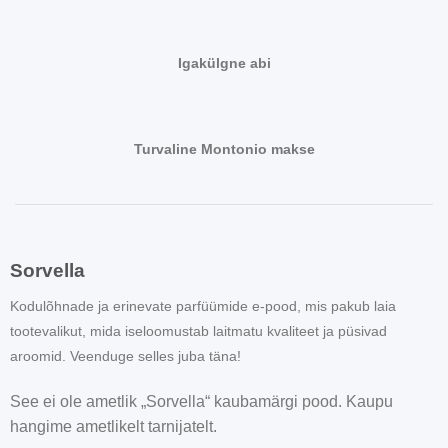
Igakülgne abi
Turvaline Montonio makse
Sorvella
Kodulõhnade ja erinevate parfüümide e-pood, mis pakub laia
tootevalikut, mida iseloomustab laitmatu kvaliteet ja püsivad
aroomid. Veenduge selles juba täna!
See ei ole ametlik „Sorvella“ kaubamärgi pood. Kaupu
hangime ametlikelt tarnijatelt.