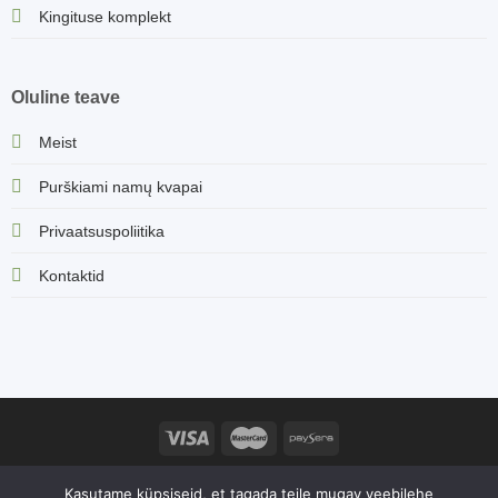
Kingituse komplekt
Oluline teave
Meist
Purškiami namų kvapai
Privaatsuspoliitika
Kontaktid
Sorvella.ee veebisaidi sisu, sealhulgas tootekirjeldused ja muu
Kasutame küpsiseid, et tagada teile mugav veebilehe